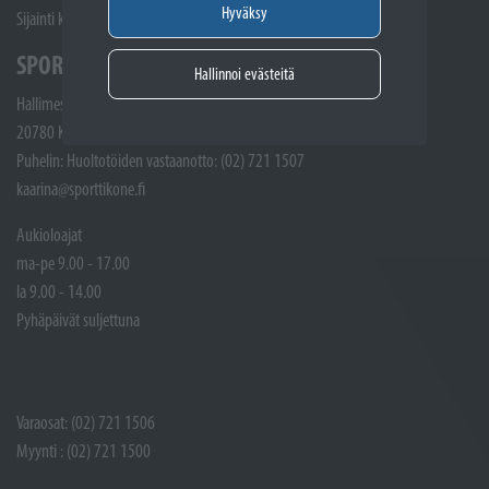
Hyväksy
Sijainti kartalla
SPORTTIKONE KAARINA
Hallinnoi evästeitä
Hallimestarinkatu 4
20780 Kaarina
Puhelin: Huoltotöiden vastaanotto: (02) 721 1507
kaarina@sporttikone.fi
Aukioloajat
ma-pe 9.00 - 17.00
la 9.00 - 14.00
Pyhäpäivät suljettuna
Varaosat: (02) 721 1506
Myynti : (02) 721 1500