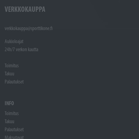
VERKKOKAUPPA
verkkokauppa@sporttikone.fi
Aukioloajat
24h/7 verkon kautta
Toimitus
Takuu
Palautukset
INFO
Toimitus
Takuu
Palautukset
Maksutavat