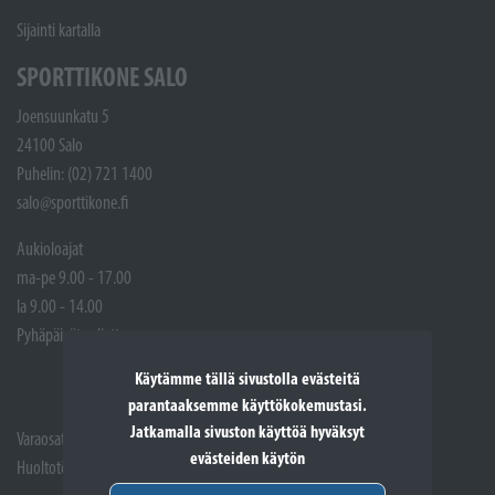
Sijainti kartalla
SPORTTIKONE SALO
Joensuunkatu 5
24100 Salo
Puhelin: (02) 721 1400
salo@sporttikone.fi
Aukioloajat
ma-pe 9.00 - 17.00
la 9.00 - 14.00
Pyhäpäivät suljettuna
Käytämme tällä sivustolla evästeitä
parantaaksemme käyttökokemustasi.
Jatkamalla sivuston käyttöä hyväksyt
Varaosat: (02) 721 1407
evästeiden käytön
Huoltotöiden vastaanotto: 02 7211405