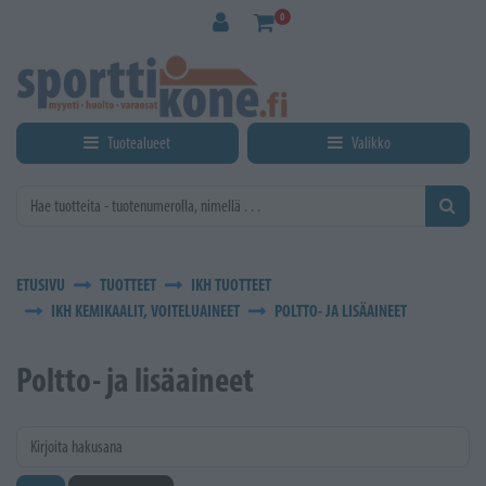
Siirry pääsisältöön
0
Tuotealueet
Valikko
ETUSIVU
TUOTTEET
IKH TUOTTEET
IKH KEMIKAALIT, VOITELUAINEET
POLTTO- JA LISÄAINEET
Poltto- ja lisäaineet
Kirjoita hakusana