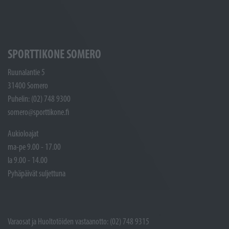
SPORTTIKONE SOMERO
Ruunalantie 5
31400 Somero
Puhelin: (02) 748 9300
somero@sporttikone.fi
Aukioloajat
ma-pe 9.00 - 17.00
la 9.00 - 14.00
Pyhäpäivät suljettuna
Varaosat ja Huoltotöiden vastaanotto: (02) 748 9315