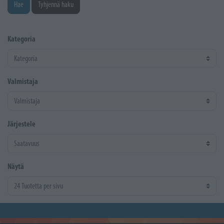
Hae
Tyhjennä haku
Kategoria
Valmistaja
Järjestele
Näytä