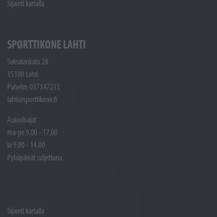
Sijainti kartalla
SPORTTIKONE LAHTI
Saksalankatu 28
15100 Lahti
Puhelin: 037347211
lahti@sporttikone.fi
Aukioloajat
ma-pe 9.00 - 17.00
la 9.00 - 14.00
Pyhäpäivät suljettuna
Sijainti kartalla