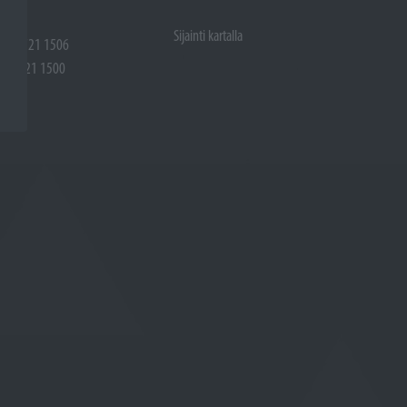
Sijainti kartalla
 (02) 721 1506
(02) 721 1500
rtalla