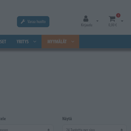
0
Varaa huolto
Avaa kirjautuminen
Avaa os
Kirjaudu
0,00 €
SET
YRITYS
MYYMÄLÄT
tele
Näytä