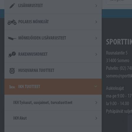
LISÄVARUSTEET
POLARIS MÖNKIJÄT
MÖNKIJÖIDEN LISÄVARUSTEET
SPORTTI
Ruunalantie 5
RAKENNUSKONEET
31400 Somero
Puhelin: (02) 7
HUSQVARNA TUOTTEET
somero@sporttik
IKH TUOTTEET
Aukioloajat
ma-pe 9.00 - 17
IKH Työasut, suojaimet, turvatuotteet
la 9.00 - 14.00
Pyhäpäivät sulje
IKH Akut