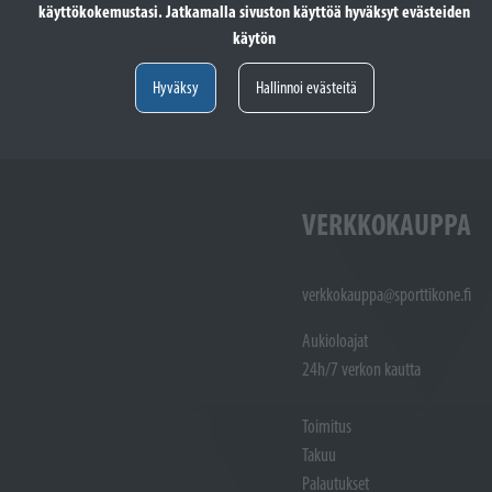
käyttökokemustasi. Jatkamalla sivuston käyttöä hyväksyt evästeiden
totöiden vastaanotto: (02)
Varaosat: (02) 721 1407
käytön
Huoltotöiden vastaanotto: 02 7211405
Varaosat:
Myynti : 
Hyväksy
Hallinnoi evästeitä
Sijainti kartalla
Sijainti ka
VERKKOKAUPPA
verkkokauppa@sporttikone.fi
Aukioloajat
24h/7 verkon kautta
Toimitus
Takuu
Palautukset