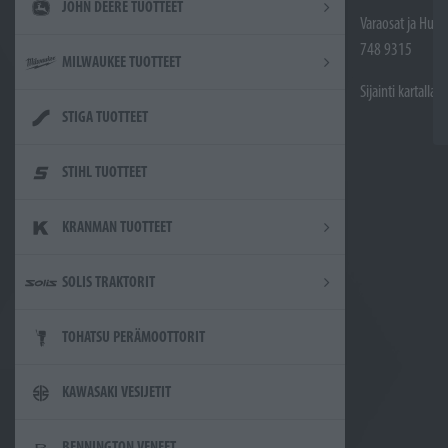
JOHN DEERE TUOTTEET
Varaosat ja Huol
748 9315
MILWAUKEE TUOTTEET
Sijainti kartalla
STIGA TUOTTEET
STIHL TUOTTEET
KRANMAN TUOTTEET
SOLIS TRAKTORIT
TOHATSU PERÄMOOTTORIT
KAWASAKI VESIJETIT
BENNINGTON VENEET