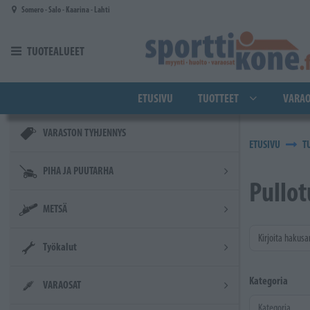
Siirry pääsisältöön
Somero - Salo - Kaarina - Lahti
TUOTEALUEET
ETUSIVU
TUOTTEET
VARAO
VARASTON TYHJENNYS
ETUSIVU
T
PIHA JA PUUTARHA
Pullot
METSÄ
Kirjoita hakusa
Työkalut
Kategoria
VARAOSAT