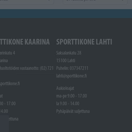
TTIKONE KAARINA
SPORTTIKONE LAHTI
arinkatu 4
Saksalankatu 28
arina
15100 Lahti
Huoltotöiden vastaanotto: (02) 721
Puhelin: 037347211
lahti@sporttikone.fi
porttikone.fi
Aukioloajat
at
ma-pe 9.00 - 17.00
00 - 17.00
la 9.00 - 14.00
 14.00
Pyhäpäivät suljettuna
t suljettuna