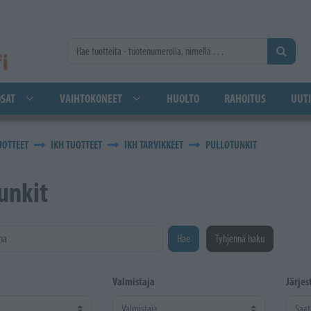
SAT
VAIHTOKONEET
HUOLTO
RAHOITUS
UUTI
UOTTEET
IKH TUOTTEET
IKH TARVIKKEET
PULLOTUNKIT
unkit
na
Hae
Tyhjennä haku
Valmistaja
Järjes