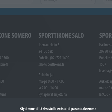
KONE SOMERO
SPORTTIKONE SALO
SPOR
Joensuunkatu 5
Hallimest
24100 Salo
20780 Ka
48 9300
Puhelin: (02) 721 1400
Puhelin: 
one.fi
salo@sporttikone.fi
1507
kaarina@s
Aukioloajat
.00
ma-pe 9.00 - 17.00
Aukioloaj
la 9.00 - 14.00
ma-pe 9.
ttuna
Pyhäpäivät suljettuna
la 9.00 -
Pyhäpäivä
Käytämme tällä sivustolla evästeitä parantaaksemme