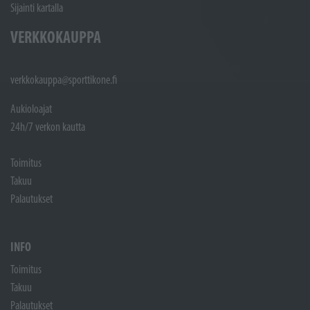
Sijainti kartalla
VERKKOKAUPPA
verkkokauppa@sporttikone.fi
Aukioloajat
24h/7 verkon kautta
Toimitus
Takuu
Palautukset
INFO
Toimitus
Takuu
Palautukset