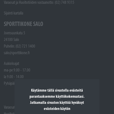
Varaosat ja Huoltotöiden vastaanotto: (02) 748 9315
Sijainti kartalla
SPORTTIKONE SALO
Joensuunkatu 5
24100 Salo
Puhelin: (02) 721 1400
salo@sporttikone.fi
Aukioloajat
ma-pe 9.00 - 17.00
la 9.00 - 14.00
Pyhäpäivät suljettuna
Käytämme tällä sivustolla evästeitä
parantaaksemme käyttökokemustasi.
Jatkamalla sivuston käyttöä hyväksyt
Varaosat: (02) 721 1407
evästeiden käytön
Huoltotöiden vastaanotto: 02 7211405