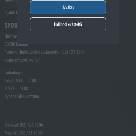
Hyväksy
Sijainti kartalla
SPORTTIKONE KAARINA
Hallinnoi evästeitä
Hallimestarinkatu 4
20780 Kaarina
Puhelin: Huoltotöiden vastaanotto: (02) 721 1507
kaarina@sporttikone.fi
Aukioloajat
ma-pe 9.00 - 17.00
la 9.00 - 14.00
Pyhäpäivät suljettuna
Varaosat: (02) 721 1506
Myynti : (02) 721 1500