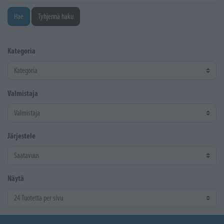
Hae
Tyhjennä haku
Kategoria
Valmistaja
Järjestele
Näytä