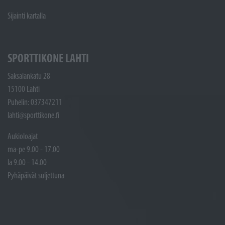
Sijainti kartalla
SPORTTIKONE LAHTI
Saksalankatu 28
15100 Lahti
Puhelin: 037347211
lahti@sporttikone.fi
Aukioloajat
ma-pe 9.00 - 17.00
la 9.00 - 14.00
Pyhäpäivät suljettuna