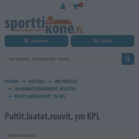
Siirry pääsisältöön
0
Tuotealueet
Valikko
ETUSIVU
TUOTTEET
IKH TUOTTEET
IKH KIINNITYSTARVIKKEET, HELOITUS
PULTIT,LAATAT,RUUVIT, YM KPL
Pultit,laatat,ruuvit, ym KPL
Kirjoita hakusana