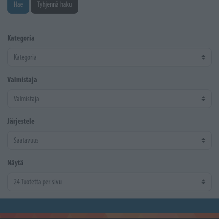
Hae
Tyhjennä haku
Kategoria
Valmistaja
Järjestele
Näytä