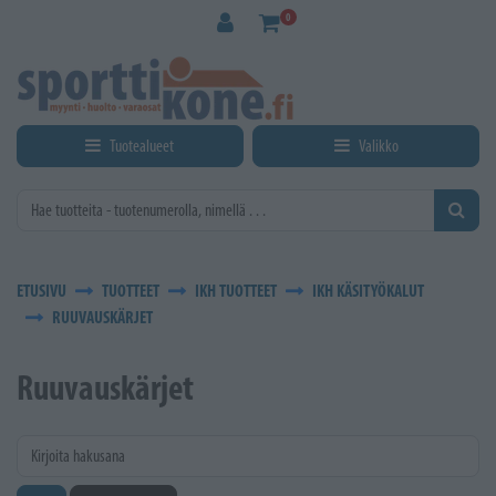
Siirry pääsisältöön
0
Tuotealueet
Valikko
ETUSIVU
TUOTTEET
IKH TUOTTEET
IKH KÄSITYÖKALUT
RUUVAUSKÄRJET
Ruuvauskärjet
Kirjoita hakusana