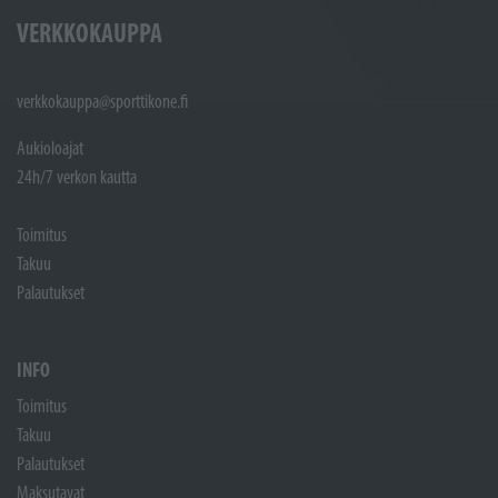
VERKKOKAUPPA
verkkokauppa@sporttikone.fi
Aukioloajat
24h/7 verkon kautta
Toimitus
Takuu
Palautukset
INFO
Toimitus
Takuu
Palautukset
Maksutavat