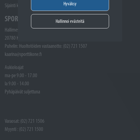
Hyväksy
Sijainti kartalla
SPORTTIKONE KAARINA
Hallinnoi evästeitä
Hallimestarinkatu 4
20780 Kaarina
Puhelin: Huoltotöiden vastaanotto: (02) 721 1507
kaarina@sporttikone.fi
Aukioloajat
ma-pe 9.00 - 17.00
la 9.00 - 14.00
Pyhäpäivät suljettuna
Varaosat: (02) 721 1506
Myynti : (02) 721 1500