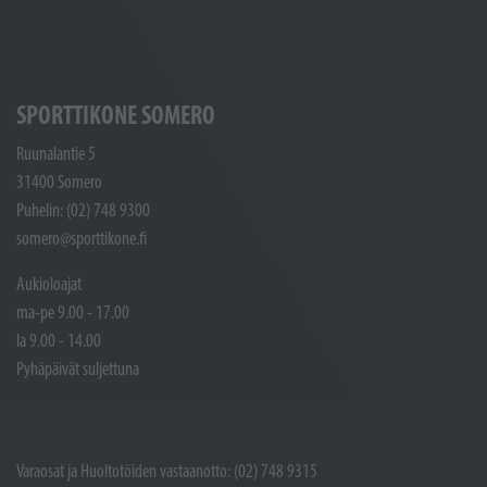
SPORTTIKONE SOMERO
Ruunalantie 5
31400 Somero
Puhelin: (02) 748 9300
somero@sporttikone.fi
Aukioloajat
ma-pe 9.00 - 17.00
la 9.00 - 14.00
Pyhäpäivät suljettuna
Varaosat ja Huoltotöiden vastaanotto: (02) 748 9315