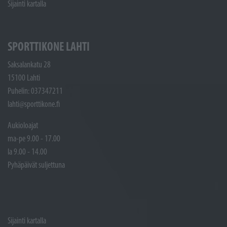
Sijainti kartalla
SPORTTIKONE LAHTI
Saksalankatu 28
15100 Lahti
Puhelin: 037347211
lahti@sporttikone.fi
Aukioloajat
ma-pe 9.00 - 17.00
la 9.00 - 14.00
Pyhäpäivät suljettuna
Sijainti kartalla