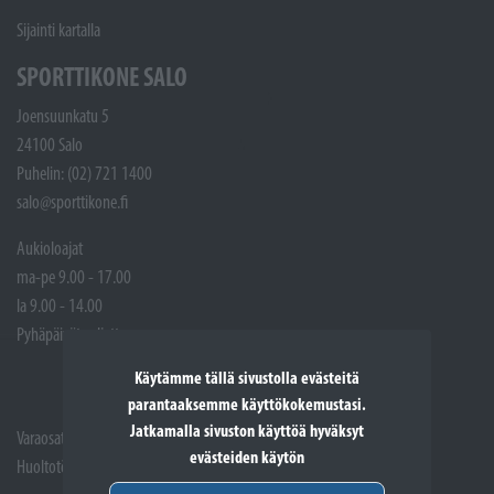
Sijainti kartalla
SPORTTIKONE SALO
Joensuunkatu 5
24100 Salo
Puhelin: (02) 721 1400
salo@sporttikone.fi
Aukioloajat
ma-pe 9.00 - 17.00
la 9.00 - 14.00
Pyhäpäivät suljettuna
Käytämme tällä sivustolla evästeitä
parantaaksemme käyttökokemustasi.
Jatkamalla sivuston käyttöä hyväksyt
Varaosat: (02) 721 1407
evästeiden käytön
Huoltotöiden vastaanotto: 02 7211405