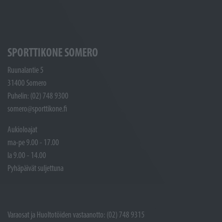
SPORTTIKONE SOMERO
Ruunalantie 5
31400 Somero
Puhelin: (02) 748 9300
somero@sporttikone.fi
Aukioloajat
ma-pe 9.00 - 17.00
la 9.00 - 14.00
Pyhäpäivät suljettuna
Varaosat ja Huoltotöiden vastaanotto: (02) 748 9315