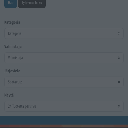
Hae
Tyhjennä haku
Kategoria
Valmistaja
Järjestele
Näytä