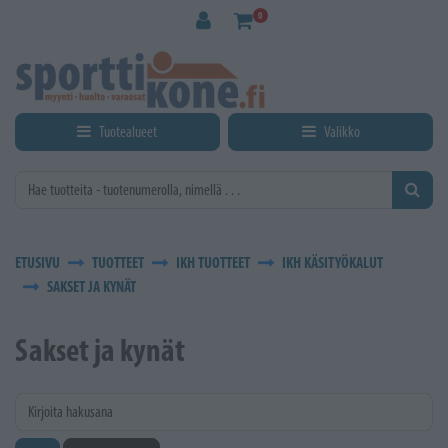
Siirry pääsisältöön
0
Tuotealueet
Valikko
ETUSIVU
TUOTTEET
IKH TUOTTEET
IKH KÄSITYÖKALUT
SAKSET JA KYNÄT
Sakset ja kynät
Kirjoita hakusana