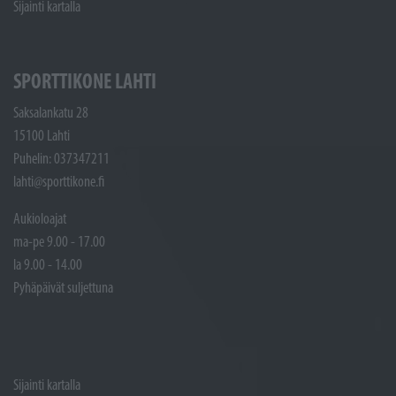
Sijainti kartalla
SPORTTIKONE LAHTI
Saksalankatu 28
15100 Lahti
Puhelin: 037347211
lahti@sporttikone.fi
Aukioloajat
ma-pe 9.00 - 17.00
la 9.00 - 14.00
Pyhäpäivät suljettuna
Sijainti kartalla