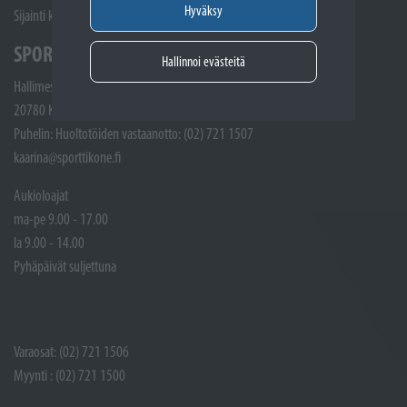
Hyväksy
Sijainti kartalla
SPORTTIKONE KAARINA
Hallinnoi evästeitä
Hallimestarinkatu 4
20780 Kaarina
Puhelin: Huoltotöiden vastaanotto: (02) 721 1507
kaarina@sporttikone.fi
Aukioloajat
ma-pe 9.00 - 17.00
la 9.00 - 14.00
Pyhäpäivät suljettuna
Varaosat: (02) 721 1506
Myynti : (02) 721 1500