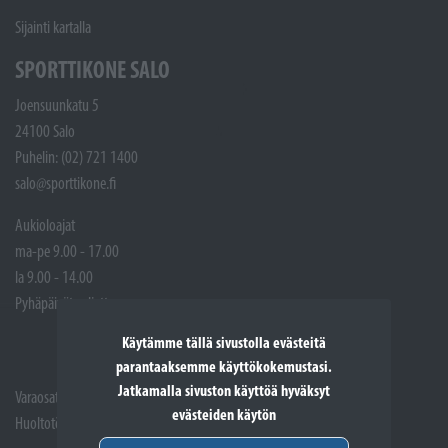
Sijainti kartalla
SPORTTIKONE SALO
Joensuunkatu 5
24100 Salo
Puhelin: (02) 721 1400
salo@sporttikone.fi
Aukioloajat
ma-pe 9.00 - 17.00
la 9.00 - 14.00
Pyhäpäivät suljettuna
Käytämme tällä sivustolla evästeitä
parantaaksemme käyttökokemustasi.
Jatkamalla sivuston käyttöä hyväksyt
Varaosat: (02) 721 1407
evästeiden käytön
Huoltotöiden vastaanotto: 02 7211405