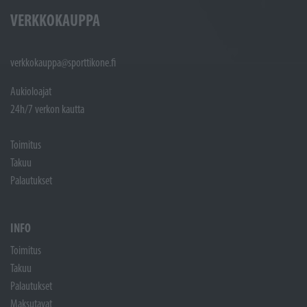
VERKKOKAUPPA
verkkokauppa@sporttikone.fi
Aukioloajat
24h/7 verkon kautta
Toimitus
Takuu
Palautukset
INFO
Toimitus
Takuu
Palautukset
Maksutavat