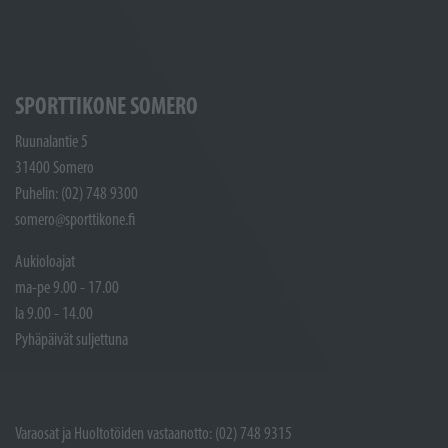
SPORTTIKONE SOMERO
Ruunalantie 5
31400 Somero
Puhelin: (02) 748 9300
somero@sporttikone.fi
Aukioloajat
ma-pe 9.00 - 17.00
la 9.00 - 14.00
Pyhäpäivät suljettuna
Varaosat ja Huoltotöiden vastaanotto: (02) 748 9315