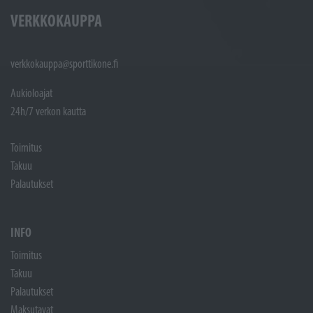
VERKKOKAUPPA
verkkokauppa@sporttikone.fi
Aukioloajat
24h/7 verkon kautta
Toimitus
Takuu
Palautukset
INFO
Toimitus
Takuu
Palautukset
Maksutavat