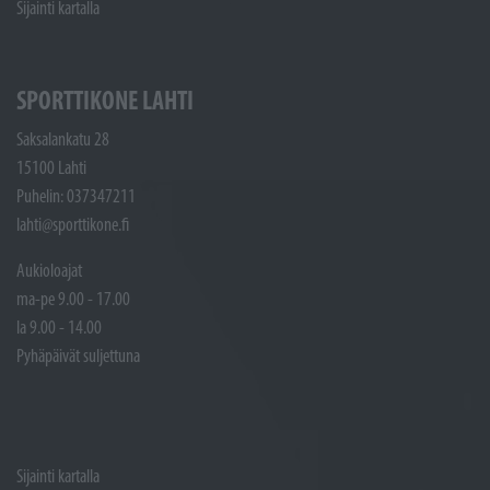
Sijainti kartalla
SPORTTIKONE LAHTI
Saksalankatu 28
15100 Lahti
Puhelin: 037347211
lahti@sporttikone.fi
Aukioloajat
ma-pe 9.00 - 17.00
la 9.00 - 14.00
Pyhäpäivät suljettuna
Sijainti kartalla