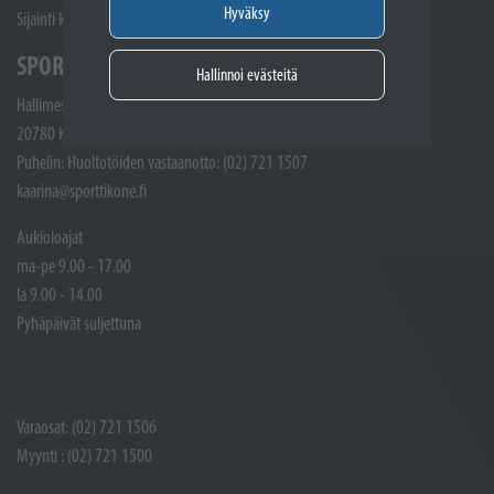
Hyväksy
Sijainti kartalla
SPORTTIKONE KAARINA
Hallinnoi evästeitä
Hallimestarinkatu 4
20780 Kaarina
Puhelin: Huoltotöiden vastaanotto: (02) 721 1507
kaarina@sporttikone.fi
Aukioloajat
ma-pe 9.00 - 17.00
la 9.00 - 14.00
Pyhäpäivät suljettuna
Varaosat: (02) 721 1506
Myynti : (02) 721 1500