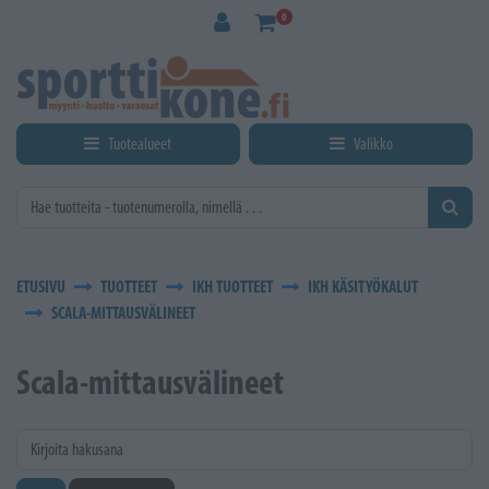
Siirry pääsisältöön
0
Tuotealueet
Valikko
ETUSIVU
TUOTTEET
IKH TUOTTEET
IKH KÄSITYÖKALUT
SCALA-MITTAUSVÄLINEET
Scala-mittausvälineet
Kirjoita hakusana