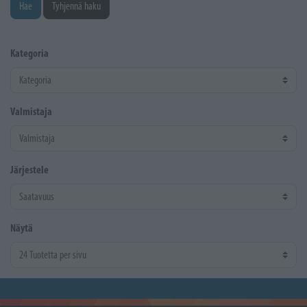
Hae
Tyhjennä haku
Kategoria
Valmistaja
Järjestele
Näytä