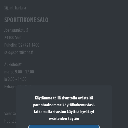
Sijainti kartalla
SPORTTIKONE SALO
Joensuunkatu 5
24100 Salo
Puhelin: (02) 721 1400
salo@sporttikone.fi
Aukioloajat
ma-pe 9.00 - 17.00
la 9.00 - 14.00
Pyhäpäivät suljettuna
Käytämme tällä sivustolla evästeitä
parantaaksemme käyttökokemustasi.
Jatkamalla sivuston käyttöä hyväksyt
Varaosat: (02) 721 1407
evästeiden käytön
Huoltotöiden vastaanotto: 02 7211405