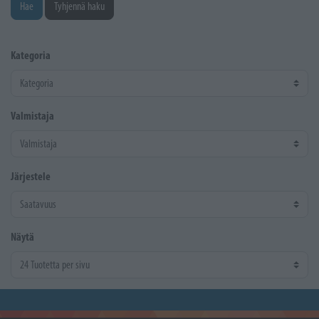
Hae
Tyhjennä haku
Kategoria
Valmistaja
Järjestele
Näytä