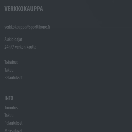
VERKKOKAUPPA
verkkokauppa@sporttikone.fi
Aukioloajat
24h/7 verkon kautta
Toimitus
Takuu
Palautukset
INFO
Toimitus
Takuu
Palautukset
Maksutavat