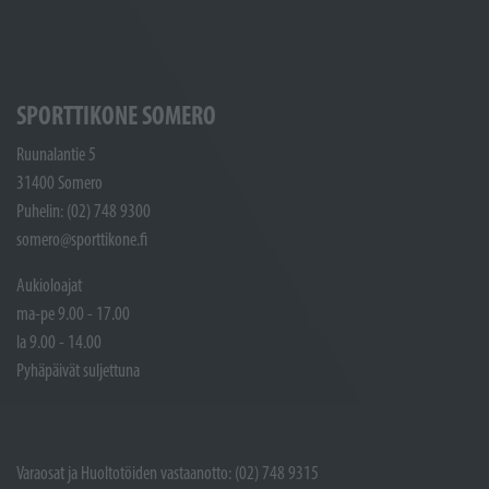
SPORTTIKONE SOMERO
Ruunalantie 5
31400 Somero
Puhelin: (02) 748 9300
somero@sporttikone.fi
Aukioloajat
ma-pe 9.00 - 17.00
la 9.00 - 14.00
Pyhäpäivät suljettuna
Varaosat ja Huoltotöiden vastaanotto: (02) 748 9315