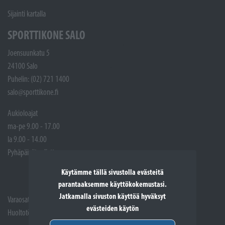
Sijainti kartalla
SPORTTIKONE SALO
Joensuunkatu 5
24100 Salo
Puhelin: (02) 721 1400
salo@sporttikone.fi
Aukioloajat
ma-pe 9.00 - 17.00
la 9.00 - 14.00
Pyhäpäivät suljettuna
Käytämme tällä sivustolla evästeitä
parantaaksemme käyttökokemustasi.
Jatkamalla sivuston käyttöä hyväksyt
Varaosat: (02) 721 1407
evästeiden käytön
Huoltotöiden vastaanotto: 02 7211405