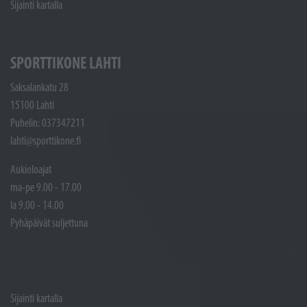
Sijainti kartalla
SPORTTIKONE LAHTI
Saksalankatu 28
15100 Lahti
Puhelin: 037347211
lahti@sporttikone.fi
Aukioloajat
ma-pe 9.00 - 17.00
la 9.00 - 14.00
Pyhäpäivät suljettuna
Sijainti kartalla