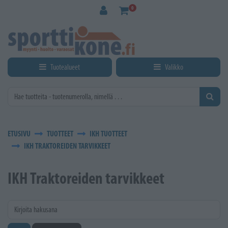
Siirry pääsisältöön
0
Tuotealueet
Valikko
ETUSIVU
TUOTTEET
IKH TUOTTEET
IKH TRAKTOREIDEN TARVIKKEET
IKH Traktoreiden tarvikkeet
Kirjoita hakusana