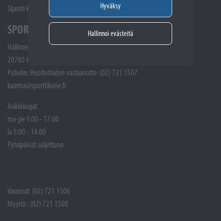
Hyväksy
Sijainti kartalla
SPORTTIKONE KAARINA
Hallinnoi evästeitä
Hallimestarinkatu 4
20780 Kaarina
Puhelin: Huoltotöiden vastaanotto: (02) 721 1507
kaarina@sporttikone.fi
Aukioloajat
ma-pe 9.00 - 17.00
la 9.00 - 14.00
Pyhäpäivät suljettuna
Varaosat: (02) 721 1506
Myynti : (02) 721 1500