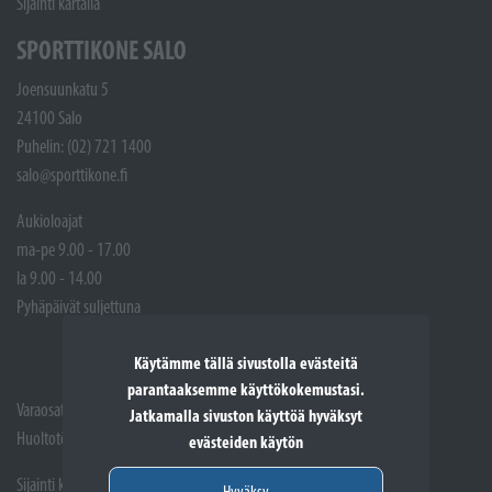
Sijainti kartalla
SPORTTIKONE SALO
Joensuunkatu 5
24100 Salo
Puhelin: (02) 721 1400
salo@sporttikone.fi
Aukioloajat
ma-pe 9.00 - 17.00
la 9.00 - 14.00
Pyhäpäivät suljettuna
Käytämme tällä sivustolla evästeitä
parantaaksemme käyttökokemustasi.
Varaosat: (02) 721 1407
Jatkamalla sivuston käyttöä hyväksyt
Huoltotöiden vastaanotto: 02 7211405
evästeiden käytön
Sijainti kartalla
Hyväksy