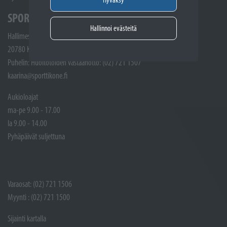
SPORTTIKONE KAARINA
Hallinnoi evästeitä
Hallimestarinkatu 4
20780 Kaarina
Puhelin: Huoltotöiden vastaanotto: (02) 721 1507
kaarina@sporttikone.fi
Aukioloajat
ma-pe 9.00 - 17.00
la 9.00 - 14.00
Pyhäpäivät suljettuna
Varaosat: (02) 721 1506
Myynti : (02) 721 1500
Sijainti kartalla