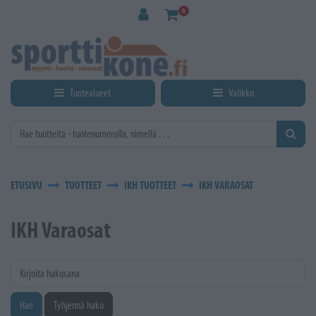
Siirry pääsisältöön
0
Tuotealueet
Valikko
ETUSIVU
TUOTTEET
IKH TUOTTEET
IKH VARAOSAT
IKH Varaosat
Kirjoita hakusana
Hae
Tyhjennä haku