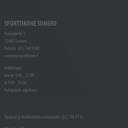
SPORTTIKONE SOMERO
Ruunalantie 5
31400 Somero
Puhelin: (02) 748 9300
somero@sporttikone.fi
Aukioloajat
ma-pe 9.00 - 17.00
la 9.00 - 14.00
Pyhäpäivät suljettuna
Varaosat ja Huoltotöiden vastaanotto: (02) 748 9315