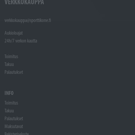
VERKKOKAUPPA
verkkokauppa@sporttikone.fi
Aukioloajat
24h/7 verkon kautta
Toimitus
Takuu
Palautukset
INFO
Toimitus
Takuu
Palautukset
Maksutavat
Rekisteriseloste