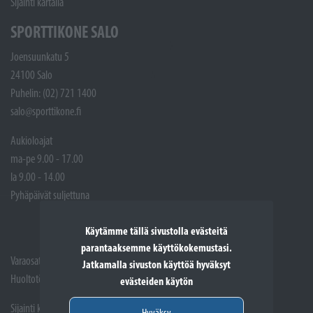
Sijainti kartalla
SPORTTIKONE SALO
Joensuunkatu 5
24100 Salo
Puhelin: (02) 721 1400
salo@sporttikone.fi
Aukioloajat
ma-pe 9.00 - 17.00
la 9.00 - 14.00
Pyhäpäivät suljettuna
Käytämme tällä sivustolla evästeitä
parantaaksemme käyttökokemustasi.
Varaosat: (02) 721 1407
Jatkamalla sivuston käyttöä hyväksyt
Huoltotöiden vastaanotto: 02 7211405
evästeiden käytön
Sijainti kartalla
Hyväksy