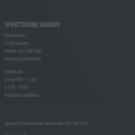
SPORTTIKONE SOMERO
Ruunalantie 5
31400 Somero
Puhelin: (02) 748 9300
somero@sporttikone.fi
Aukioloajat
ma-pe 9.00 - 17.00
la 9.00 - 14.00
Pyhäpäivät suljettuna
Varaosat ja Huoltotöiden vastaanotto: (02) 748 9315