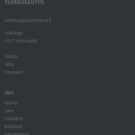
VERKKOKAUPPA
verkkokauppa@sporttikone.fi
Aukioloajat
24h/7 verkon kautta
Toimitus
Takuu
Palautukset
INFO
Toimitus
Takuu
Palautukset
Maksutavat
Rekisteriseloste