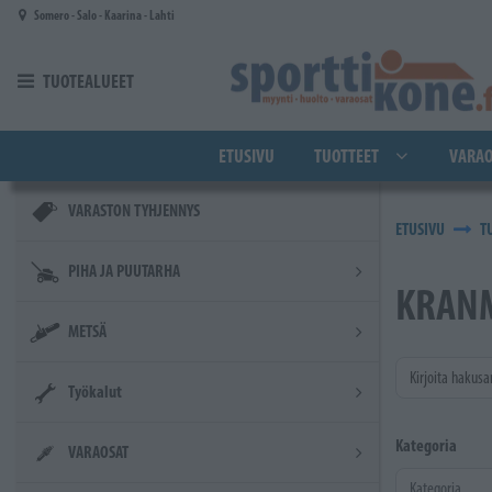
Siirry pääsisältöön
Somero - Salo - Kaarina - Lahti
TUOTEALUEET
ETUSIVU
TUOTTEET
VARAO
VARASTON TYHJENNYS
ETUSIVU
T
PIHA JA PUUTARHA
KRANM
METSÄ
Kirjoita hakusa
Työkalut
Kategoria
VARAOSAT