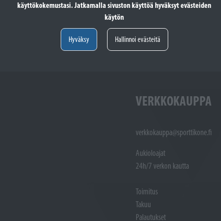
käyttökokemustasi. Jatkamalla sivuston käyttöä hyväksyt evästeiden
totöiden vastaanotto: (02)
Varaosat: (02) 721 1407
käytön
Huoltotöiden vastaanotto: 02 7211405
Varaosat:
Myynti : 
Hyväksy
Hallinnoi evästeitä
Sijainti kartalla
Sijainti ka
VERKKOKAUPPA
verkkokauppa@sporttikone.fi
Aukioloajat
24h/7 verkon kautta
Toimitus
Takuu
Palautukset