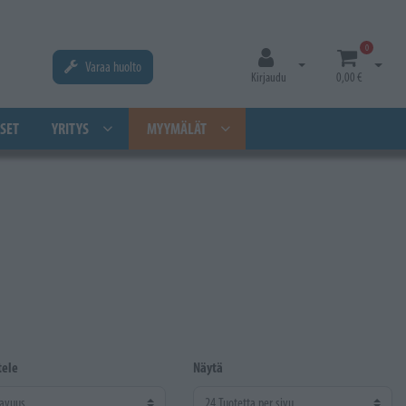
0
Varaa huolto
Avaa kirjautuminen
Avaa os
Kirjaudu
0,00 €
SET
YRITYS
MYYMÄLÄT
tele
Näytä