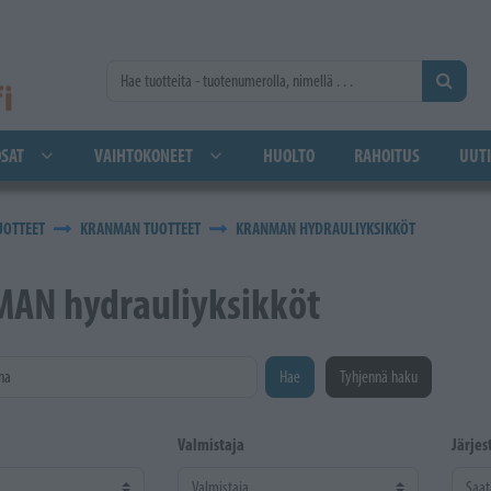
SAT
VAIHTOKONEET
HUOLTO
RAHOITUS
UUTI
UOTTEET
KRANMAN TUOTTEET
KRANMAN HYDRAULIYKSIKKÖT
AN hydrauliyksikköt
na
Hae
Tyhjennä haku
Valmistaja
Järjes