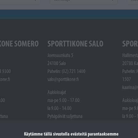
KONE SOMERO
SPORTTIKONE SALO
SPOR
Joensuunkatu 5
Hallimest
24100 Salo
20780 Ka
48 9300
Puhelin: (02) 721 1400
Puhelin: 
one.fi
salo@sporttikone.fi
1507
kaarina@s
Aukioloajat
.00
ma-pe 9.00 - 17.00
Aukioloaj
la 9.00 - 14.00
ma-pe 9.
ttuna
Pyhäpäivät suljettuna
la 9.00 -
Pyhäpäivä
Käytämme tällä sivustolla evästeitä parantaaksemme