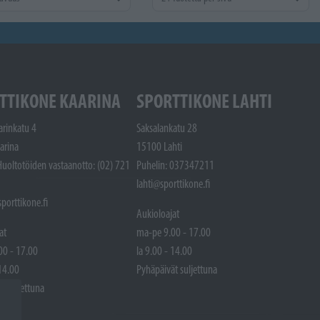
TTIKONE KAARINA
SPORTTIKONE LAHTI
arinkatu 4
Saksalankatu 28
arina
15100 Lahti
Huoltotöiden vastaanotto: (02) 721
Puhelin: 037347211
lahti@sporttikone.fi
porttikone.fi
Aukioloajat
at
ma-pe 9.00 - 17.00
00 - 17.00
la 9.00 - 14.00
 14.00
Pyhäpäivät suljettuna
t suljettuna