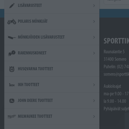
LISÄVARUSTEET
POLARIS MÖNKIJÄT
MÖNKIJÖIDEN LISÄVARUSTEET
SPORTTI
Ruunalantie 5
RAKENNUSKONEET
31400 Somero
Puhelin: (02) 7
HUSQVARNA TUOTTEET
somero@sporttik
IKH TUOTTEET
Aukioloajat
ma-pe 9.00 - 17
JOHN DEERE TUOTTEET
la 9.00 - 14.00
Pyhäpäivät sulje
MILWAUKEE TUOTTEET