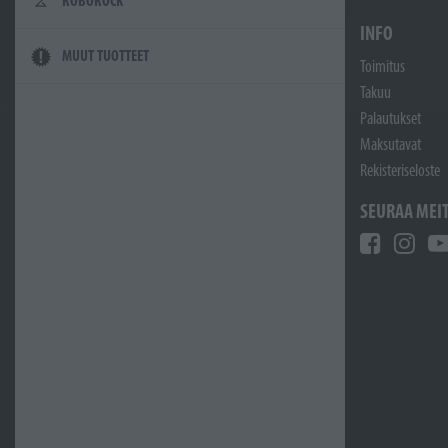
ROBOROCK
INFO
MUUT TUOTTEET
Toimitus
Takuu
Palautukset
Maksutavat
Rekisteriseloste
SEURAA MEI