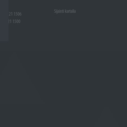
Sijainti kartalla
 (02) 721 1506
(02) 721 1500
rtalla