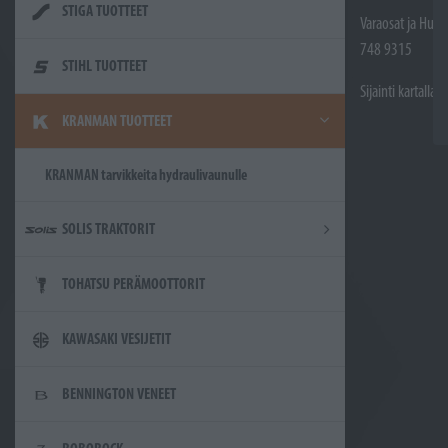
STIGA TUOTTEET
Varaosat ja Huol
748 9315
STIHL TUOTTEET
Sijainti kartalla
KRANMAN TUOTTEET
KRANMAN tarvikkeita hydraulivaunulle
SOLIS TRAKTORIT
TOHATSU PERÄMOOTTORIT
KAWASAKI VESIJETIT
BENNINGTON VENEET