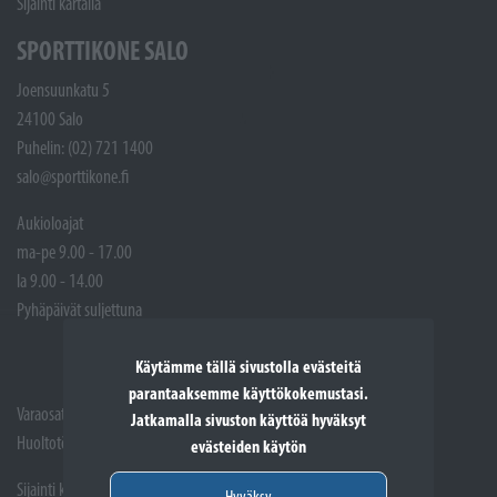
Sijainti kartalla
SPORTTIKONE SALO
Joensuunkatu 5
24100 Salo
Puhelin: (02) 721 1400
salo@sporttikone.fi
Aukioloajat
ma-pe 9.00 - 17.00
la 9.00 - 14.00
Pyhäpäivät suljettuna
Käytämme tällä sivustolla evästeitä
parantaaksemme käyttökokemustasi.
Varaosat: (02) 721 1407
Jatkamalla sivuston käyttöä hyväksyt
Huoltotöiden vastaanotto: 02 7211405
evästeiden käytön
Sijainti kartalla
Hyväksy