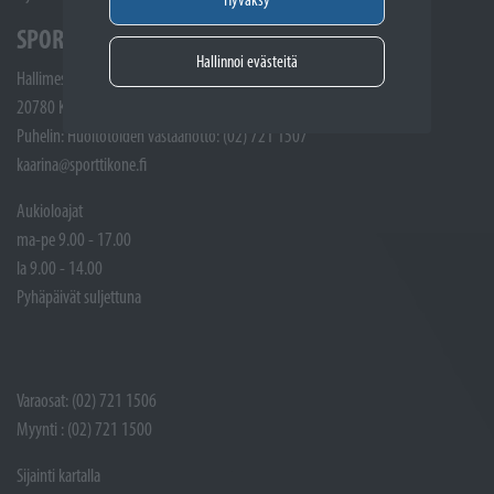
SPORTTIKONE KAARINA
Hallinnoi evästeitä
Hallimestarinkatu 4
20780 Kaarina
Puhelin: Huoltotöiden vastaanotto: (02) 721 1507
kaarina@sporttikone.fi
Aukioloajat
ma-pe 9.00 - 17.00
la 9.00 - 14.00
Pyhäpäivät suljettuna
Varaosat: (02) 721 1506
Myynti : (02) 721 1500
Sijainti kartalla