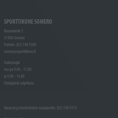
SPORTTIKONE SOMERO
Ruunalantie 5
31400 Somero
Puhelin: (02) 748 9300
somero@sporttikone.fi
Aukioloajat
ma-pe 9.00 - 17.00
la 9.00 - 14.00
Pyhäpäivät suljettuna
Varaosat ja Huoltotöiden vastaanotto: (02) 748 9315