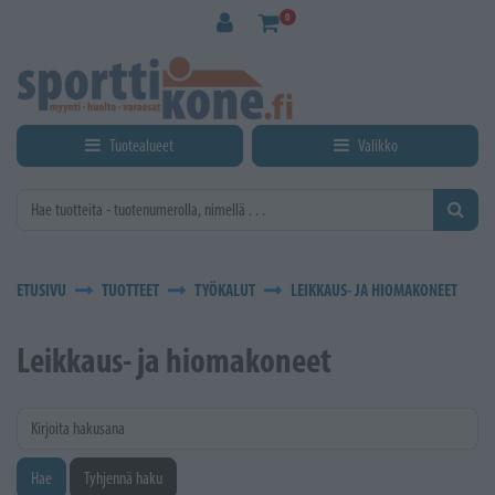
Siirry pääsisältöön
0
Tuotealueet
Valikko
ETUSIVU
TUOTTEET
TYÖKALUT
LEIKKAUS- JA HIOMAKONEET
Leikkaus- ja hiomakoneet
Kirjoita hakusana
Hae
Tyhjennä haku