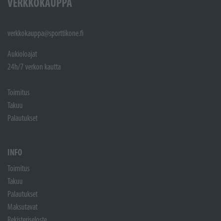
VERKKOKAUPPA
verkkokauppa@sporttikone.fi
Aukioloajat
24h/7 verkon kautta
Toimitus
Takuu
Palautukset
INFO
Toimitus
Takuu
Palautukset
Maksutavat
Rekisteriseloste