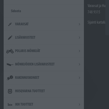
Varaosat ja Huol
Sidonta
748 9315
Sijainti kartalla
VARAOSAT
LISÄVARUSTEET
POLARIS MÖNKIJÄT
MÖNKIJÖIDEN LISÄVARUSTEET
RAKENNUSKONEET
HUSQVARNA TUOTTEET
IKH TUOTTEET