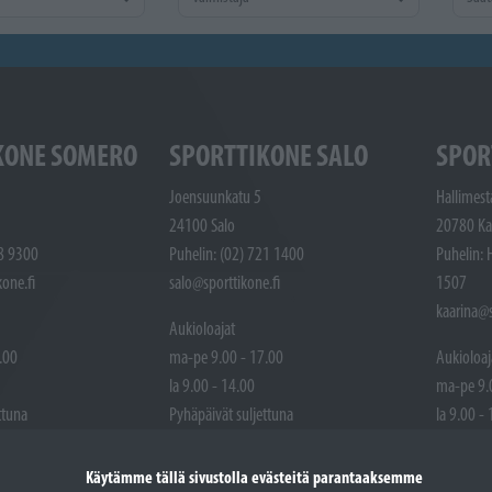
KONE SOMERO
SPORTTIKONE SALO
SPOR
Joensuunkatu 5
Hallimest
24100 Salo
20780 Ka
48 9300
Puhelin: (02) 721 1400
Puhelin: 
one.fi
salo@sporttikone.fi
1507
kaarina@s
Aukioloajat
.00
ma-pe 9.00 - 17.00
Aukioloaj
la 9.00 - 14.00
ma-pe 9.
ttuna
Pyhäpäivät suljettuna
la 9.00 -
Pyhäpäivä
Käytämme tällä sivustolla evästeitä parantaaksemme