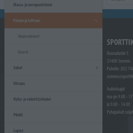
Massa- ja rasvapuristimet
Poraus ja talttaus
Iskuporakoneet
SPORTTI
Vasarat
Ruunalantie 5
31400 Somero
Sahat
Puhelin: (02) 7
somero@sporttik
Hitsaus
Aukioloajat
ma-pe 9.00 - 17
Hylsy- ja vääntötyökalut
la 9.00 - 14.00
Pyhäpäivät sulje
Pihdit
Lapiot