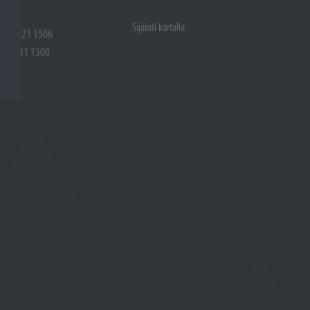
Sijainti kartalla
 (02) 721 1506
(02) 721 1500
rtalla