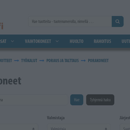
SAT
VAIHTOKONEET
HUOLTO
RAHOITUS
UUTI
UOTTEET
TYÖKALUT
PORAUS JA TALTTAUS
PORAKONEET
oneet
na
Hae
Tyhjennä haku
Valmistaja
Järjes