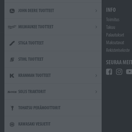
INFO
JOHN DEERE TUOTTEET
Toimitus
MILWAUKEE TUOTTEET
Takuu
Palautukset
Maksutavat
STIGA TUOTTEET
Rekisteriseloste
STIHL TUOTTEET
SEURAA MEI
KRANMAN TUOTTEET
SOLIS TRAKTORIT
TOHATSU PERÄMOOTTORIT
KAWASAKI VESIJETIT