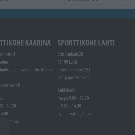
TTIKONE KAARINA
SPORTTIKONE LAHTI
arinkatu 4
Saksalankatu 28
arina
15100 Lahti
Huoltotöiden vastaanotto: (02) 721
Puhelin: 037347211
lahti@sporttikone.fi
porttikone.fi
Aukioloajat
at
ma-pe 9.00 - 17.00
00 - 17.00
la 9.00 - 14.00
 14.00
Pyhäpäivät suljettuna
t suljettuna