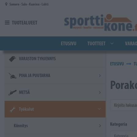
Siirry pääsisältöön
Somero - Salo - Kaarina - Lahti
TUOTEALUEET
ETUSIVU
TUOTTEET
VARAO
VARASTON TYHJENNYS
ETUSIVU
T
PIHA JA PUUTARHA
Porak
METSÄ
Kirjoita hakusa
Työkalut
Kategoria
Kiinnitys