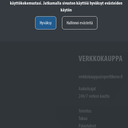
käyttökokemustasi. Jatkamalla sivuston käyttöä hyväksyt evästeiden
totöiden vastaanotto: (02)
Varaosat: (02) 721 1407
käytön
Huoltotöiden vastaanotto: 02 7211405
Varaosat:
Myynti : 
Hyväksy
Hallinnoi evästeitä
Sijainti kartalla
Sijainti ka
VERKKOKAUPPA
verkkokauppa@sporttikone.fi
Aukioloajat
24h/7 verkon kautta
Toimitus
Takuu
Palautukset