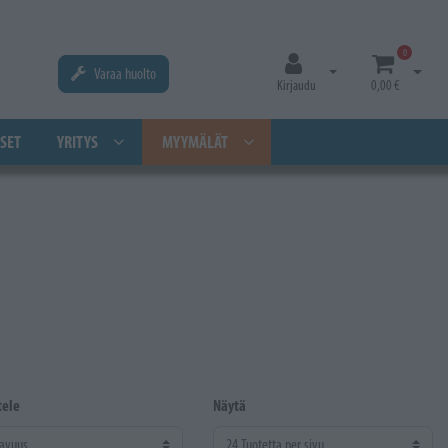
0
Varaa huolto
Avaa kirjautuminen
Avaa os
Kirjaudu
0,00 €
SET
YRITYS
MYYMÄLÄT
tele
Näytä