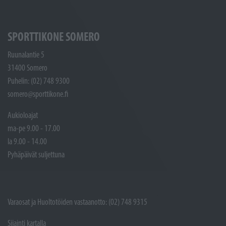
SPORTTIKONE SOMERO
Ruunalantie 5
31400 Somero
Puhelin: (02) 748 9300
somero@sporttikone.fi
Aukioloajat
ma-pe 9.00 - 17.00
la 9.00 - 14.00
Pyhäpäivät suljettuna
Varaosat ja Huoltotöiden vastaanotto: (02) 748 9315
Sijainti kartalla