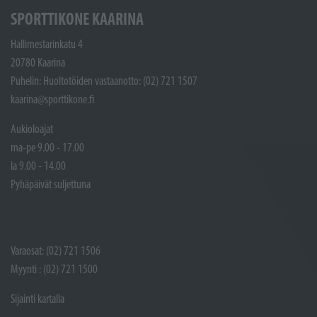
SPORTTIKONE KAARINA
Hallimestarinkatu 4
20780 Kaarina
Puhelin: Huoltotöiden vastaanotto: (02) 721 1507
kaarina@sporttikone.fi
Aukioloajat
ma-pe 9.00 - 17.00
la 9.00 - 14.00
Pyhäpäivät suljettuna
Varaosat: (02) 721 1506
Myynti : (02) 721 1500
Sijainti kartalla