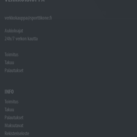
verkkokauppa@sporttikone.fi
Aukioloajat
24h/7 verkon kautta
Toimitus
Takuu
Palautukset
INFO
Toimitus
Takuu
Palautukset
Maksutavat
Rekisteriseloste