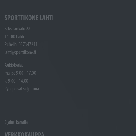
SPORTTIKONE LAHTI
Saksalankatu 28
15100 Lahti
Puhelin: 037347211
lahti@sporttikone.fi
Aukioloajat
ma-pe 9.00 - 17.00
la 9.00 - 14.00
Pyhäpäivät suljettuna
Sijainti kartalla
VERKKOKAUPPA