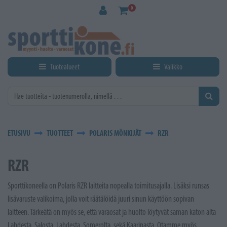
Siirry pääsisältöön
0
Tuotealueet
Valikko
ETUSIVU
TUOTTEET
POLARIS MÖNKIJÄT
RZR
RZR
Sporttikoneella on Polaris RZR laitteita nopealla toimitusajalla. Lisäksi runsas
lisävaruste valikoima, jolla voit räätälöidä juuri sinun käyttöön sopivan
laitteen. Tärkeätä on myös se, että varaosat ja huolto löytyvät saman katon alta
Lahdesta, Salosta, Lahdesta, Somerolta, sekä Kaarinasta. Otamme myös