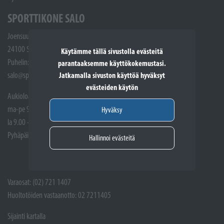
SPORTTIKONE SALO
Joensuunkatu 5
24100 Salo
Käytämme tällä sivustolla evästeitä
Puhelin: (02) 721 1400
parantaaksemme käyttökokemustasi.
salo@sporttikone.fi
Jatkamalla sivuston käyttöä hyväksyt
evästeiden käytön
Aukioloajat
ma-pe 9.00 - 17.00
Hyväksy
la 9.00 - 14.00
Pyhäpäivät suljettuna
Hallinnoi evästeitä
Varaosat: (02) 721 1407
Huoltotöiden vastaanotto: 02 7211405
Sijainti kartalla