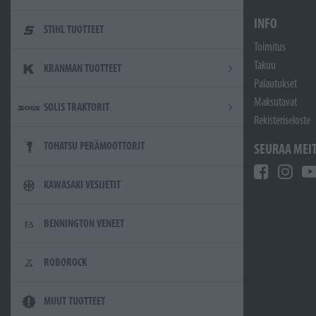
INFO
STIHL TUOTTEET
Toimitus
Takuu
KRANMAN TUOTTEET
Palautukset
Maksutavat
SOLIS TRAKTORIT
Rekisteriseloste
TOHATSU PERÄMOOTTORIT
SEURAA MEI
KAWASAKI VESIJETIT
BENNINGTON VENEET
ROBOROCK
MUUT TUOTTEET