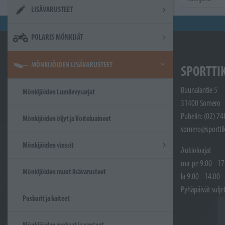
LISÄVARUSTEET
POLARIS MÖNKIJÄT
MÖNKIJÖIDEN LISÄVARUSTEET
SPORTTI
Ruunalantie 5
Mönkijöiden Lumilevysarjat
31400 Somero
Puhelin: (02) 7
Mönkijöiden öljyt ja Voiteluaineet
somero@sporttik
Mönkijöiden vinssit
Aukioloajat
ma-pe 9.00 - 17
Mönkijöiden muut lisävarusteet
la 9.00 - 14.00
Pyhäpäivät sulje
Puskurit ja kaiteet
Mönkijöiden renkaat ja vanteet