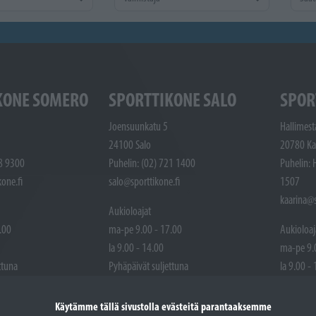
KONE SOMERO
SPORTTIKONE SALO
SPOR
Joensuunkatu 5
Hallimest
24100 Salo
20780 Ka
48 9300
Puhelin: (02) 721 1400
Puhelin: 
one.fi
salo@sporttikone.fi
1507
kaarina@s
Aukioloajat
.00
ma-pe 9.00 - 17.00
Aukioloaj
la 9.00 - 14.00
ma-pe 9.
ttuna
Pyhäpäivät suljettuna
la 9.00 -
Pyhäpäivä
Käytämme tällä sivustolla evästeitä parantaaksemme