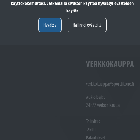
käyttökokemustasi. Jatkamalla sivuston käyttöä hyväksyt evästeiden
totöiden vastaanotto: (02)
Varaosat: (02) 721 1407
käytön
Huoltotöiden vastaanotto: 02 7211405
Varaosat:
Myynti : 
Hyväksy
Hallinnoi evästeitä
Sijainti kartalla
Sijainti ka
VERKKOKAUPPA
verkkokauppa@sporttikone.fi
Aukioloajat
24h/7 verkon kautta
Toimitus
Takuu
Palautukset