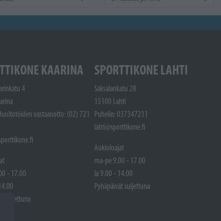
TTIKONE KAARINA
SPORTTIKONE LAHTI
arinkatu 4
Saksalankatu 28
arina
15100 Lahti
Huoltotöiden vastaanotto: (02) 721
Puhelin: 037347211
lahti@sporttikone.fi
porttikone.fi
Aukioloajat
at
ma-pe 9.00 - 17.00
00 - 17.00
la 9.00 - 14.00
 14.00
Pyhäpäivät suljettuna
t suljettuna