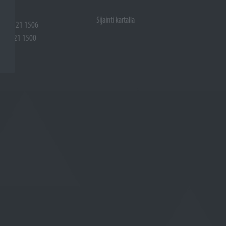
Sijainti kartalla
 (02) 721 1506
(02) 721 1500
rtalla