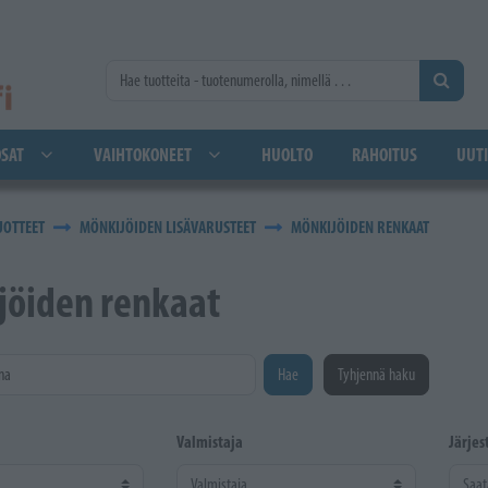
SAT
VAIHTOKONEET
HUOLTO
RAHOITUS
UUTI
UOTTEET
MÖNKIJÖIDEN LISÄVARUSTEET
MÖNKIJÖIDEN RENKAAT
jöiden renkaat
na
Hae
Tyhjennä haku
Valmistaja
Järjes