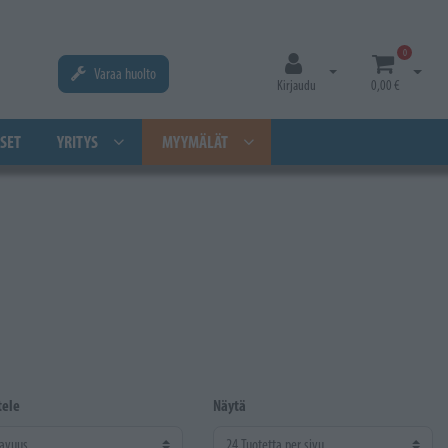
0
Varaa huolto
Avaa kirjautuminen
Avaa os
Kirjaudu
0,00 €
SET
YRITYS
MYYMÄLÄT
tele
Näytä