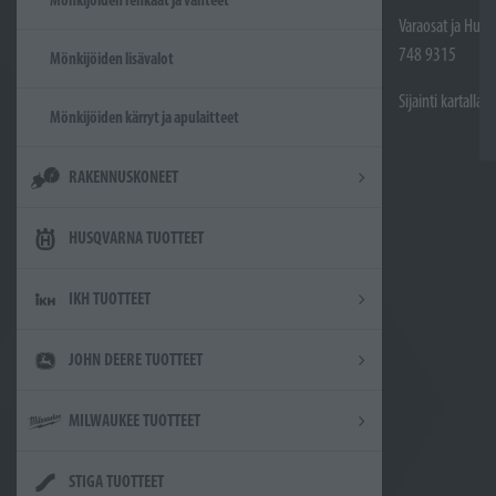
Varaosat ja Huol
748 9315
Mönkijöiden lisävalot
Sijainti kartalla
Mönkijöiden kärryt ja apulaitteet
RAKENNUSKONEET
HUSQVARNA TUOTTEET
IKH TUOTTEET
JOHN DEERE TUOTTEET
MILWAUKEE TUOTTEET
STIGA TUOTTEET