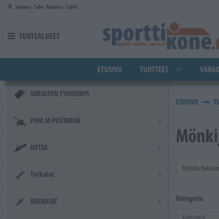
Siirry pääsisältöön
Somero - Salo - Kaarina - Lahti
TUOTEALUEET
ETUSIVU
TUOTTEET
VARAO
VARASTON TYHJENNYS
ETUSIVU
T
PIHA JA PUUTARHA
Mönki
METSÄ
Kirjoita hakusa
Työkalut
Kategoria
VARAOSAT