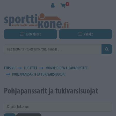
Siirry pääsisältöön
0
Tuotealueet
Valikko
ETUSIVU
TUOTTEET
MÖNKIJÖIDEN LISÄVARUSTEET
POHJAPANSSARIT JA TUKIVARSISUOJAT
Pohjapanssarit ja tukivarsisuojat
Kirjoita hakusana