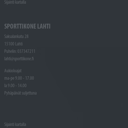
Sijainti kartalla
SPORTTIKONE LAHTI
Saksalankatu 28
15100 Lahti
Puhelin: 037347211
lahti@sporttikone.fi
Aukioloajat
ma-pe 9.00 - 17.00
la 9.00 - 14.00
Pyhäpäivät suljettuna
Sijainti kartalla