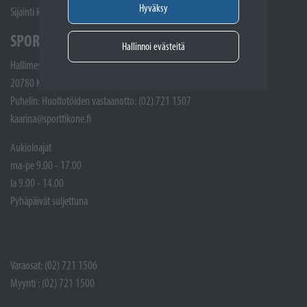
Hyväksy
Sijainti kartalla
SPORTTIKONE KAARINA
Hallinnoi evästeitä
Hallimestarinkatu 4
20780 Kaarina
Puhelin: Huoltotöiden vastaanotto: (02) 721 1507
kaarina@sporttikone.fi
Aukioloajat
ma-pe 9.00 - 17.00
la 9.00 - 14.00
Pyhäpäivät suljettuna
Varaosat: (02) 721 1506
Myynti : (02) 721 1500