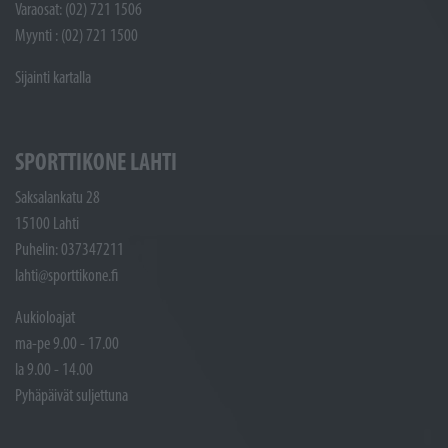
Varaosat: (02) 721 1506
Myynti : (02) 721 1500
Sijainti kartalla
SPORTTIKONE LAHTI
Saksalankatu 28
15100 Lahti
Puhelin: 037347211
lahti@sporttikone.fi
Aukioloajat
ma-pe 9.00 - 17.00
la 9.00 - 14.00
Pyhäpäivät suljettuna