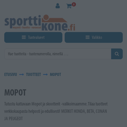
Siirry pääsisältöön
0
Tuotealueet
Valikko
ETUSIVU
TUOTTEET
MOPOT
MOPOT
Tutustu kattavaan Mopot ja skootterit -valikoimaamme. Tilaa tuotteet
verkkokaupasta helposti ja edullisesti! MERKIT HONDA, BETA, CONAN
JA PEUGEOT