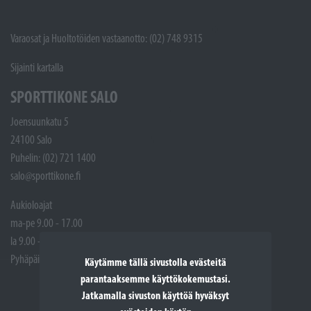
Varaosat ja Huoltotöiden vastaanotto: (02) 748 9315
Sijainti kartalla
SPORTTIKONE SALO
Joensuunkatu 5
24100 Salo
Puhelin: (02) 721 1400
salo@sporttikone.fi
Aukioloajat
ma-pe 9.00 - 17.00
la 9.00 - 14.00
Pyhäpäivät suljettuna
Käytämme tällä sivustolla evästeitä
parantaaksemme käyttökokemustasi.
Jatkamalla sivuston käyttöä hyväksyt