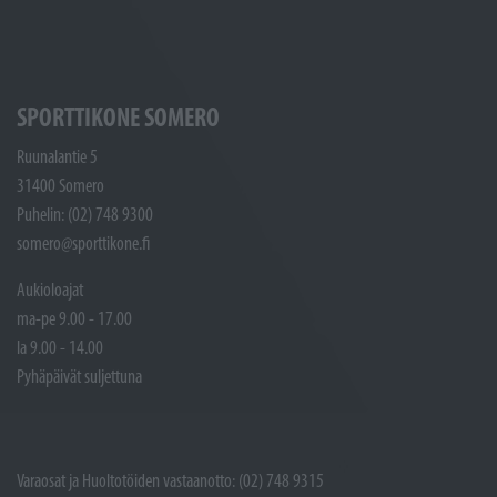
SPORTTIKONE SOMERO
Ruunalantie 5
31400 Somero
Puhelin: (02) 748 9300
somero@sporttikone.fi
Aukioloajat
ma-pe 9.00 - 17.00
la 9.00 - 14.00
Pyhäpäivät suljettuna
Varaosat ja Huoltotöiden vastaanotto: (02) 748 9315