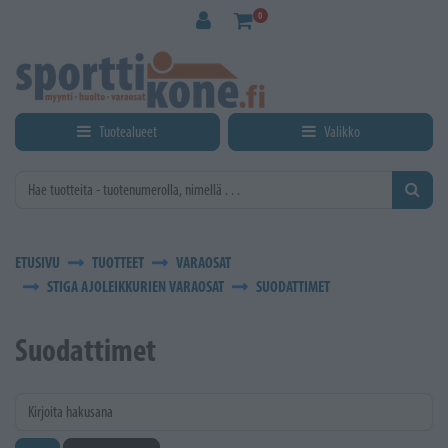
Siirry pääsisältöön
0
Tuotealueet
Valikko
ETUSIVU
TUOTTEET
VARAOSAT
STIGA AJOLEIKKURIEN VARAOSAT
SUODATTIMET
Suodattimet
Kirjoita hakusana