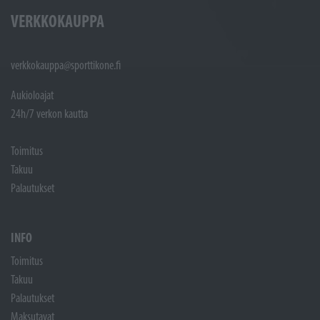
VERKKOKAUPPA
verkkokauppa@sporttikone.fi
Aukioloajat
24h/7 verkon kautta
Toimitus
Takuu
Palautukset
INFO
Toimitus
Takuu
Palautukset
Maksutavat