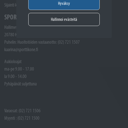
Hyväksy
Sijainti kartalla
SPORTTIKONE KAARINA
Hallinnoi evästeitä
Hallimestarinkatu 4
20780 Kaarina
Puhelin: Huoltotöiden vastaanotto: (02) 721 1507
kaarina@sporttikone.fi
Aukioloajat
ma-pe 9.00 - 17.00
la 9.00 - 14.00
Pyhäpäivät suljettuna
Varaosat: (02) 721 1506
Myynti : (02) 721 1500