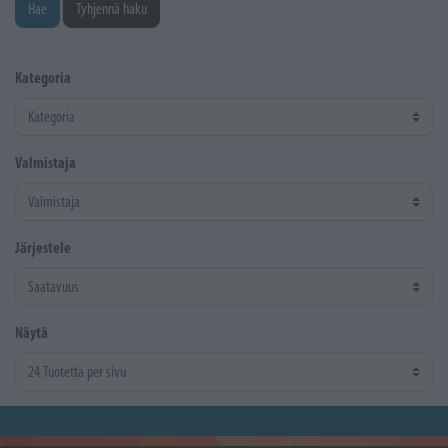
Hae
Tyhjennä haku
Kategoria
Valmistaja
Järjestele
Näytä