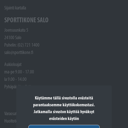
Sijainti kartalla
SPORTTIKONE SALO
Joensuunkatu 5
24100 Salo
Puhelin: (02) 721 1400
salo@sporttikone.fi
Aukioloajat
ma-pe 9.00 - 17.00
la 9.00 - 14.00
Pyhäpäivät suljettuna
Käytämme tällä sivustolla evästeitä
parantaaksemme käyttökokemustasi.
Jatkamalla sivuston käyttöä hyväksyt
Varaosat: (02) 721 1407
evästeiden käytön
Huoltotöiden vastaanotto: 02 7211405