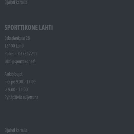
Sijainti kartalla
SPORTTIKONE LAHTI
Saksalankatu 28
15100 Lahti
Puhelin: 037347211
lahti@sporttikone.fi
Aukioloajat
ma-pe 9.00 - 17.00
la 9.00 - 14.00
Pyhäpäivät suljettuna
Sijainti kartalla