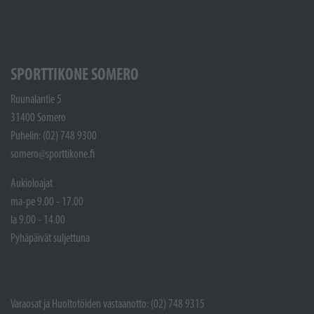
SPORTTIKONE SOMERO
Ruunalantie 5
31400 Somero
Puhelin: (02) 748 9300
somero@sporttikone.fi
Aukioloajat
ma-pe 9.00 - 17.00
la 9.00 - 14.00
Pyhäpäivät suljettuna
Varaosat ja Huoltotöiden vastaanotto: (02) 748 9315