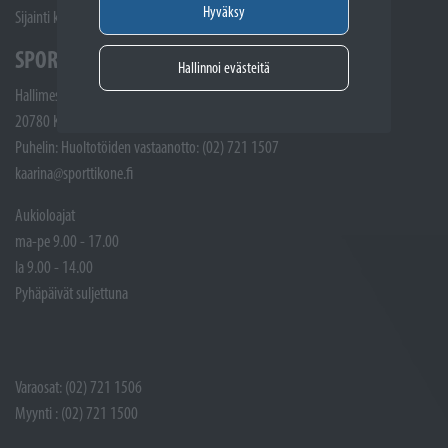
Hyväksy
Sijainti kartalla
SPORTTIKONE KAARINA
Hallinnoi evästeitä
Hallimestarinkatu 4
20780 Kaarina
Puhelin: Huoltotöiden vastaanotto: (02) 721 1507
kaarina@sporttikone.fi
Aukioloajat
ma-pe 9.00 - 17.00
la 9.00 - 14.00
Pyhäpäivät suljettuna
Varaosat: (02) 721 1506
Myynti : (02) 721 1500