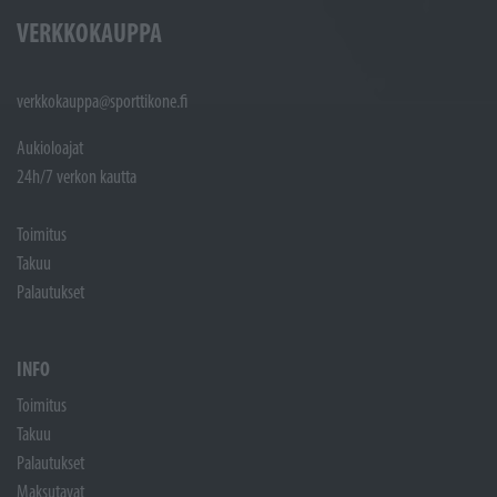
VERKKOKAUPPA
verkkokauppa@sporttikone.fi
Aukioloajat
24h/7 verkon kautta
Toimitus
Takuu
Palautukset
INFO
Toimitus
Takuu
Palautukset
Maksutavat