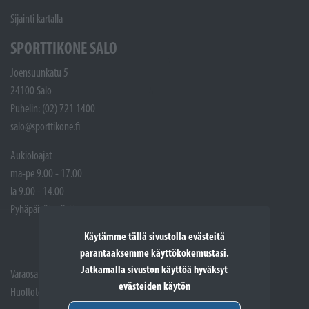
Sijainti kartalla
SPORTTIKONE SALO
Joensuunkatu 5
24100 Salo
Puhelin: (02) 721 1400
salo@sporttikone.fi
Aukioloajat
ma-pe 9.00 - 17.00
la 9.00 - 14.00
Pyhäpäivät suljettuna
Käytämme tällä sivustolla evästeitä
parantaaksemme käyttökokemustasi.
Jatkamalla sivuston käyttöä hyväksyt
Varaosat: (02) 721 1407
evästeiden käytön
Huoltotöiden vastaanotto: 02 7211405