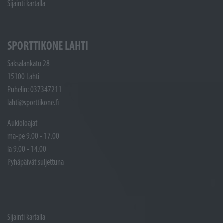
Sijainti kartalla
SPORTTIKONE LAHTI
Saksalankatu 28
15100 Lahti
Puhelin: 037347211
lahti@sporttikone.fi
Aukioloajat
ma-pe 9.00 - 17.00
la 9.00 - 14.00
Pyhäpäivät suljettuna
Sijainti kartalla