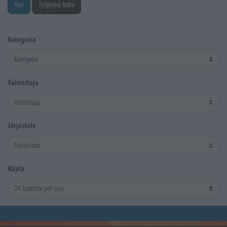
Hae
Tyhjennä haku
Kategoria
Valmistaja
Järjestele
Näytä