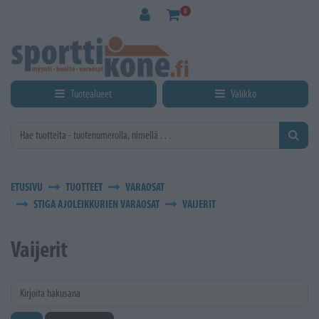
Siirry pääsisältöön
0
Tuotealueet
Valikko
ETUSIVU
TUOTTEET
VARAOSAT
STIGA AJOLEIKKURIEN VARAOSAT
VAIJERIT
Vaijerit
Kirjoita hakusana