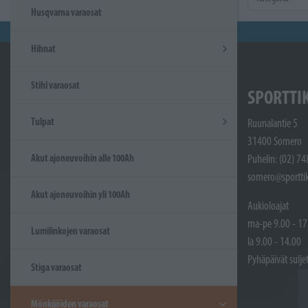
Husqvarna varaosat
Hihnat
Stihl varaosat
SPORTTI
Tulpat
Ruunalantie 5
31400 Somero
Akut ajoneuvoihin alle 100Ah
Puhelin: (02) 7
somero@sporttik
Akut ajoneuvoihin yli 100Ah
Aukioloajat
ma-pe 9.00 - 17
Lumilinkojen varaosat
la 9.00 - 14.00
Pyhäpäivät sulje
Stiga varaosat
Mönkijöiden varaosat