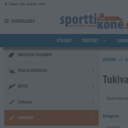
Siirry pääsisältöön
Somero - Salo - Kaarina - Lahti
TUOTEALUEET
ETUSIVU
TUOTTEET
VARAO
VARASTON TYHJENNYS
ETUSIVU
T
PIHA JA PUUTARHA
Tukiva
METSÄ
Kirjoita hakusa
Työkalut
Kategoria
VARAOSAT