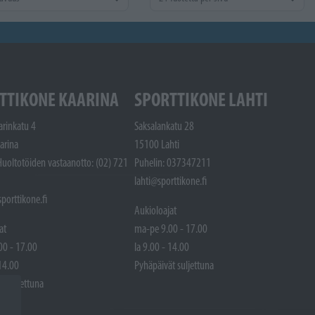
TTIKONE KAARINA
SPORTTIKONE LAHTI
arinkatu 4
Saksalankatu 28
arina
15100 Lahti
Huoltotöiden vastaanotto: (02) 721
Puhelin: 037347211
lahti@sporttikone.fi
porttikone.fi
Aukioloajat
at
ma-pe 9.00 - 17.00
00 - 17.00
la 9.00 - 14.00
 14.00
Pyhäpäivät suljettuna
t suljettuna