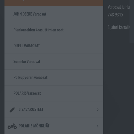
Varaosat ja Huol
JOHN DEERE Varaosat
748 9315
Sijainti kartalla
Pienkoneiden kaasuttimien osat
DUELL VARAOSAT
Sumeko Varaosat
Polkupyörän varaosat
POLARIS Varaosat
LISÄVARUSTEET
POLARIS MÖNKIJÄT