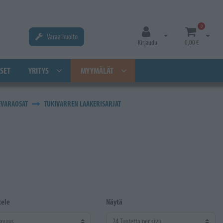
0
Varaa huolto
Avaa kirjautuminen
Avaa os
Kirjaudu
0,00 €
SET
YRITYS
MYYMÄLÄT
EVARAOSAT
TUKIVARREN LAAKERISARJAT
tele
Näytä