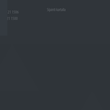
Sijainti kartalla
 (02) 721 1506
(02) 721 1500
rtalla