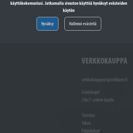
käyttökokemustasi. Jatkamalla sivuston käyttöä hyväksyt evästeiden
totöiden vastaanotto: (02)
Varaosat: (02) 721 1407
käytön
Huoltotöiden vastaanotto: 02 7211405
Varaosat:
Myynti : 
Hyväksy
Hallinnoi evästeitä
Sijainti kartalla
Sijainti ka
VERKKOKAUPPA
verkkokauppa@sporttikone.fi
Aukioloajat
24h/7 verkon kautta
Toimitus
Takuu
Palautukset