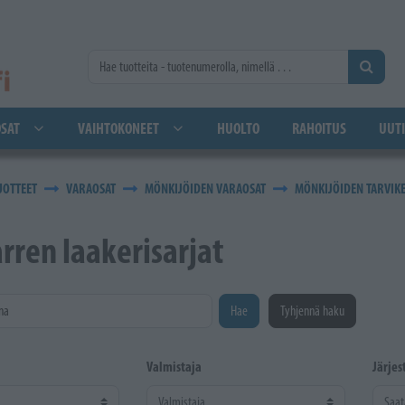
SAT
VAIHTOKONEET
HUOLTO
RAHOITUS
UUTI
UOTTEET
VARAOSAT
MÖNKIJÖIDEN VARAOSAT
MÖNKIJÖIDEN TARVIK
rren laakerisarjat
na
Hae
Tyhjennä haku
Valmistaja
Järjes