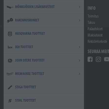
MÖNKIJÖIDEN LISÄVARUSTEET
INFO
Toimitus
RAKENNUSKONEET
Takuu
Palautukset
HUSQVARNA TUOTTEET
Maksutavat
Rekisteriseloste
IKH TUOTTEET
SEURAA MEI
JOHN DEERE TUOTTEET
MILWAUKEE TUOTTEET
STIGA TUOTTEET
STIHL TUOTTEET