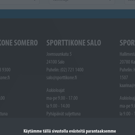
KONE SOMERO
SPORTTIKONE SALO
SPOR
Joensuunkatu 5
Hallimest
24100 Salo
20780 Ka
48 9300
Puhelin: (02) 721 1400
Puhelin: 
one.fi
salo@sporttikone.fi
1507
kaarina@s
Aukioloajat
.00
ma-pe 9.00 - 17.00
Aukioloaj
la 9.00 - 14.00
ma-pe 9.
ttuna
Pyhäpäivät suljettuna
la 9.00 -
Pyhäpäivä
Käytämme tällä sivustolla evästeitä parantaaksemme