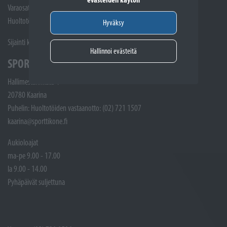
Varaosat: (02) 721 1407
Huoltotöiden vastaanotto: 02 7211405
Hyväksy
Sijainti kartalla
Hallinnoi evästeitä
SPORTTIKONE KAARINA
Hallimestarinkatu 4
20780 Kaarina
Puhelin: Huoltotöiden vastaanotto: (02) 721 1507
kaarina@sporttikone.fi
Aukioloajat
ma-pe 9.00 - 17.00
la 9.00 - 14.00
Pyhäpäivät suljettuna