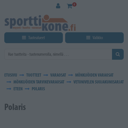
Siirry pääsisältöön
0
Tuotealueet
Valikko
ETUSIVU
TUOTTEET
VARAOSAT
MÖNKIJÖIDEN VARAOSAT
MÖNKIJÖIDEN TARVIKEVARAOSAT
VETONIVELEN SUOJAKUMISARJAT
ETEEN
POLARIS
Polaris