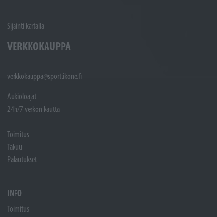
Sijainti kartalla
VERKKOKAUPPA
verkkokauppa@sporttikone.fi
Aukioloajat
24h/7 verkon kautta
Toimitus
Takuu
Palautukset
INFO
Toimitus