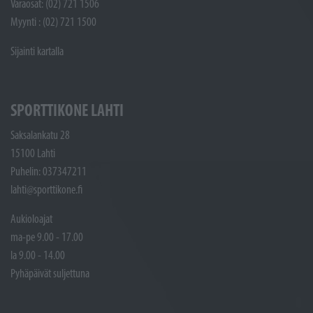
Varaosat: (02) 721 1506
Myynti : (02) 721 1500
Sijainti kartalla
SPORTTIKONE LAHTI
Saksalankatu 28
15100 Lahti
Puhelin: 037347211
lahti@sporttikone.fi
Aukioloajat
ma-pe 9.00 - 17.00
la 9.00 - 14.00
Pyhäpäivät suljettuna