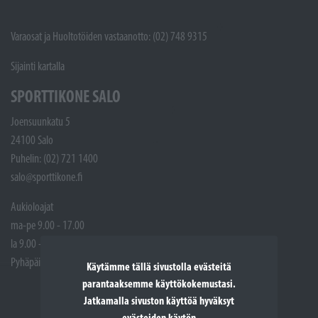
Varaosat ja Huoltotöiden vastaanotto: (02) 748 9315
Sijainti kartalla
SPORTTIKONE SALO
Joensuunkatu 5
24100 Salo
Puhelin: (02) 721 1400
salo@sporttikone.fi
Aukioloajat
ma-pe 9.00 - 17.00
la 9.00 - 14.00
Pyhäpäivät suljettuna
Käytämme tällä sivustolla evästeitä
parantaaksemme käyttökokemustasi.
Jatkamalla sivuston käyttöä hyväksyt
evästeiden käytön