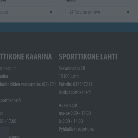
TTIKONE KAARINA
SPORTTIKONE LAHTI
arinkatu 4
Saksalankatu 28
arina
15100 Lahti
Huoltotöiden vastaanotto: (02) 721
Puhelin: 037347211
lahti@sporttikone.fi
porttikone.fi
Aukioloajat
at
ma-pe 9.00 - 17.00
00 - 17.00
la 9.00 - 14.00
 14.00
Pyhäpäivät suljettuna
t suljettuna