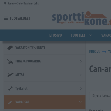
Siirry pääsisältöön
Somero - Salo - Kaarina - Lahti
TUOTEALUEET
ETUSIVU
TUOTTEET
VARAO
VARASTON TYHJENNYS
ETUSIVU
T
PIHA JA PUUTARHA
Can-a
METSÄ
Työkalut
Kirjoita hakusa
VARAOSAT
Kategoria