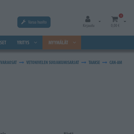
0
Varaa huolto
Avaa kirjautuminen
Avaa os
Kirjaudu
0,00 €
SET
YRITYS
MYYMÄLÄT
EVARAOSAT
VETONIVELEN SUOJAKUMISARJAT
TAAKSE
CAN-AM
tele
Näytä