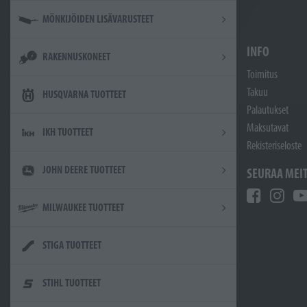
MÖNKIJÖIDEN LISÄVARUSTEET
INFO
RAKENNUSKONEET
Toimitus
Takuu
HUSQVARNA TUOTTEET
Palautukset
Maksutavat
IKH TUOTTEET
Rekisteriseloste
JOHN DEERE TUOTTEET
SEURAA MEI
MILWAUKEE TUOTTEET
STIGA TUOTTEET
STIHL TUOTTEET