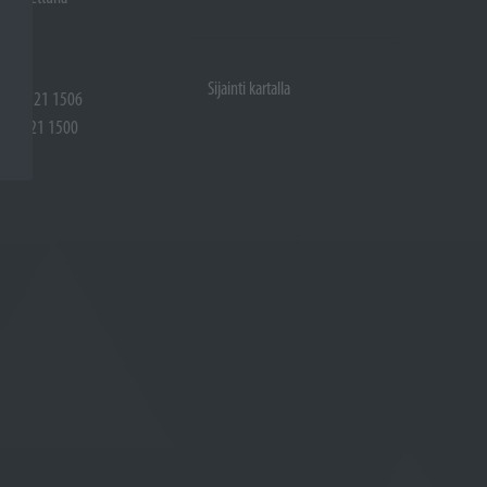
Sijainti kartalla
 (02) 721 1506
(02) 721 1500
rtalla