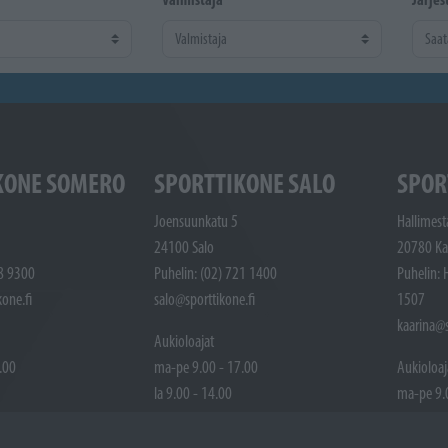
KONE SOMERO
SPORTTIKONE SALO
SPOR
Joensuunkatu 5
Hallimest
24100 Salo
20780 Ka
48 9300
Puhelin: (02) 721 1400
Puhelin: 
one.fi
salo@sporttikone.fi
1507
kaarina@s
Aukioloajat
.00
ma-pe 9.00 - 17.00
Aukioloaj
la 9.00 - 14.00
ma-pe 9.
ttuna
Pyhäpäivät suljettuna
la 9.00 -
Pyhäpäivä