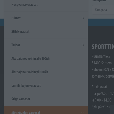
Husqvarna varaosat
Hihnat
Stihl varaosat
SPORTTI
Tulpat
Ruunalantie 5
Akut ajoneuvoihin alle 100Ah
31400 Somero
Puhelin: (02) 7
Akut ajoneuvoihin yli 100Ah
somero@sporttik
Lumilinkojen varaosat
Aukioloajat
ma-pe 9.00 - 17
Stiga varaosat
la 9.00 - 14.00
Pyhäpäivät sulje
Mönkijöiden varaosat