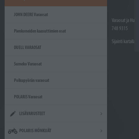
JOHN DEERE Varaosat
Varaosat ja Huol
748 9315
Pienkoneiden kaasuttimien osat
Sijainti kartalla
DUELL VARAOSAT
Sumeko Varaosat
Polkupyörän varaosat
POLARIS Varaosat
LISÄVARUSTEET
POLARIS MÖNKIJÄT