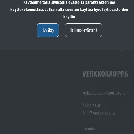
Käytämme tällä sivustolla evästeitä parantaaksemme
käyttökokemustasi. Jatkamalla sivuston käyttöä hyväksyt evästeiden
käytön
totöiden vastaanotto: (02)
Varaosat: (02) 721 1407
Huoltotöiden vastaanotto: 02 7211405
Varaosat:
Hyväksy
Hallinnoi evästeitä
Myynti : 
Sijainti kartalla
Sijainti ka
VERKKOKAUPPA
verkkokauppa@sporttikone.fi
Aukioloajat
24h/7 verkon kautta
Toimitus