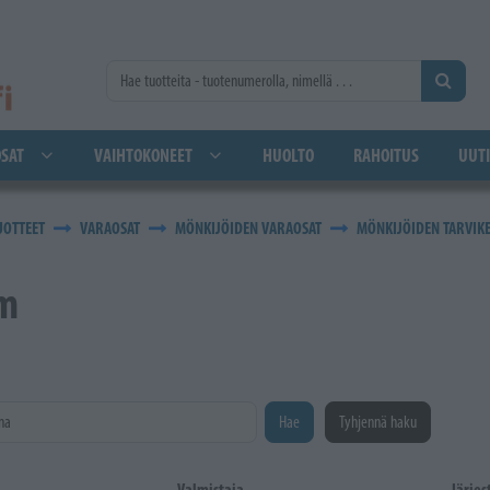
SAT
VAIHTOKONEET
HUOLTO
RAHOITUS
UUTI
UOTTEET
VARAOSAT
MÖNKIJÖIDEN VARAOSAT
MÖNKIJÖIDEN TARVIK
m
na
Hae
Tyhjennä haku
Valmistaja
Järjes