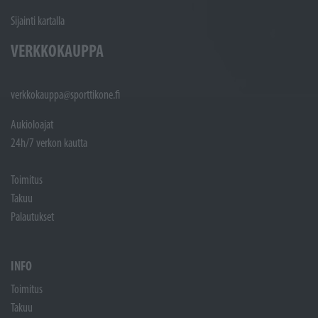
Sijainti kartalla
VERKKOKAUPPA
verkkokauppa@sporttikone.fi
Aukioloajat
24h/7 verkon kautta
Toimitus
Takuu
Palautukset
INFO
Toimitus
Takuu