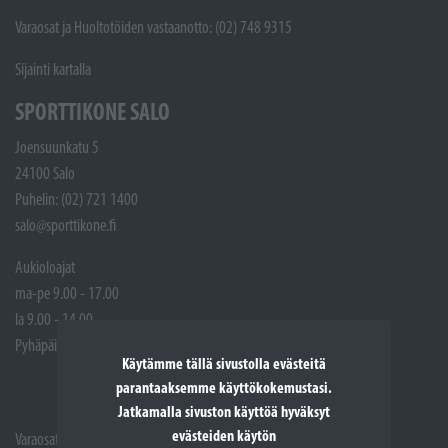
Varaosat ja Huoltotöiden vastaanotto: (02) 748 9315
Sijainti kartalla
SPORTTIKONE SALO
Joensuunkatu 5
24100 Salo
Puhelin: (02) 721 1400
salo@sporttikone.fi
Aukioloajat
ma-pe 9.00 - 17.00
la 9.00 - 14.00
Pyhäpäivät suljettuna
Käytämme tällä sivustolla evästeitä
parantaaksemme käyttökokemustasi.
Jatkamalla sivuston käyttöä hyväksyt
evästeiden käytön
Varaosat: (02) 721 1407