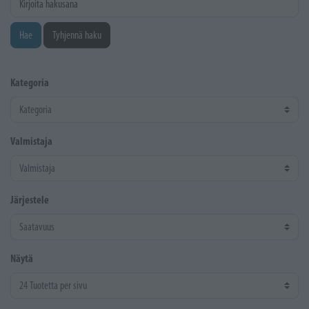
Hae
Tyhjennä haku
Kategoria
Valmistaja
Järjestele
Näytä