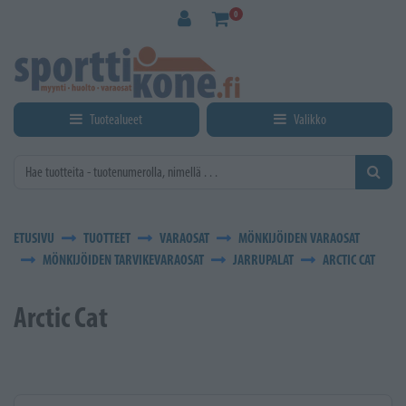
Siirry pääsisältöön
0
Tuotealueet
Valikko
ETUSIVU
TUOTTEET
VARAOSAT
MÖNKIJÖIDEN VARAOSAT
MÖNKIJÖIDEN TARVIKEVARAOSAT
JARRUPALAT
ARCTIC CAT
Arctic Cat
Kirjoita hakusana