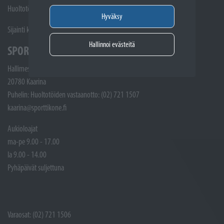
Huoltotöiden vastaanotto: 02 7211405
Hyväksy
Sijainti kartalla
Hallinnoi evästeitä
SPORTTIKONE KAARINA
Hallimestarinkatu 4
20780 Kaarina
Puhelin: Huoltotöiden vastaanotto: (02) 721 1507
kaarina@sporttikone.fi
Aukioloajat
ma-pe 9.00 - 17.00
la 9.00 - 14.00
Pyhäpäivät suljettuna
Varaosat: (02) 721 1506