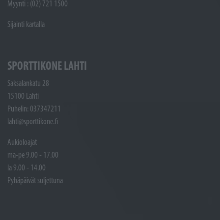
Myynti : (02) 721 1500
Sijainti kartalla
SPORTTIKONE LAHTI
Saksalankatu 28
15100 Lahti
Puhelin: 037347211
lahti@sporttikone.fi
Aukioloajat
ma-pe 9.00 - 17.00
la 9.00 - 14.00
Pyhäpäivät suljettuna