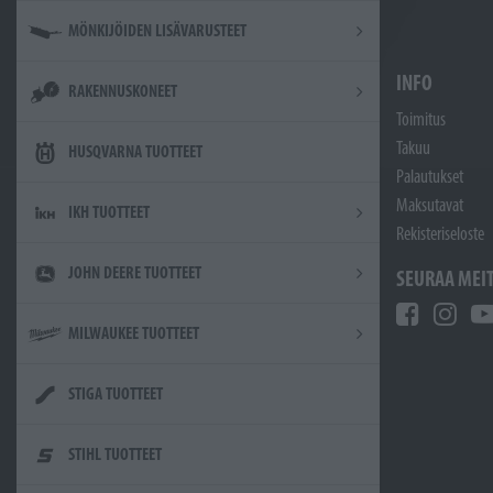
MÖNKIJÖIDEN LISÄVARUSTEET
INFO
RAKENNUSKONEET
Toimitus
Takuu
HUSQVARNA TUOTTEET
Palautukset
Maksutavat
IKH TUOTTEET
Rekisteriseloste
JOHN DEERE TUOTTEET
SEURAA MEI
MILWAUKEE TUOTTEET
STIGA TUOTTEET
STIHL TUOTTEET