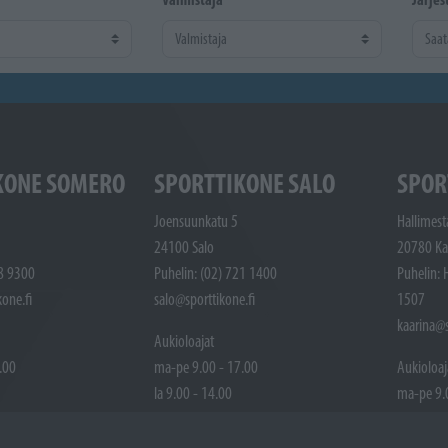
KONE SOMERO
SPORTTIKONE SALO
SPOR
Joensuunkatu 5
Hallimest
24100 Salo
20780 Ka
48 9300
Puhelin: (02) 721 1400
Puhelin: 
one.fi
salo@sporttikone.fi
1507
kaarina@s
Aukioloajat
.00
ma-pe 9.00 - 17.00
Aukioloaj
la 9.00 - 14.00
ma-pe 9.
ttuna
Pyhäpäivät suljettuna
la 9.00 -
Pyhäpäivä