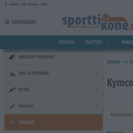
Siirry pääsisältöön
Somero - Salo - Kaarina - Lahti
TUOTEALUEET
ETUSIVU
TUOTTEET
VARAO
VARASTON TYHJENNYS
ETUSIVU
T
PIHA JA PUUTARHA
Kymc
METSÄ
Työkalut
Kirjoita hakusa
VARAOSAT
Kategoria