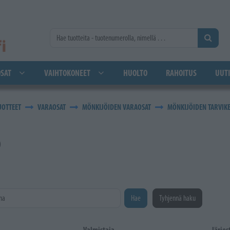
SAT
VAIHTOKONEET
HUOLTO
RAHOITUS
UUTI
UOTTEET
VARAOSAT
MÖNKIJÖIDEN VARAOSAT
MÖNKIJÖIDEN TARVIK
o
na
Hae
Tyhjennä haku
Valmistaja
Järjes