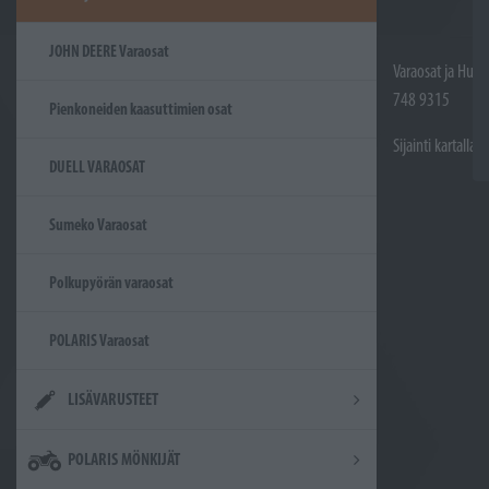
JOHN DEERE Varaosat
Varaosat ja Huol
748 9315
Pienkoneiden kaasuttimien osat
Sijainti kartalla
DUELL VARAOSAT
Sumeko Varaosat
Polkupyörän varaosat
POLARIS Varaosat
LISÄVARUSTEET
POLARIS MÖNKIJÄT