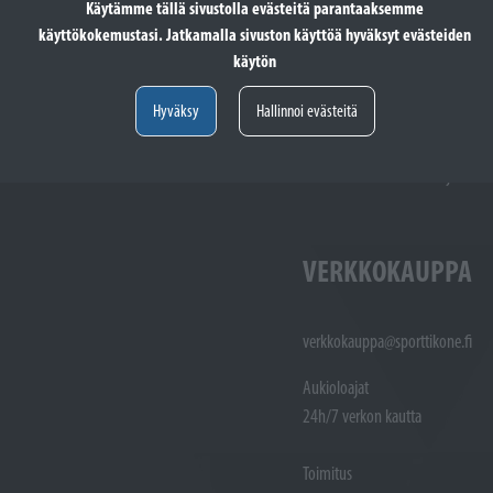
Käytämme tällä sivustolla evästeitä parantaaksemme
käyttökokemustasi. Jatkamalla sivuston käyttöä hyväksyt evästeiden
käytön
totöiden vastaanotto: (02)
Varaosat: (02) 721 1407
Huoltotöiden vastaanotto: 02 7211405
Varaosat:
Hyväksy
Hallinnoi evästeitä
Myynti : 
Sijainti kartalla
Sijainti ka
VERKKOKAUPPA
verkkokauppa@sporttikone.fi
Aukioloajat
24h/7 verkon kautta
Toimitus