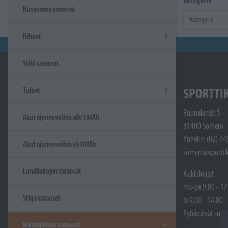
Husqvarna varaosat
Hihnat
Stihl varaosat
SPORTTI
Tulpat
Ruunalantie 5
Akut ajoneuvoihin alle 100Ah
31400 Somero
Puhelin: (02) 7
Akut ajoneuvoihin yli 100Ah
somero@sporttik
Lumilinkojen varaosat
Aukioloajat
ma-pe 9.00 - 17
Stiga varaosat
la 9.00 - 14.00
Pyhäpäivät sulje
Mönkijöiden varaosat