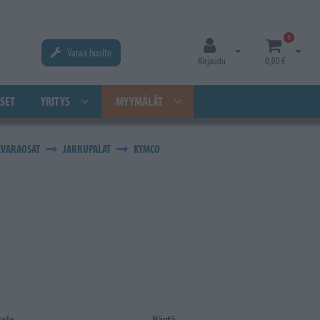
0
Varaa huolto
Avaa kirjautuminen
Avaa os
Kirjaudu
0,00 €
SET
YRITYS
MYYMÄLÄT
EVARAOSAT
JARRUPALAT
KYMCO
tele
Näytä