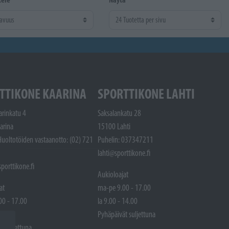
TTIKONE KAARINA
SPORTTIKONE LAHTI
arinkatu 4
Saksalankatu 28
arina
15100 Lahti
Huoltotöiden vastaanotto: (02) 721
Puhelin: 037347211
lahti@sporttikone.fi
porttikone.fi
Aukioloajat
at
ma-pe 9.00 - 17.00
00 - 17.00
la 9.00 - 14.00
 14.00
Pyhäpäivät suljettuna
t suljettuna