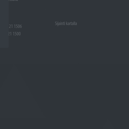
Sijainti kartalla
 (02) 721 1506
(02) 721 1500
rtalla