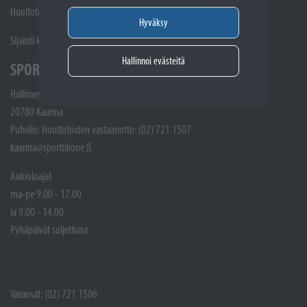
Huoltotöiden vastaanotto: 02 7211405
Hyväksy
Sijainti kartalla
Hallinnoi evästeitä
SPORTTIKONE KAARINA
Hallimestarinkatu 4
20780 Kaarina
Puhelin: Huoltotöiden vastaanotto: (02) 721 1507
kaarina@sporttikone.fi
Aukioloajat
ma-pe 9.00 - 17.00
la 9.00 - 14.00
Pyhäpäivät suljettuna
Varaosat: (02) 721 1506