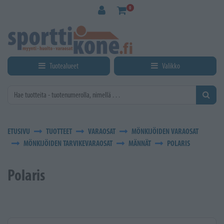
Siirry pääsisältöön
0
Tuotealueet
Valikko
ETUSIVU
TUOTTEET
VARAOSAT
MÖNKIJÖIDEN VARAOSAT
MÖNKIJÖIDEN TARVIKEVARAOSAT
MÄNNÄT
POLARIS
Polaris
Kirjoita hakusana