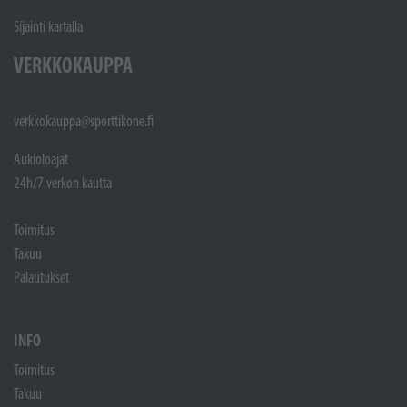
Sijainti kartalla
VERKKOKAUPPA
verkkokauppa@sporttikone.fi
Aukioloajat
24h/7 verkon kautta
Toimitus
Takuu
Palautukset
INFO
Toimitus
Takuu