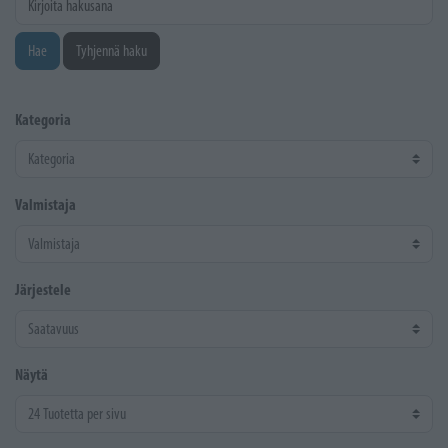
Hae
Tyhjennä haku
Kategoria
Valmistaja
Järjestele
Näytä