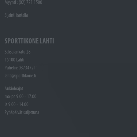
Myynti : (02) 721 1500
Sijainti kartalla
SPORTTIKONE LAHTI
Saksalankatu 28
15100 Lahti
Puhelin: 037347211
lahti@sporttikone.fi
Aukioloajat
ma-pe 9.00 - 17.00
la 9.00 - 14.00
Pyhäpäivät suljettuna