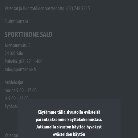
Varaosat ja Huoltotöiden vastaanotto: (02) 748 9315
Sijainti kartalla
SPORTTIKONE SALO
Joensuunkatu 5
24100 Salo
Puhelin: (02) 721 1400
salo@sporttikone.fi
Aukioloajat
ma-pe 9.00 - 17.00
la 9.00 - 14.00
Pyhäpäivät suljettuna
Käytämme tällä sivustolla evästeitä
parantaaksemme käyttökokemustasi.
Jatkamalla sivuston käyttöä hyväksyt
evästeiden käytön
Varaosat: (02) 721 1407