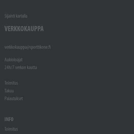
Sijainti kartalla
VERKKOKAUPPA
verkkokauppa@sporttikone.fi
Aukioloajat
24h/7 verkon kautta
Toimitus
Takuu
Palautukset
INFO
Toimitus