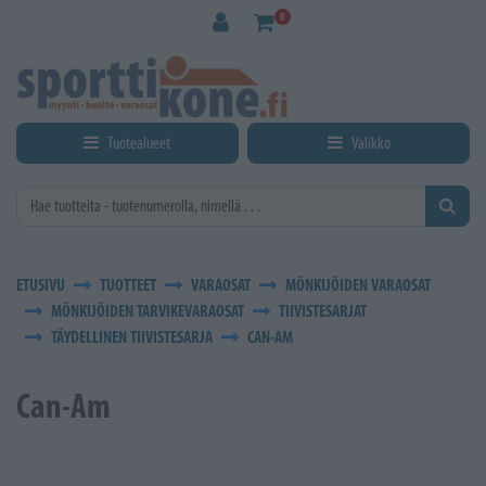
Siirry pääsisältöön
0
Tuotealueet
Valikko
ETUSIVU
TUOTTEET
VARAOSAT
MÖNKIJÖIDEN VARAOSAT
MÖNKIJÖIDEN TARVIKEVARAOSAT
TIIVISTESARJAT
TÄYDELLINEN TIIVISTESARJA
CAN-AM
Can-Am