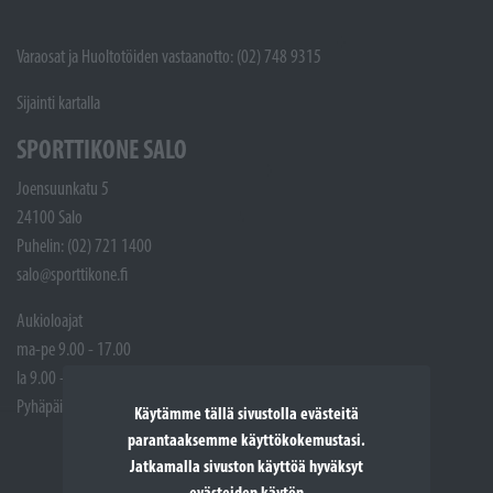
Varaosat ja Huoltotöiden vastaanotto: (02) 748 9315
Sijainti kartalla
SPORTTIKONE SALO
Joensuunkatu 5
24100 Salo
Puhelin: (02) 721 1400
salo@sporttikone.fi
Aukioloajat
ma-pe 9.00 - 17.00
la 9.00 - 14.00
Pyhäpäivät suljettuna
Käytämme tällä sivustolla evästeitä
parantaaksemme käyttökokemustasi.
Jatkamalla sivuston käyttöä hyväksyt
evästeiden käytön