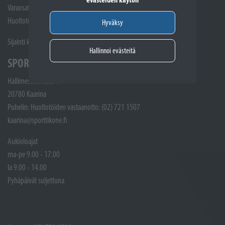
Varaosat: (02) 721 1407
Huoltotöiden vastaanotto: 02 7211405
Hyväksy
Sijainti kartalla
Hallinnoi evästeitä
SPORTTIKONE KAARINA
Hallimestarinkatu 4
20780 Kaarina
Puhelin: Huoltotöiden vastaanotto: (02) 721 1507
kaarina@sporttikone.fi
Aukioloajat
ma-pe 9.00 - 17.00
la 9.00 - 14.00
Pyhäpäivät suljettuna