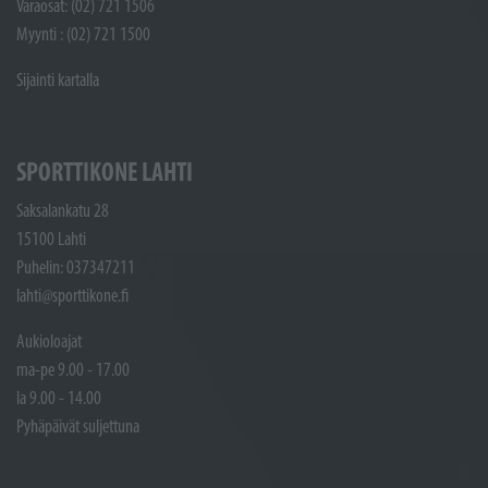
Varaosat: (02) 721 1506
Myynti : (02) 721 1500
Sijainti kartalla
SPORTTIKONE LAHTI
Saksalankatu 28
15100 Lahti
Puhelin: 037347211
lahti@sporttikone.fi
Aukioloajat
ma-pe 9.00 - 17.00
la 9.00 - 14.00
Pyhäpäivät suljettuna