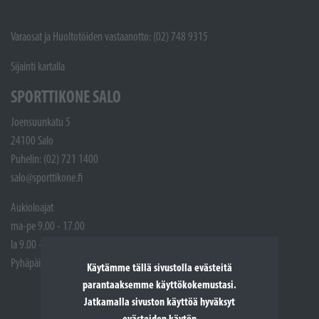
Varaosat ja Huoltotöiden vastaanotto: (02) 748 9315
Sijainti kartalla
SPORTTIKONE SALO
Joensuunkatu 5
24100 Salo
Puhelin: (02) 721 1400
salo@sporttikone.fi
Aukioloajat
ma-pe 9.00 - 17.00
la 9.00 - 14.00
Pyhäpäivät suljettuna
Käytämme tällä sivustolla evästeitä
parantaaksemme käyttökokemustasi.
Jatkamalla sivuston käyttöä hyväksyt
evästeiden käytön