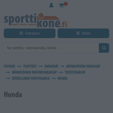
Siirry pääsisältöön
0
Tuotealueet
Valikko
ETUSIVU
TUOTTEET
VARAOSAT
MÖNKIJÖIDEN VARAOSAT
MÖNKIJÖIDEN TARVIKEVARAOSAT
TIIVISTESARJAT
TÄYDELLINEN TIIVISTESARJA
HONDA
Honda