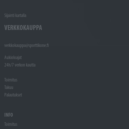
Sijainti kartalla
VERKKOKAUPPA
verkkokauppa@sporttikone.fi
Aukioloajat
24h/7 verkon kautta
Toimitus
Takuu
Palautukset
INFO
Toimitus