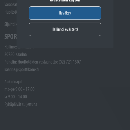
Varaosat: (02) 721 1407
Huoltotöiden vastaanotto: 02 7211405
Hyväksy
Sijainti kartalla
Hallinnoi evästeitä
SPORTTIKONE KAARINA
Hallimestarinkatu 4
20780 Kaarina
Puhelin: Huoltotöiden vastaanotto: (02) 721 1507
kaarina@sporttikone.fi
Aukioloajat
ma-pe 9.00 - 17.00
la 9.00 - 14.00
Pyhäpäivät suljettuna