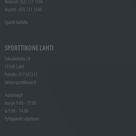
Varaosat: (02) 721 1506
Myynti : (02) 721 1500
Sijainti kartalla
SPORTTIKONE LAHTI
Saksalankatu 28
15100 Lahti
Puhelin: 037347211
lahti@sporttikone.fi
Aukioloajat
ma-pe 9.00 - 17.00
la 9.00 - 14.00
Pyhäpäivät suljettuna