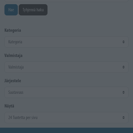
Hae
Tyhjennä haku
Kategoria
Valmistaja
Järjestele
Näytä