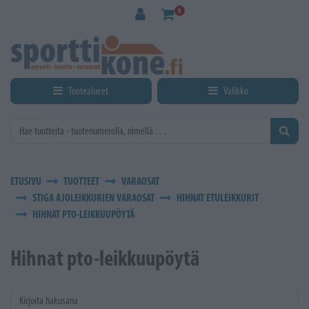
Siirry pääsisältöön
0
Tuotealueet
Valikko
ETUSIVU
TUOTTEET
VARAOSAT
STIGA AJOLEIKKURIEN VARAOSAT
HIHNAT ETULEIKKURIT
HIHNAT PTO-LEIKKUUPÖYTÄ
Hihnat pto-leikkuupöytä
Kirjoita hakusana