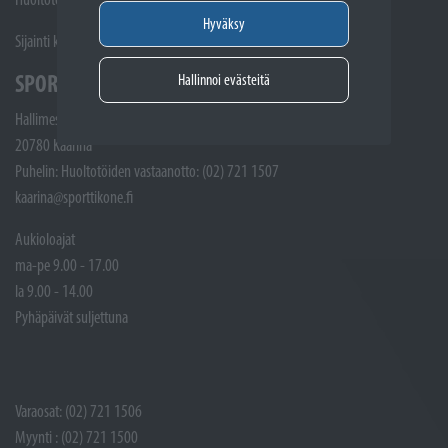
Hyväksy
Sijainti kartalla
SPORTTIKONE KAARINA
Hallinnoi evästeitä
Hallimestarinkatu 4
20780 Kaarina
Puhelin: Huoltotöiden vastaanotto: (02) 721 1507
kaarina@sporttikone.fi
Aukioloajat
ma-pe 9.00 - 17.00
la 9.00 - 14.00
Pyhäpäivät suljettuna
Varaosat: (02) 721 1506
Myynti : (02) 721 1500