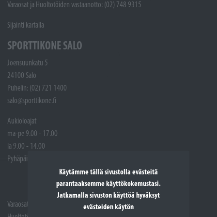
Varaosat ja Huoltotöiden vastaanotto: (02) 748 9315
Sijainti kartalla
SPORTTIKONE SALO
Joensuunkatu 5
24100 Salo
Puhelin: (02) 721 1400
salo@sporttikone.fi
Aukioloajat
ma-pe 9.00 - 17.00
la 9.00 - 14.00
Pyhäpäivät suljettuna
Käytämme tällä sivustolla evästeitä
parantaaksemme käyttökokemustasi.
Jatkamalla sivuston käyttöä hyväksyt
Varaosat: (02) 721 1407
evästeiden käytön
Huoltotöiden vastaanotto: 02 7211405