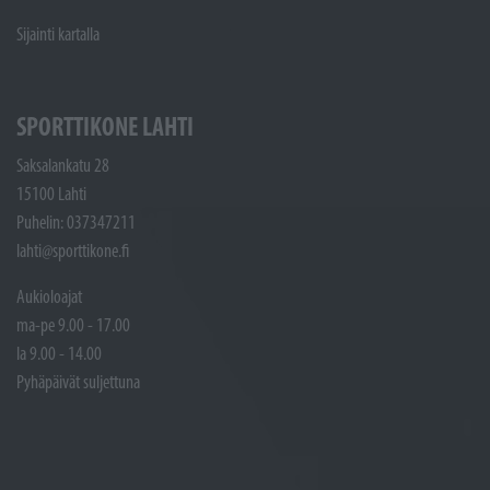
Sijainti kartalla
SPORTTIKONE LAHTI
Saksalankatu 28
15100 Lahti
Puhelin: 037347211
lahti@sporttikone.fi
Aukioloajat
ma-pe 9.00 - 17.00
la 9.00 - 14.00
Pyhäpäivät suljettuna