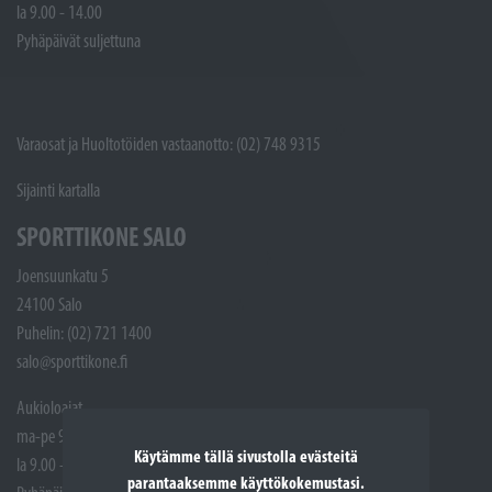
la 9.00 - 14.00
Pyhäpäivät suljettuna
Varaosat ja Huoltotöiden vastaanotto: (02) 748 9315
Sijainti kartalla
SPORTTIKONE SALO
Joensuunkatu 5
24100 Salo
Puhelin: (02) 721 1400
salo@sporttikone.fi
Aukioloajat
ma-pe 9.00 - 17.00
Käytämme tällä sivustolla evästeitä
la 9.00 - 14.00
parantaaksemme käyttökokemustasi.