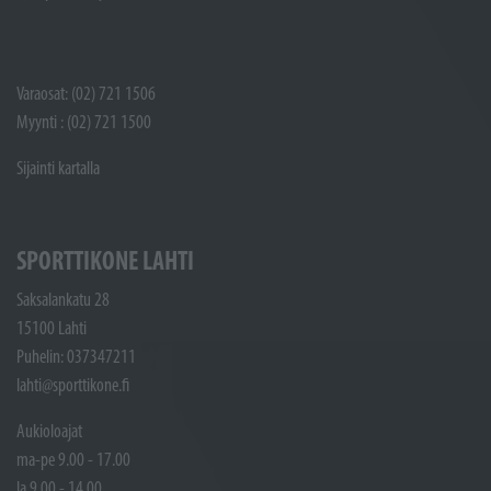
Varaosat: (02) 721 1506
Myynti : (02) 721 1500
Sijainti kartalla
SPORTTIKONE LAHTI
Saksalankatu 28
15100 Lahti
Puhelin: 037347211
lahti@sporttikone.fi
Aukioloajat
ma-pe 9.00 - 17.00
la 9.00 - 14.00