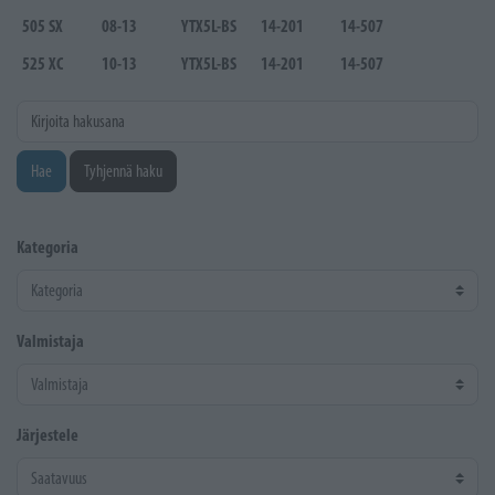
505 SX
08-13
YTX5L-BS
14-201
14-507
525 XC
10-13
YTX5L-BS
14-201
14-507
Kirjoita hakusana
Hae
Tyhjennä haku
Kategoria
Valmistaja
Järjestele