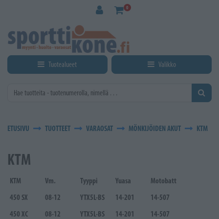
Siirry pääsisältöön
0
Tuotealueet
Valikko
ETUSIVU
TUOTTEET
VARAOSAT
MÖNKIJÖIDEN AKUT
KTM
KTM
KTM
Vm.
Tyyppi
Yuasa
Motobatt
450 SX
08-12
YTX5L-BS
14-201
14-507
450 XC
08-12
YTX5L-BS
14-201
14-507