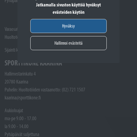
Pyhäpäivät suljettuna
Jatkamalla sivuston käyttöä hyväksyt
evästeiden käytön
Hyväksy
Varaosat: (02) 721 1407
Huoltotöiden vastaanotto: 02 7211405
Hallinnoi evästeitä
Sijainti kartalla
SPORTTIKONE KAARINA
Hallimestarinkatu 4
20780 Kaarina
Puhelin: Huoltotöiden vastaanotto: (02) 721 1507
kaarina@sporttikone.fi
Aukioloajat
ma-pe 9.00 - 17.00
la 9.00 - 14.00
Pyhäpäivät suljettuna