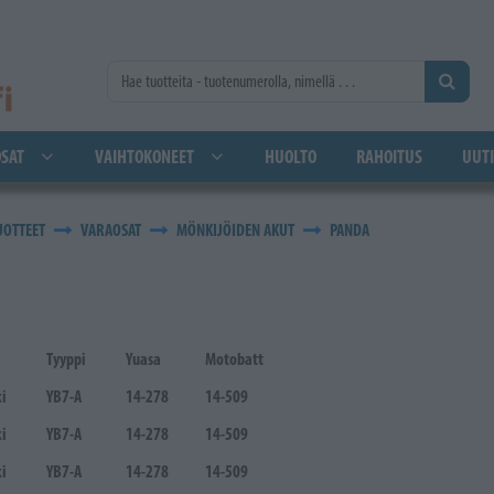
SAT
VAIHTOKONEET
HUOLTO
RAHOITUS
UUTI
UOTTEET
VARAOSAT
MÖNKIJÖIDEN AKUT
PANDA
Tyyppi
Yuasa
Motobatt
i
YB7-A
14-278
14-509
i
YB7-A
14-278
14-509
i
YB7-A
14-278
14-509