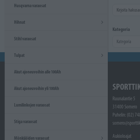
Husqvarna varaosat
Kirjoita hakusa
Hihnat
Kategoria
Stihl varaosat
Tulpat
Akut ajoneuvoihin alle 100Ah
SPORTTI
Akut ajoneuvoihin yli 100Ah
Ruunalantie 5
Lumilinkojen varaosat
31400 Somero
Puhelin: (02) 7
Stiga varaosat
somero@sporttik
Aukioloajat
Mönkijöiden varaosat