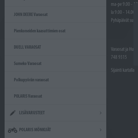
ma-pe 9.00 - 17
la 9.00 - 14.00
JOHN DEERE Varaosat
Pyhäpäivät sulje
Pienkoneiden kaasuttimien osat
DUELL VARAOSAT
Varaosat ja Huol
748 9315
Sumeko Varaosat
Sijainti kartalla
Polkupyörän varaosat
POLARIS Varaosat
LISÄVARUSTEET
POLARIS MÖNKIJÄT