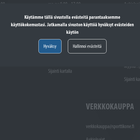
.00
ma-pe 9.00 - 17.00
Aukioloaj
la 9.00 - 14.00
ma-pe 9.
Käytämme tällä sivustolla evästeitä parantaaksemme
ttuna
Pyhäpäivät suljettuna
la 9.00 -
käyttökokemustasi. Jatkamalla sivuston käyttöä hyväksyt evästeiden
Pyhäpäivä
käytön
Hyväksy
Hallinnoi evästeitä
totöiden vastaanotto: (02)
Varaosat: (02) 721 1407
Huoltotöiden vastaanotto: 02 7211405
Varaosat:
Myynti : 
Sijainti kartalla
Sijainti ka
VERKKOKAUPPA
verkkokauppa@sporttikone.fi
Aukioloajat