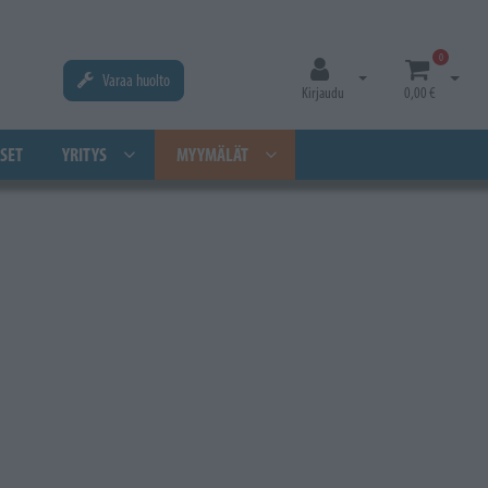
0
Varaa huolto
Avaa kirjautuminen
Avaa os
Kirjaudu
0,00 €
SET
YRITYS
MYYMÄLÄT