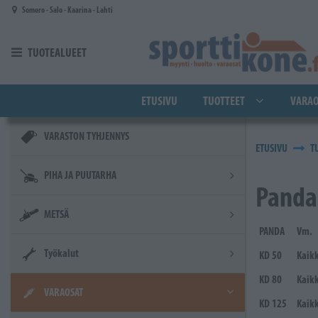
Siirry pääsisältöön
Somero - Salo - Kaarina - Lahti
TUOTEALUEET
ETUSIVU
TUOTTEET
VARAO
VARASTON TYHJENNYS
ETUSIVU
T
PIHA JA PUUTARHA
Panda
METSÄ
PANDA
Vm.
Työkalut
KD 50
Kaikk
KD 80
Kaikk
VARAOSAT
KD 125
Kaikk