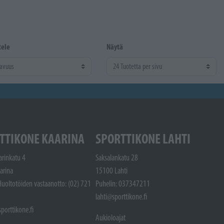
tele
Näytä
TTIKONE KAARINA
SPORTTIKONE LAHTI
arinkatu 4
Saksalankatu 28
arina
15100 Lahti
Huoltotöiden vastaanotto: (02) 721
Puhelin: 037347211
lahti@sporttikone.fi
porttikone.fi
Aukioloajat