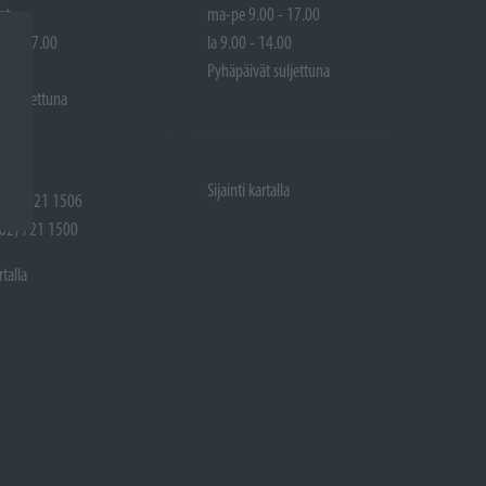
at
ma-pe 9.00 - 17.00
00 - 17.00
la 9.00 - 14.00
 14.00
Pyhäpäivät suljettuna
t suljettuna
Sijainti kartalla
 (02) 721 1506
(02) 721 1500
rtalla