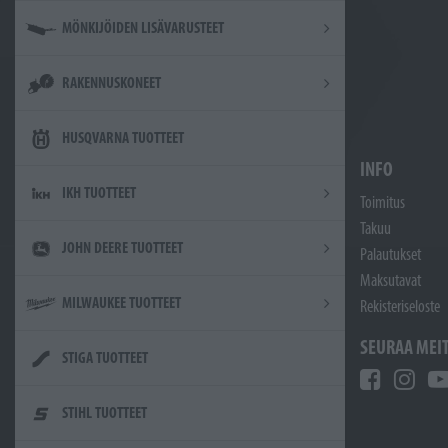
MÖNKIJÖIDEN LISÄVARUSTEET
RAKENNUSKONEET
HUSQVARNA TUOTTEET
INFO
IKH TUOTTEET
Toimitus
Takuu
JOHN DEERE TUOTTEET
Palautukset
Maksutavat
MILWAUKEE TUOTTEET
Rekisteriseloste
SEURAA MEI
STIGA TUOTTEET
STIHL TUOTTEET