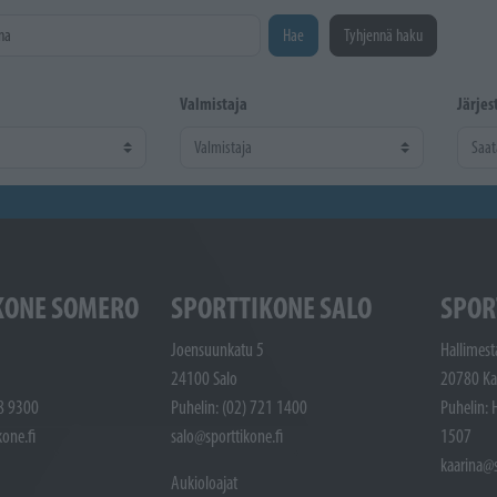
na
Hae
Tyhjennä haku
Valmistaja
Järjes
KONE SOMERO
SPORTTIKONE SALO
SPOR
Joensuunkatu 5
Hallimest
24100 Salo
20780 Ka
48 9300
Puhelin: (02) 721 1400
Puhelin: 
one.fi
salo@sporttikone.fi
1507
kaarina@s
Aukioloajat