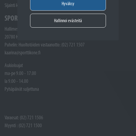
Hyväksy
Sijainti kartalla
SPORTTIKONE KAARINA
Hallinnoi evästeitä
Hallimestarinkatu 4
20780 Kaarina
Puhelin: Huoltotöiden vastaanotto: (02) 721 1507
kaarina@sporttikone.fi
Aukioloajat
ma-pe 9.00 - 17.00
la 9.00 - 14.00
Pyhäpäivät suljettuna
Varaosat: (02) 721 1506
Myynti : (02) 721 1500