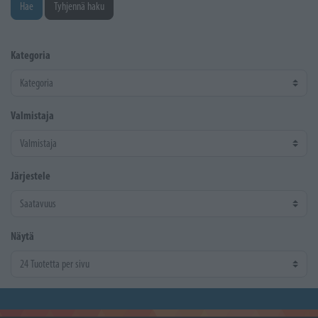
Hae
Tyhjennä haku
Kategoria
Valmistaja
Järjestele
Näytä