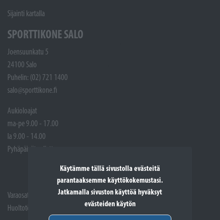
Sijainti kartalla
SPORTTIKONE SALO
Joensuunkatu 5
24100 Salo
Puhelin: (02) 721 1400
salo@sporttikone.fi
Aukioloajat
ma-pe 9.00 - 17.00
la 9.00 - 14.00
Pyhäpäivät suljettuna
Käytämme tällä sivustolla evästeitä
parantaaksemme käyttökokemustasi.
Jatkamalla sivuston käyttöä hyväksyt
Varaosat: (02) 721 1407
evästeiden käytön
Huoltotöiden vastaanotto: 02 7211405