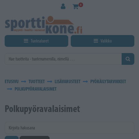
Siirry pääsisältöön
0
Tuotealueet
Valikko
ETUSIVU
TUOTTEET
LISÄVARUSTEET
PYÖRÄILYTARVIKKEET
POLKUPYÖRAVALAISIMET
Polkupyöravalaisimet
Kirjoita hakusana