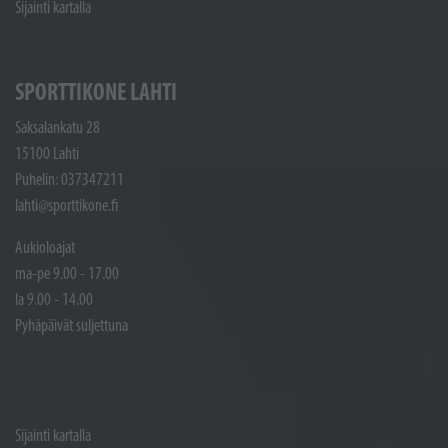
Sijainti kartalla
SPORTTIKONE LAHTI
Saksalankatu 28
15100 Lahti
Puhelin: 037347211
lahti@sporttikone.fi
Aukioloajat
ma-pe 9.00 - 17.00
la 9.00 - 14.00
Pyhäpäivät suljettuna
Sijainti kartalla