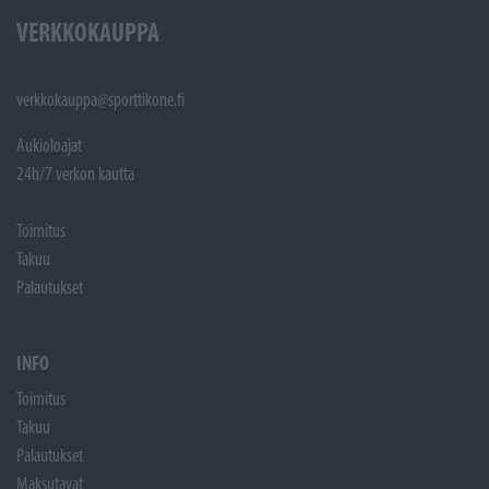
VERKKOKAUPPA
verkkokauppa@sporttikone.fi
Aukioloajat
24h/7 verkon kautta
Toimitus
Takuu
Palautukset
INFO
Toimitus
Takuu
Palautukset
Maksutavat