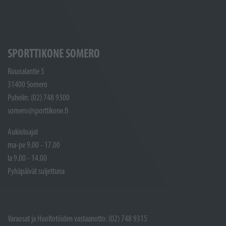
SPORTTIKONE SOMERO
Ruunalantie 5
31400 Somero
Puhelin: (02) 748 9300
somero@sporttikone.fi
Aukioloajat
ma-pe 9.00 - 17.00
la 9.00 - 14.00
Pyhäpäivät suljettuna
Varaosat ja Huoltotöiden vastaanotto: (02) 748 9315