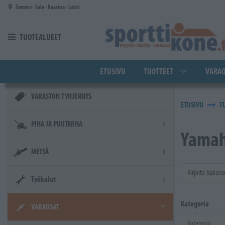
Siirry pääsisältöön
Somero - Salo - Kaarina - Lahti
TUOTEALUEET
ETUSIVU
TUOTTEET
VARAO
VARASTON TYHJENNYS
ETUSIVU
T
PIHA JA PUUTARHA
Yama
METSÄ
Kirjoita hakusa
Työkalut
Kategoria
VARAOSAT