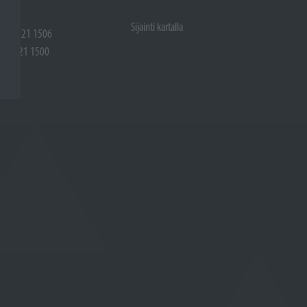
Sijainti kartalla
 (02) 721 1506
(02) 721 1500
rtalla