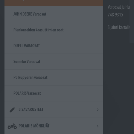
Varaosat ja Huol
JOHN DEERE Varaosat
748 9315
Sijainti kartalla
Pienkoneiden kaasuttimien osat
DUELL VARAOSAT
Sumeko Varaosat
Polkupyörän varaosat
POLARIS Varaosat
LISÄVARUSTEET
POLARIS MÖNKIJÄT