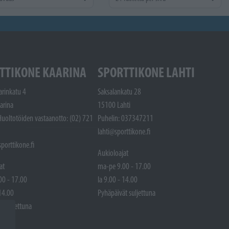
TTIKONE KAARINA
SPORTTIKONE LAHTI
arinkatu 4
Saksalankatu 28
arina
15100 Lahti
Huoltotöiden vastaanotto: (02) 721
Puhelin: 037347211
lahti@sporttikone.fi
porttikone.fi
Aukioloajat
at
ma-pe 9.00 - 17.00
00 - 17.00
la 9.00 - 14.00
 14.00
Pyhäpäivät suljettuna
t suljettuna