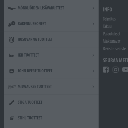
MÖNKIJÖIDEN LISÄVARUSTEET
INFO
Toimitus
RAKENNUSKONEET
Takuu
Palautukset
HUSQVARNA TUOTTEET
Maksutavat
Rekisteriseloste
IKH TUOTTEET
SEURAA MEI
JOHN DEERE TUOTTEET
MILWAUKEE TUOTTEET
STIGA TUOTTEET
STIHL TUOTTEET