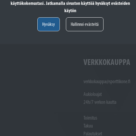
käyttökokemustasi. Jatkamalla sivuston käyttöä hyväksyt evästeiden
totöiden vastaanotto: (02)
Varaosat: (02) 721 1407
käytön
Huoltotöiden vastaanotto: 02 7211405
Varaosat:
Myynti : 
Hyväksy
Hallinnoi evästeitä
Sijainti kartalla
Sijainti ka
VERKKOKAUPPA
verkkokauppa@sporttikone.fi
Aukioloajat
24h/7 verkon kautta
Toimitus
Takuu
Palautukset