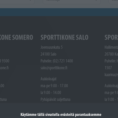
KONE SOMERO
SPORTTIKONE SALO
SPOR
Joensuunkatu 5
Hallimest
24100 Salo
20780 Ka
48 9300
Puhelin: (02) 721 1400
Puhelin: 
one.fi
salo@sporttikone.fi
1507
kaarina@s
Aukioloajat
.00
ma-pe 9.00 - 17.00
Aukioloaj
la 9.00 - 14.00
ma-pe 9.
ttuna
Pyhäpäivät suljettuna
la 9.00 -
Pyhäpäivä
Käytämme tällä sivustolla evästeitä parantaaksemme