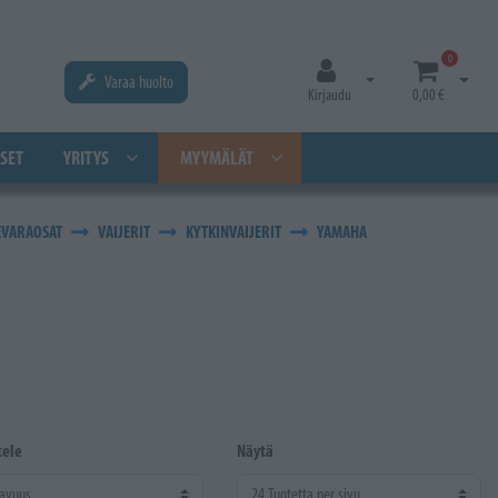
0
Varaa huolto
Avaa kirjautuminen
Avaa os
Kirjaudu
0,00 €
SET
YRITYS
MYYMÄLÄT
EVARAOSAT
VAIJERIT
KYTKINVAIJERIT
YAMAHA
tele
Näytä