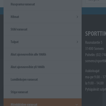
Husqvarna varaosat
Hihnat
Stihl varaosat
SPORTTI
Tulpat
Ruunalantie 5
31400 Somero
Akut ajoneuvoihin alle 100Ah
Puhelin: (02) 7
somero@sporttik
Akut ajoneuvoihin yli 100Ah
Aukioloajat
ma-pe 9.00 - 17
Lumilinkojen varaosat
la 9.00 - 14.00
Pyhäpäivät sulje
Stiga varaosat
Mönkijöiden varaosat