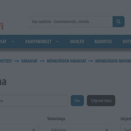
SAT
VAIHTOKONEET
HUOLTO
RAHOITUS
UUTI
UOTTEET
VARAOSAT
MÖNKIJÖIDEN VARAOSAT
MÖNKIJÖIDEN TARVIK
ha
na
Hae
Tyhjennä haku
Valmistaja
Järjes