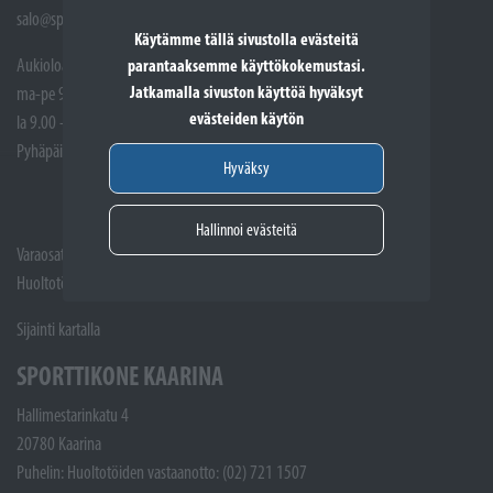
salo@sporttikone.fi
Käytämme tällä sivustolla evästeitä
Aukioloajat
parantaaksemme käyttökokemustasi.
Jatkamalla sivuston käyttöä hyväksyt
ma-pe 9.00 - 17.00
evästeiden käytön
la 9.00 - 14.00
Pyhäpäivät suljettuna
Hyväksy
Hallinnoi evästeitä
Varaosat: (02) 721 1407
Huoltotöiden vastaanotto: 02 7211405
Sijainti kartalla
SPORTTIKONE KAARINA
Hallimestarinkatu 4
20780 Kaarina
Puhelin: Huoltotöiden vastaanotto: (02) 721 1507