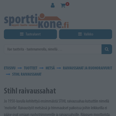
Siirry pääsisältöön
0
Tuotealueet
Valikko
ETUSIVU
TUOTTEET
METSÄ
RAIVAUSSAHAT JA RUOHORAIVURIT
STIHL RAIVAUSSAHAT
Stihl raivaussahat
Jo 1950-luvulla kehitettyä ensimmäistä STIHL raivaussahaa kutsuttiin nimellä
'motorlie'. Raivaustyöt metsässä ja trimmaukset paikoissa joihin leikkurilla ei
pääse ovat omiaan ruohotrimmereille ja raivaussahoille. Riippuen moottorista,