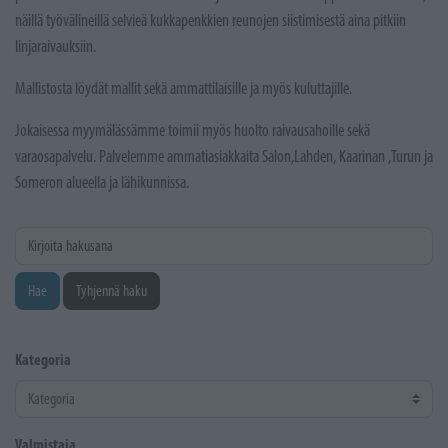
näillä työvälineillä selvieä kukkapenkkien reunojen siistimisestä aina pitkiin
linjaraivauksiin.
Mallistosta löydät mallit sekä ammattilaisille ja myös kuluttajille.
Jokaisessa myymälässämme toimii myös huolto raivausahoille sekä
varaosapalvelu. Palvelemme ammatiasiakkaita Salon,Lahden, Kaarinan ,Turun ja
Someron alueella ja lähikunnissa.
Kirjoita hakusana
Hae
Tyhjennä haku
Kategoria
Valmistaja