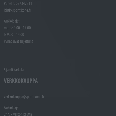
Puhelin: 037347211
lahti@sporttikone.fi
Aukioloajat
ma-pe 9.00 - 17.00
la 9.00 - 14.00
Pyhäpäivät suljettuna
Sijainti kartalla
VERKKOKAUPPA
verkkokauppa@sporttikone.fi
Aukioloajat
24h/7 verkon kautta