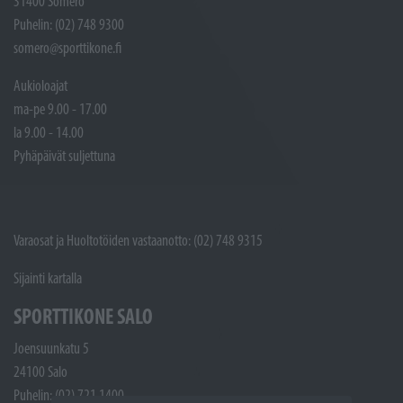
31400 Somero
Puhelin: (02) 748 9300
somero@sporttikone.fi
Aukioloajat
ma-pe 9.00 - 17.00
la 9.00 - 14.00
Pyhäpäivät suljettuna
Varaosat ja Huoltotöiden vastaanotto: (02) 748 9315
Sijainti kartalla
SPORTTIKONE SALO
Joensuunkatu 5
24100 Salo
Puhelin: (02) 721 1400