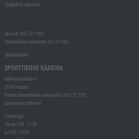
Pyhäpäivät suljettuna
Varaosat: (02) 721 1407
Huoltotöiden vastaanotto: 02 7211405
Sijainti kartalla
SPORTTIKONE KAARINA
Hallimestarinkatu 4
20780 Kaarina
Puhelin: Huoltotöiden vastaanotto: (02) 721 1507
kaarina@sporttikone.fi
Aukioloajat
ma-pe 9.00 - 17.00
la 9.00 - 14.00