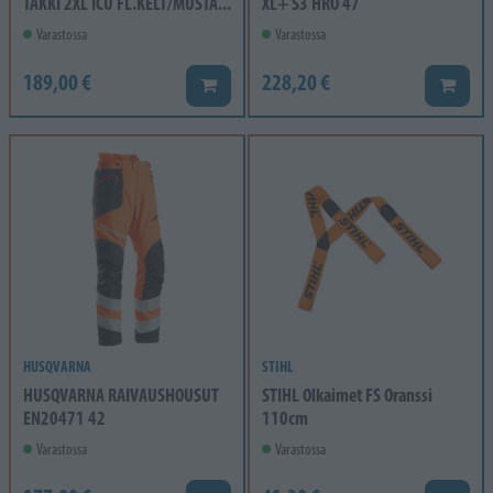
TAKKI 2XL ICU FL.KELT/MUSTA...
XL+ S3 HRO 47
Varastossa
Varastossa
189,00 €
228,20 €
Lisää koriin
Lisää k
HUSQVARNA
STIHL
HUSQVARNA RAIVAUSHOUSUT
STIHL Olkaimet FS Oranssi
EN20471 42
110cm
Varastossa
Varastossa