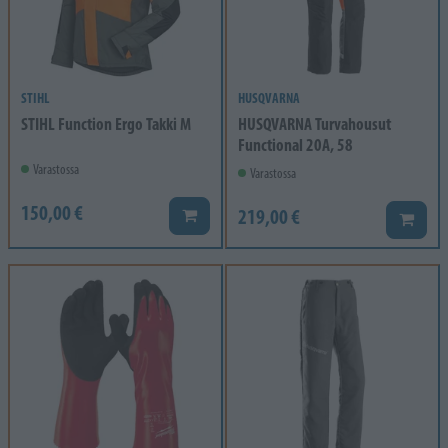
STIHL
HUSQVARNA
STIHL Function Ergo Takki M
HUSQVARNA Turvahousut
Functional 20A, 58
Varastossa
Varastossa
150,00 €
219,00 €
Lisää koriin
Lisää k