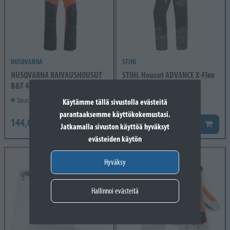
HUSQVARNA
STIHL
HUSQVARNA RAIVAUSHOUSUT
STIHL Housut ADVANCE X-Flex
B&T 42
SZ L dAcl1
Varastossa
Varastossa
Käytämme tällä sivustolla evästeitä
parantaaksemme käyttökokemustasi.
144,00 €
506,50 €
Lisää koriin
Lisää k
Jatkamalla sivuston käyttöä hyväksyt
evästeiden käytön
Hyväksy
Hallinnoi evästeitä