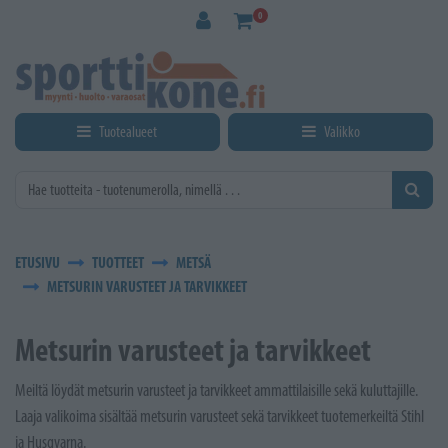
Siirry pääsisältöön
0
Tuotealueet
Valikko
ETUSIVU
TUOTTEET
METSÄ
METSURIN VARUSTEET JA TARVIKKEET
Metsurin varusteet ja tarvikkeet
Meiltä löydät metsurin varusteet ja tarvikkeet ammattilaisille sekä kuluttajille.
Laaja valikoima sisältää metsurin varusteet sekä tarvikkeet tuotemerkeiltä Stihl
ja Husqvarna.