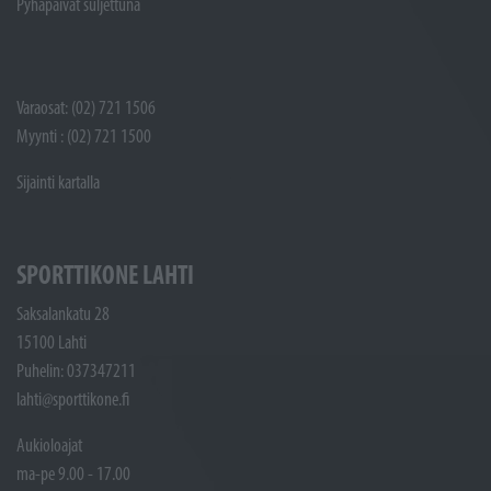
Pyhäpäivät suljettuna
Varaosat: (02) 721 1506
Myynti : (02) 721 1500
Sijainti kartalla
SPORTTIKONE LAHTI
Saksalankatu 28
15100 Lahti
Puhelin: 037347211
lahti@sporttikone.fi
Aukioloajat
ma-pe 9.00 - 17.00