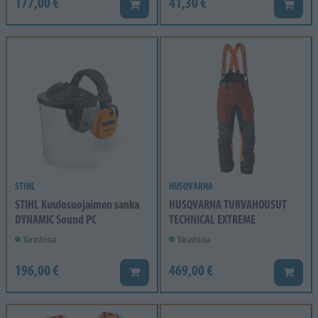
177,00 €
41,30 €
Lisää koriin
Lisää k
STIHL
HUSQVARNA
STIHL Kuulosuojaimen sanka
HUSQVARNA TURVAHOUSUT
DYNAMIC Sound PC
TECHNICAL EXTREME
Varastossa
Varastossa
196,00 €
469,00 €
Lisää koriin
Lisää k