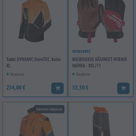
MILWAUKEE
Takki DYNAMIC DuroTEC, koko
MILWAUKEE KÄSINEET HYBRID
XL
NAHKA - XXL/11
Varastossa
Varastossa
234,00 €
33,50 €
Lisää koriin
Lisää k
Varaston tyhjennys