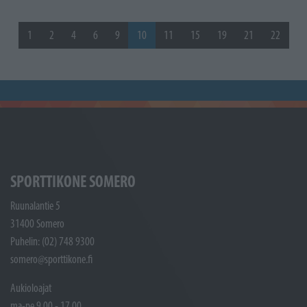
1
2
4
6
9
10
11
15
19
21
22
SPORTTIKONE SOMERO
Ruunalantie 5
31400 Somero
Puhelin: (02) 748 9300
somero@sporttikone.fi
Aukioloajat
ma-pe 9.00 - 17.00