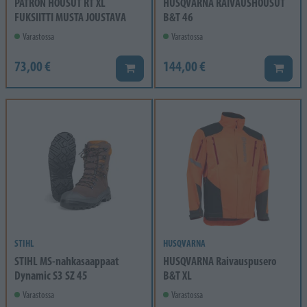
PATRON HOUSUT RT XL
HUSQVARNA RAIVAUSHOUSUT
FUKSIITTI MUSTA JOUSTAVA
B&T 46
Varastossa
Varastossa
73,00 €
144,00 €
Lisää koriin
Lisää k
STIHL
HUSQVARNA
STIHL MS-nahkasaappaat
HUSQVARNA Raivauspusero
Dynamic S3 SZ 45
B&T XL
Varastossa
Varastossa