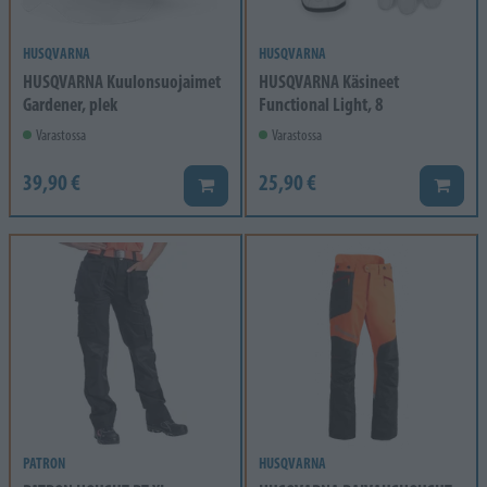
HUSQVARNA
HUSQVARNA
HUSQVARNA Kuulonsuojaimet
HUSQVARNA Käsineet
Gardener, plek
Functional Light, 8
Varastossa
Varastossa
39,90 €
25,90 €
Lisää koriin
Lisää k
PATRON
HUSQVARNA