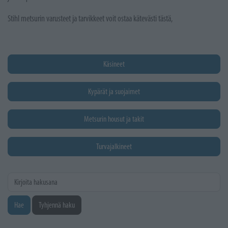
Stihl metsurin varusteet ja tarvikkeet voit ostaa kätevästi tästä,
Käsineet
Kypärät ja suojaimet
Metsurin housut ja takit
Turvajalkineet
Kirjoita hakusana
Hae
Tyhjennä haku