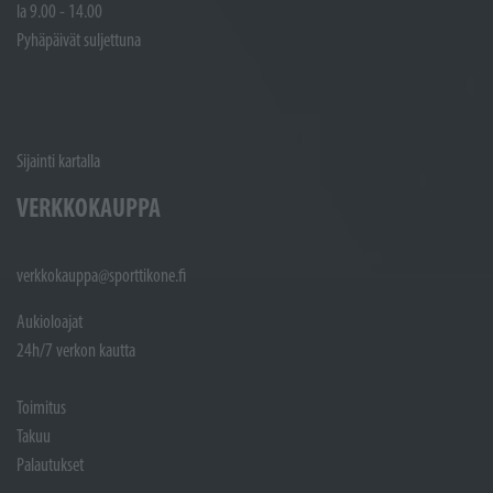
la 9.00 - 14.00
Pyhäpäivät suljettuna
Sijainti kartalla
VERKKOKAUPPA
verkkokauppa@sporttikone.fi
Aukioloajat
24h/7 verkon kautta
Toimitus
Takuu
Palautukset