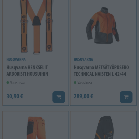
HUSQVARNA
HUSQVARNA
Husqvarna HENKSELIT
Husqvarna METSÄTYÖPUSERO
ARBORISTI HOUSUIHIN
TECHNICAL NAISTEN L 42/44
Varastossa
Varastossa
30,90 €
289,00 €
Lisää koriin
Lisää k