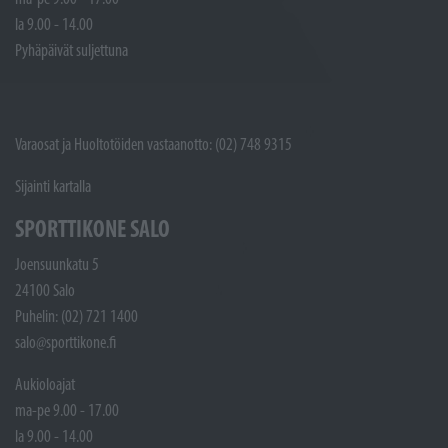
la 9.00 - 14.00
Pyhäpäivät suljettuna
Varaosat ja Huoltotöiden vastaanotto: (02) 748 9315
Sijainti kartalla
SPORTTIKONE SALO
Joensuunkatu 5
24100 Salo
Puhelin: (02) 721 1400
salo@sporttikone.fi
Aukioloajat
ma-pe 9.00 - 17.00
la 9.00 - 14.00