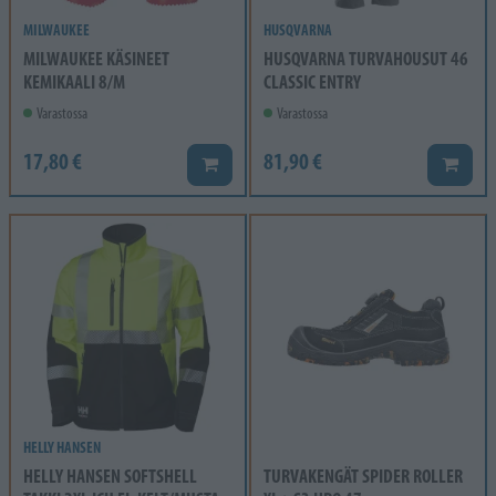
MILWAUKEE
HUSQVARNA
MILWAUKEE KÄSINEET
HUSQVARNA TURVAHOUSUT 46
KEMIKAALI 8/M
CLASSIC ENTRY
Varastossa
Varastossa
17,80 €
81,90 €
Lisää koriin
Lisää k
HELLY HANSEN
HELLY HANSEN SOFTSHELL
TURVAKENGÄT SPIDER ROLLER