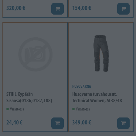
320,00 €
154,00 €
Lisää koriin
Lisää k
HUSQVARNA
STIHL Kypärän
Husqvarna turvahousut,
Sisäosa(0186,0187,188)
Technical Women, M 38/48
Varastossa
Varastossa
24,40 €
349,00 €
Lisää koriin
Lisää k