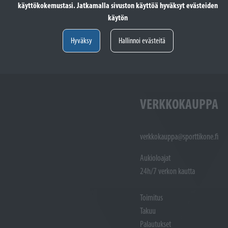
käyttökokemustasi. Jatkamalla sivuston käyttöä hyväksyt evästeiden
totöiden vastaanotto: (02)
Varaosat: (02) 721 1407
käytön
Huoltotöiden vastaanotto: 02 7211405
Varaosat:
Myynti : 
Hyväksy
Hallinnoi evästeitä
Sijainti kartalla
Sijainti ka
VERKKOKAUPPA
verkkokauppa@sporttikone.fi
Aukioloajat
24h/7 verkon kautta
Toimitus
Takuu
Palautukset