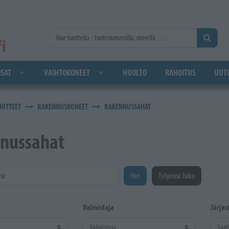
SAT
VAIHTOKONEET
HUOLTO
RAHOITUS
UUTI
UOTTEET
RAKENNUSKONEET
RAKENNUSSAHAT
nussahat
na
Hae
Tyhjennä haku
Valmistaja
Järjes