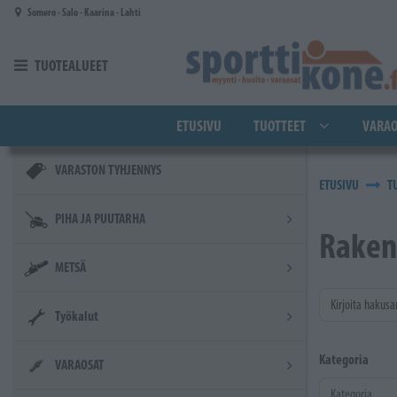
Siirry pääsisältöön
Somero - Salo - Kaarina - Lahti
TUOTEALUEET
ETUSIVU
TUOTTEET
VARAO
VARASTON TYHJENNYS
ETUSIVU
T
PIHA JA PUUTARHA
Raken
METSÄ
Kirjoita hakusa
Työkalut
Kategoria
VARAOSAT