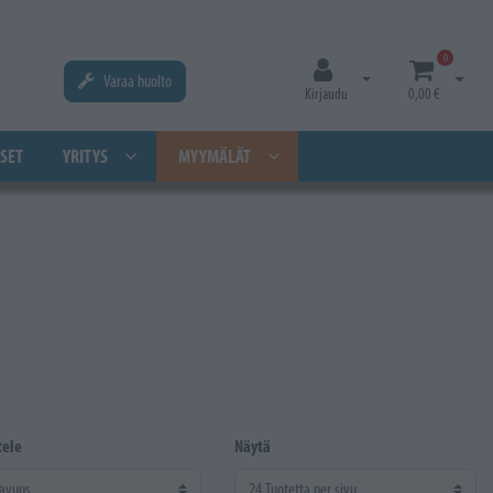
0
Varaa huolto
Avaa kirjautuminen
Avaa os
Kirjaudu
0,00 €
SET
YRITYS
MYYMÄLÄT
tele
Näytä