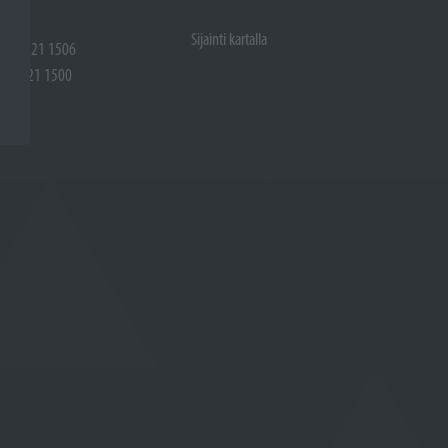
Sijainti kartalla
 (02) 721 1506
(02) 721 1500
rtalla