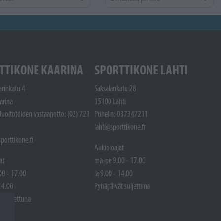
TTIKONE KAARINA
SPORTTIKONE LAHTI
arinkatu 4
Saksalankatu 28
arina
15100 Lahti
Huoltotöiden vastaanotto: (02) 721
Puhelin: 037347211
lahti@sporttikone.fi
porttikone.fi
Aukioloajat
at
ma-pe 9.00 - 17.00
00 - 17.00
la 9.00 - 14.00
 14.00
Pyhäpäivät suljettuna
t suljettuna