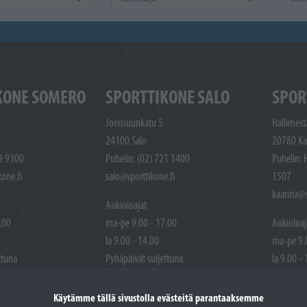
KONE SOMERO
SPORTTIKONE SALO
SPOR
Joensuunkatu 5
Hallimest
24100 Salo
20780 Ka
48 9300
Puhelin: (02) 721 1400
Puhelin: 
one.fi
salo@sporttikone.fi
1507
kaarina@s
Aukioloajat
.00
ma-pe 9.00 - 17.00
Aukioloaj
la 9.00 - 14.00
ma-pe 9.
ttuna
Pyhäpäivät suljettuna
la 9.00 -
Pyhäpäivä
Käytämme tällä sivustolla evästeitä parantaaksemme