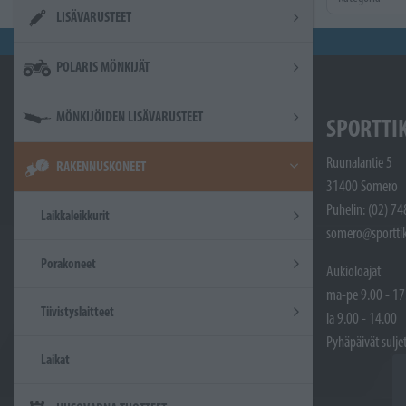
LISÄVARUSTEET
POLARIS MÖNKIJÄT
MÖNKIJÖIDEN LISÄVARUSTEET
SPORTTI
Ruunalantie 5
RAKENNUSKONEET
31400 Somero
Puhelin: (02) 7
Laikkaleikkurit
somero@sporttik
Porakoneet
Aukioloajat
ma-pe 9.00 - 17
Tiivistyslaitteet
la 9.00 - 14.00
Pyhäpäivät sulje
Laikat