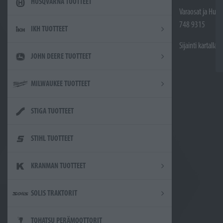
HUSQVARNA TUOTTEET
Varaosat ja Huol
748 9315
IKH TUOTTEET
Sijainti kartalla
JOHN DEERE TUOTTEET
MILWAUKEE TUOTTEET
STIGA TUOTTEET
STIHL TUOTTEET
KRANMAN TUOTTEET
SOLIS TRAKTORIT
TOHATSU PERÄMOOTTORIT