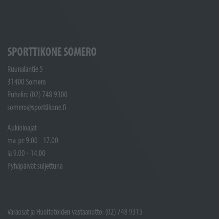
SPORTTIKONE SOMERO
Ruunalantie 5
31400 Somero
Puhelin: (02) 748 9300
somero@sporttikone.fi
Aukioloajat
ma-pe 9.00 - 17.00
la 9.00 - 14.00
Pyhäpäivät suljettuna
Varaosat ja Huoltotöiden vastaanotto: (02) 748 9315