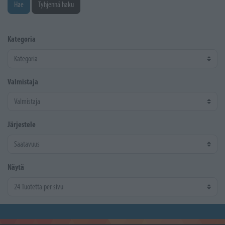
Hae
Tyhjennä haku
Kategoria
Valmistaja
Järjestele
Näytä