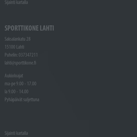
Sijainti kartalla
SPORTTIKONE LAHTI
Saksalankatu 28
15100 Lahti
Puhelin: 037347211
lahti@sporttikone.fi
Aukioloajat
ma-pe 9.00 - 17.00
la 9.00 - 14.00
Pyhäpäivät suljettuna
Sijainti kartalla