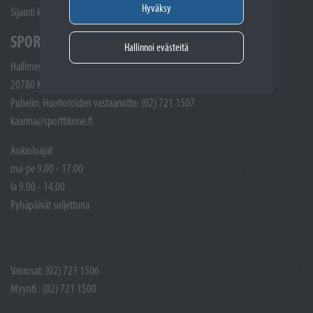
Hyväksy
Sijainti kartalla
SPORTTIKONE KAARINA
Hallinnoi evästeitä
Hallimestarinkatu 4
20780 Kaarina
Puhelin: Huoltotöiden vastaanotto: (02) 721 1507
kaarina@sporttikone.fi
Aukioloajat
ma-pe 9.00 - 17.00
la 9.00 - 14.00
Pyhäpäivät suljettuna
Varaosat: (02) 721 1506
Myynti : (02) 721 1500