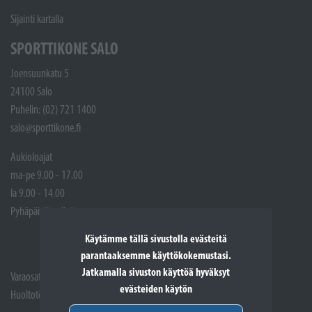
Sijainti kartalla
SPORTTIKONE SALO
Joensuunkatu 5
24100 Salo
Puhelin: (02) 721 1400
salo@sporttikone.fi
Aukioloajat
ma-pe 9.00 - 17.00
la 9.00 - 14.00
Pyhäpäivät suljettuna
Käytämme tällä sivustolla evästeitä
parantaaksemme käyttökokemustasi.
Jatkamalla sivuston käyttöä hyväksyt
Varaosat: (02) 721 1407
evästeiden käytön
Huoltotöiden vastaanotto: 02 7211405