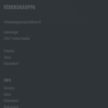
VERKKOKAUPPA
verkkokauppa@sporttikone.fi
Aukioloajat
24h/7 verkon kautta
Toimitus
Takuu
Palautukset
INFO
Toimitus
Takuu
Palautukset
Maksutavat