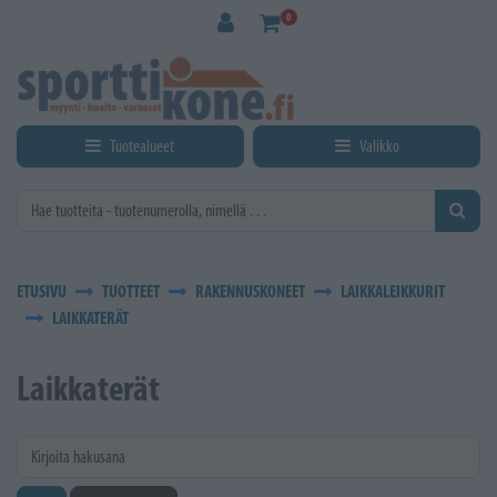
Siirry pääsisältöön
0
Tuotealueet
Valikko
ETUSIVU
TUOTTEET
RAKENNUSKONEET
LAIKKALEIKKURIT
LAIKKATERÄT
Laikkaterät
Kirjoita hakusana