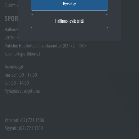
Hyväksy
Sijainti kartalla
SPORTTIKONE KAARINA
Hallinnoi evästeitä
Hallimestarinkatu 4
20780 Kaarina
Puhelin: Huoltotöiden vastaanotto: (02) 721 1507
kaarina@sporttikone.fi
Aukioloajat
ma-pe 9.00 - 17.00
la 9.00 - 14.00
Pyhäpäivät suljettuna
Varaosat: (02) 721 1506
Myynti : (02) 721 1500