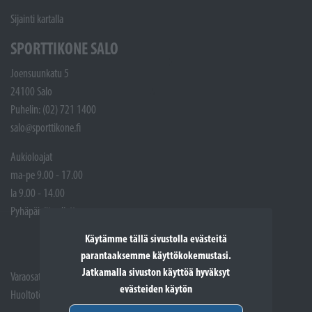
Sijainti kartalla
SPORTTIKONE SALO
Joensuunkatu 5
24100 Salo
Puhelin: (02) 721 1400
salo@sporttikone.fi
Aukioloajat
ma-pe 9.00 - 17.00
la 9.00 - 14.00
Pyhäpäivät suljettuna
Käytämme tällä sivustolla evästeitä
parantaaksemme käyttökokemustasi.
Jatkamalla sivuston käyttöä hyväksyt
Varaosat: (02) 721 1407
evästeiden käytön
Huoltotöiden vastaanotto: 02 7211405