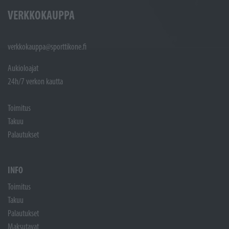
VERKKOKAUPPA
verkkokauppa@sporttikone.fi
Aukioloajat
24h/7 verkon kautta
Toimitus
Takuu
Palautukset
INFO
Toimitus
Takuu
Palautukset
Maksutavat