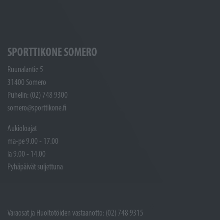
SPORTTIKONE SOMERO
Ruunalantie 5
31400 Somero
Puhelin: (02) 748 9300
somero@sporttikone.fi
Aukioloajat
ma-pe 9.00 - 17.00
la 9.00 - 14.00
Pyhäpäivät suljettuna
Varaosat ja Huoltotöiden vastaanotto: (02) 748 9315