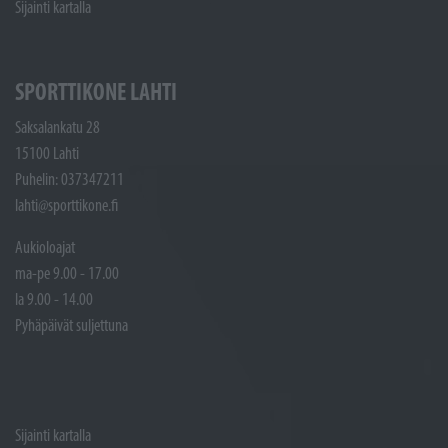
Sijainti kartalla
SPORTTIKONE LAHTI
Saksalankatu 28
15100 Lahti
Puhelin: 037347211
lahti@sporttikone.fi
Aukioloajat
ma-pe 9.00 - 17.00
la 9.00 - 14.00
Pyhäpäivät suljettuna
Sijainti kartalla