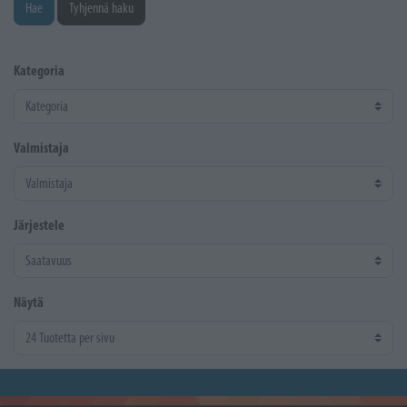
Hae
Tyhjennä haku
Kategoria
Valmistaja
Järjestele
Näytä