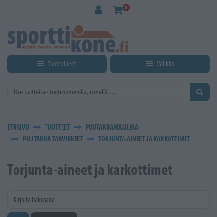
Siirry pääsisältöön
0
Tuotealueet
Valikko
ETUSIVU
TUOTTEET
PUUTARHAMAAILMA
PUUTARHA TARVIKKEET
TORJUNTA-AINEET JA KARKOTTIMET
Torjunta-aineet ja karkottimet
Kirjoita hakusana