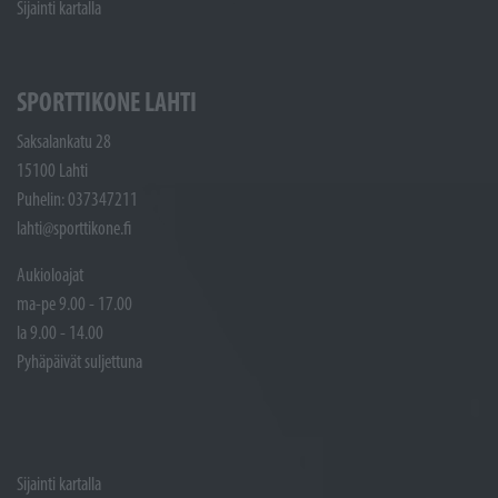
Sijainti kartalla
SPORTTIKONE LAHTI
Saksalankatu 28
15100 Lahti
Puhelin: 037347211
lahti@sporttikone.fi
Aukioloajat
ma-pe 9.00 - 17.00
la 9.00 - 14.00
Pyhäpäivät suljettuna
Sijainti kartalla