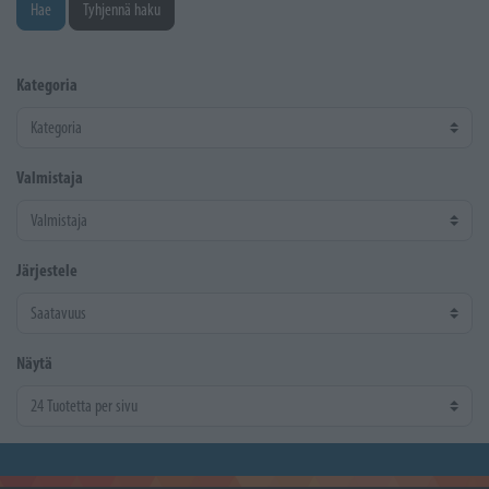
Hae
Tyhjennä haku
Kategoria
Valmistaja
Järjestele
Näytä