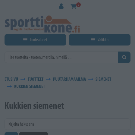
Siirry pääsisältöön
0
Tuotealueet
Valikko
ETUSIVU
TUOTTEET
PUUTARHAMAAILMA
SIEMENET
KUKKIEN SIEMENET
Kukkien siemenet
Kirjoita hakusana