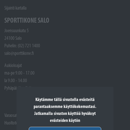
Sijainti kartalla
SPORTTIKONE SALO
Joensuunkatu 5
24100 Salo
Puhelin: (02) 721 1400
salo@sporttikone.fi
Aukioloajat
ma-pe 9.00 - 17.00
la 9.00 - 14.00
Pyhäpäivät suljettuna
Käytämme tällä sivustolla evästeitä
parantaaksemme käyttökokemustasi.
Jatkamalla sivuston käyttöä hyväksyt
Varaosat: (02) 721 1407
evästeiden käytön
Huoltotöiden vastaanotto: 02 7211405