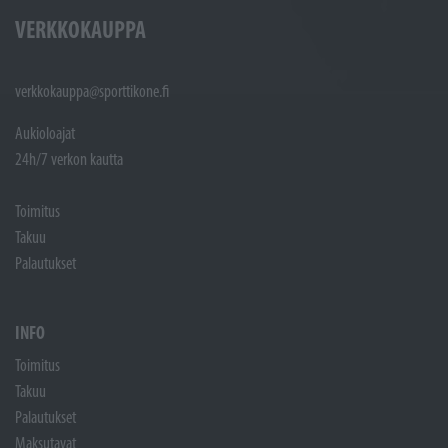
VERKKOKAUPPA
verkkokauppa@sporttikone.fi
Aukioloajat
24h/7 verkon kautta
Toimitus
Takuu
Palautukset
INFO
Toimitus
Takuu
Palautukset
Maksutavat