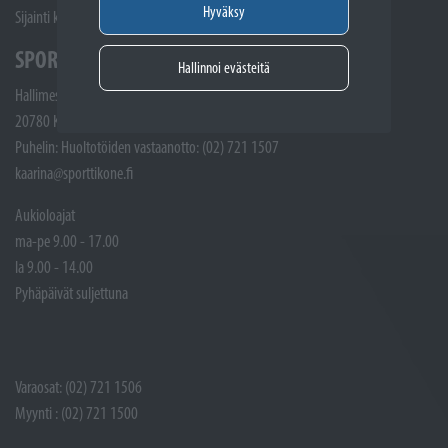
Hyväksy
Sijainti kartalla
SPORTTIKONE KAARINA
Hallinnoi evästeitä
Hallimestarinkatu 4
20780 Kaarina
Puhelin: Huoltotöiden vastaanotto: (02) 721 1507
kaarina@sporttikone.fi
Aukioloajat
ma-pe 9.00 - 17.00
la 9.00 - 14.00
Pyhäpäivät suljettuna
Varaosat: (02) 721 1506
Myynti : (02) 721 1500