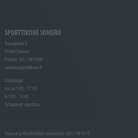
SPORTTIKONE SOMERO
Ruunalantie 5
31400 Somero
Puhelin: (02) 748 9300
somero@sporttikone.fi
Aukioloajat
ma-pe 9.00 - 17.00
la 9.00 - 14.00
Pyhäpäivät suljettuna
Varaosat ja Huoltotöiden vastaanotto: (02) 748 9315