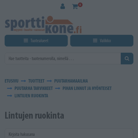
Siirry pääsisältöön
0
Tuotealueet
Valikko
ETUSIVU
TUOTTEET
PUUTARHAMAAILMA
PUUTARHA TARVIKKEET
PIHAN LINNUT JA HYÖNTEISET
LINTUJEN RUOKINTA
Lintujen ruokinta
Kirjoita hakusana