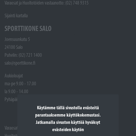
Varaosat ja Huoltotöiden vastaanotto: (02) 748 9315
Sijainti kartalla
SPORTTIKONE SALO
Joensuunkatu 5
24100 Salo
Puhelin: (02) 721 1400
salo@sporttikone.fi
Aukioloajat
ma-pe 9.00 - 17.00
la 9.00 - 14.00
Pyhäpäivät suljettuna
Käytämme tällä sivustolla evästeitä
parantaaksemme käyttökokemustasi.
Jatkamalla sivuston käyttöä hyväksyt
Varaosat: (02) 721 1407
evästeiden käytön
Huoltotöiden vastaanotto: 02 7211405