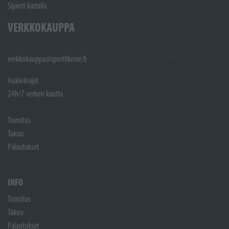
Sijainti kartalla
VERKKOKAUPPA
verkkokauppa@sporttikone.fi
Aukioloajat
24h/7 verkon kautta
Toimitus
Takuu
Palautukset
INFO
Toimitus
Takuu
Palautukset