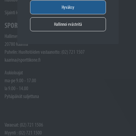
Hyväksy
Sijainti kartalla
SPORTTIKONE KAARINA
Hallinnoi evästeitä
Hallimestarinkatu 4
20780 Kaarina
Puhelin: Huoltotöiden vastaanotto: (02) 721 1507
kaarina@sporttikone.fi
Aukioloajat
ma-pe 9.00 - 17.00
la 9.00 - 14.00
Pyhäpäivät suljettuna
Varaosat: (02) 721 1506
Myynti : (02) 721 1500