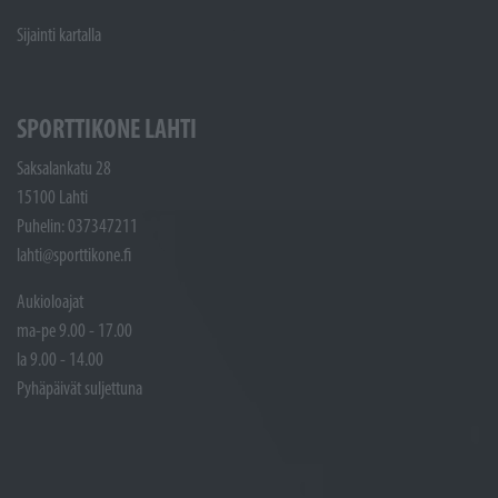
Sijainti kartalla
SPORTTIKONE LAHTI
Saksalankatu 28
15100 Lahti
Puhelin: 037347211
lahti@sporttikone.fi
Aukioloajat
ma-pe 9.00 - 17.00
la 9.00 - 14.00
Pyhäpäivät suljettuna