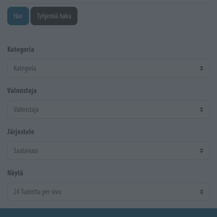
Hae
Tyhjennä haku
Kategoria
Valmistaja
Järjestele
Näytä