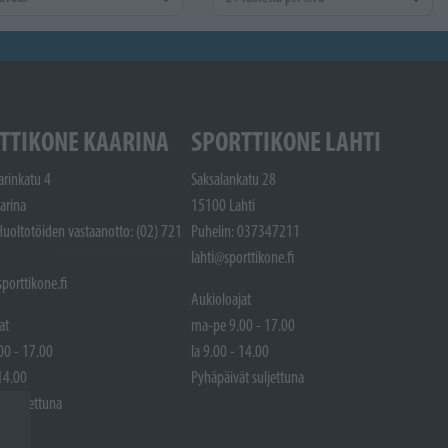
TTIKONE KAARINA
SPORTTIKONE LAHTI
arinkatu 4
Saksalankatu 28
arina
15100 Lahti
Huoltotöiden vastaanotto: (02) 721
Puhelin: 037347211
lahti@sporttikone.fi
porttikone.fi
Aukioloajat
at
ma-pe 9.00 - 17.00
00 - 17.00
la 9.00 - 14.00
 14.00
Pyhäpäivät suljettuna
t suljettuna