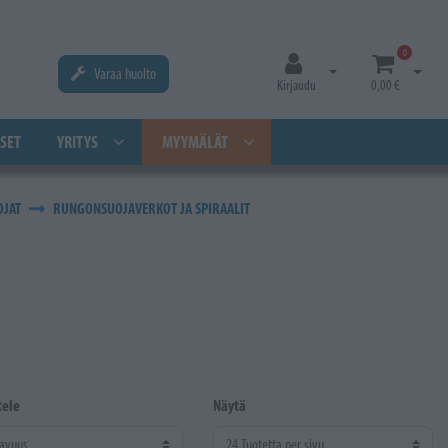
0
Varaa huolto
Avaa kirjautuminen
Avaa os
Kirjaudu
0,00 €
SET
YRITYS
MYYMÄLÄT
OJAT
RUNGONSUOJAVERKOT JA SPIRAALIT
tele
Näytä