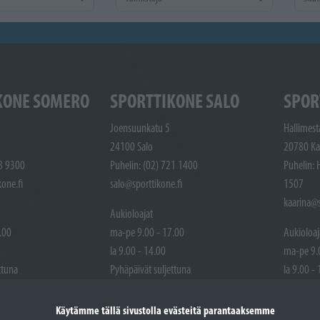
KONE SOMERO
SPORTTIKONE SALO
SPOR
Joensuunkatu 5
Hallimest
24100 Salo
20780 Ka
48 9300
Puhelin: (02) 721 1400
Puhelin: 
one.fi
salo@sporttikone.fi
1507
kaarina@s
Aukioloajat
.00
ma-pe 9.00 - 17.00
Aukioloaj
la 9.00 - 14.00
ma-pe 9.
ttuna
Pyhäpäivät suljettuna
la 9.00 -
Pyhäpäivä
Käytämme tällä sivustolla evästeitä parantaaksemme