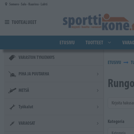
Siirry pääsisältöön
Somero - Salo - Kaarina - Lahti
TUOTEALUEET
ETUSIVU
TUOTTEET
VARAO
VARASTON TYHJENNYS
ETUSIVU
T
PIHA JA PUUTARHA
Rungon
METSÄ
Kirjoita hakusa
Työkalut
Kategoria
VARAOSAT