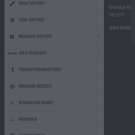
STIGA TUOTTEET
Varaosat ja Huol
748 9315
STIHL TUOTTEET
Sijainti kartalla
KRANMAN TUOTTEET
SOLIS TRAKTORIT
TOHATSU PERÄMOOTTORIT
KAWASAKI VESIJETIT
BENNINGTON VENEET
ROBOROCK