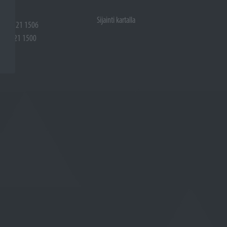
Sijainti kartalla
 (02) 721 1506
(02) 721 1500
rtalla