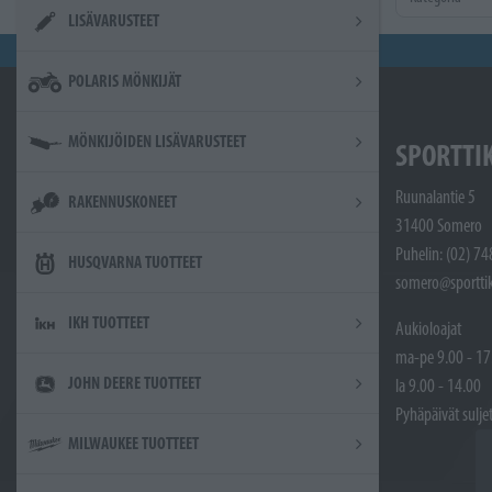
LISÄVARUSTEET
POLARIS MÖNKIJÄT
MÖNKIJÖIDEN LISÄVARUSTEET
SPORTTI
Ruunalantie 5
RAKENNUSKONEET
31400 Somero
Puhelin: (02) 7
HUSQVARNA TUOTTEET
somero@sporttik
IKH TUOTTEET
Aukioloajat
ma-pe 9.00 - 17
JOHN DEERE TUOTTEET
la 9.00 - 14.00
Pyhäpäivät sulje
MILWAUKEE TUOTTEET