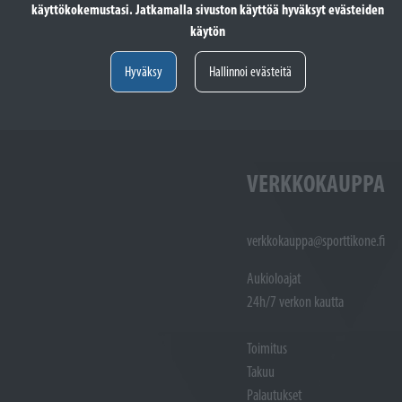
käyttökokemustasi. Jatkamalla sivuston käyttöä hyväksyt evästeiden
totöiden vastaanotto: (02)
Varaosat: (02) 721 1407
käytön
Huoltotöiden vastaanotto: 02 7211405
Varaosat:
Myynti : 
Hyväksy
Hallinnoi evästeitä
Sijainti kartalla
Sijainti ka
VERKKOKAUPPA
verkkokauppa@sporttikone.fi
Aukioloajat
24h/7 verkon kautta
Toimitus
Takuu
Palautukset