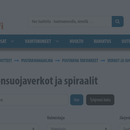
SAT
VAIHTOKONEET
HUOLTO
RAHOITUS
UUTI
UOTTEET
PUUTARHAMAAILMA
PUUTARHA TARVIKKEET
VERKOT JA SU
suojaverkot ja spiraalit
na
Hae
Tyhjennä haku
Valmistaja
Järjes