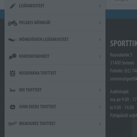
LISÄVARUSTEET
POLARIS MÖNKIJÄT
MÖNKIJÖIDEN LISÄVARUSTEET
SPORTTI
Ruunalantie 5
RAKENNUSKONEET
31400 Somero
Puhelin: (02) 7
HUSQVARNA TUOTTEET
somero@sporttik
IKH TUOTTEET
Aukioloajat
ma-pe 9.00 - 17
JOHN DEERE TUOTTEET
la 9.00 - 14.00
Pyhäpäivät sulje
MILWAUKEE TUOTTEET