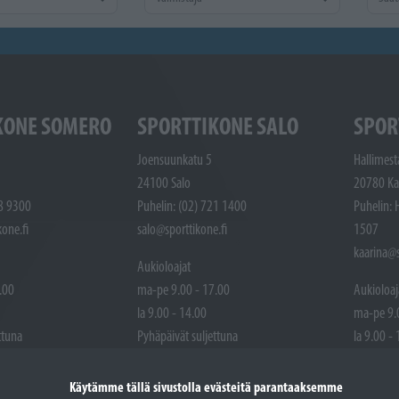
KONE SOMERO
SPORTTIKONE SALO
SPOR
Joensuunkatu 5
Hallimest
24100 Salo
20780 Ka
48 9300
Puhelin: (02) 721 1400
Puhelin: 
one.fi
salo@sporttikone.fi
1507
kaarina@s
Aukioloajat
.00
ma-pe 9.00 - 17.00
Aukioloaj
la 9.00 - 14.00
ma-pe 9.
ttuna
Pyhäpäivät suljettuna
la 9.00 -
Pyhäpäivä
Käytämme tällä sivustolla evästeitä parantaaksemme