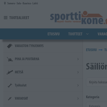
Siirry pääsisältöön
Somero - Salo - Kaarina - Lahti
TUOTEALUEET
ETUSIVU
TUOTTEET
VARAO
VARASTON TYHJENNYS
ETUSIVU
T
PIHA JA PUUTARHA
Säiliö
METSÄ
Kirjoita hakusa
Työkalut
Kategoria
VARAOSAT