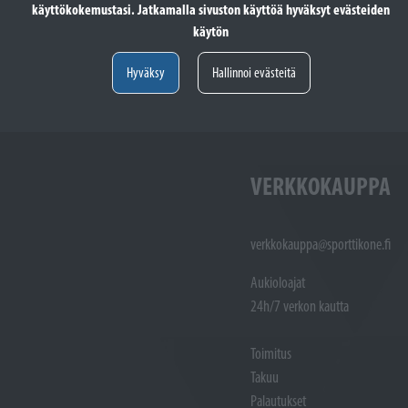
käyttökokemustasi. Jatkamalla sivuston käyttöä hyväksyt evästeiden
totöiden vastaanotto: (02)
Varaosat: (02) 721 1407
käytön
Huoltotöiden vastaanotto: 02 7211405
Varaosat:
Myynti : 
Hyväksy
Hallinnoi evästeitä
Sijainti kartalla
Sijainti ka
VERKKOKAUPPA
verkkokauppa@sporttikone.fi
Aukioloajat
24h/7 verkon kautta
Toimitus
Takuu
Palautukset