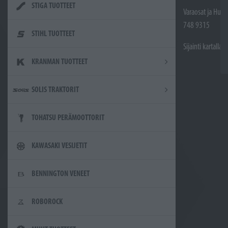
STIGA TUOTTEET
Varaosat ja Huol
748 9315
STIHL TUOTTEET
Sijainti kartalla
KRANMAN TUOTTEET
SOLIS TRAKTORIT
TOHATSU PERÄMOOTTORIT
KAWASAKI VESIJETIT
BENNINGTON VENEET
ROBOROCK