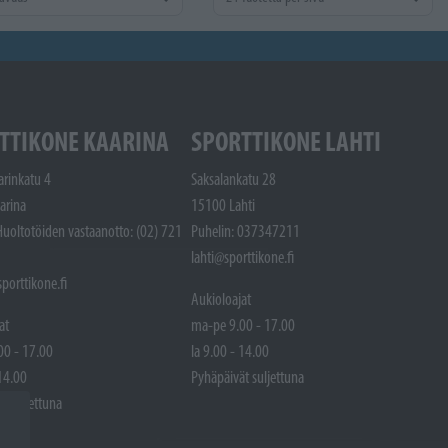
TTIKONE KAARINA
SPORTTIKONE LAHTI
arinkatu 4
Saksalankatu 28
arina
15100 Lahti
Huoltotöiden vastaanotto: (02) 721
Puhelin: 037347211
lahti@sporttikone.fi
porttikone.fi
Aukioloajat
at
ma-pe 9.00 - 17.00
00 - 17.00
la 9.00 - 14.00
 14.00
Pyhäpäivät suljettuna
t suljettuna