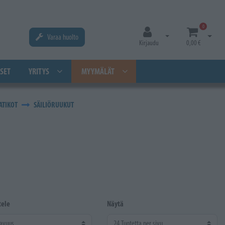
0
Varaa huolto
Avaa kirjautuminen
Avaa os
Kirjaudu
0,00 €
SET
YRITYS
MYYMÄLÄT
ATIKOT
SÄILIÖRUUKUT
tele
Näytä