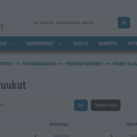
SAT
VAIHTOKONEET
HUOLTO
RAHOITUS
UUTI
UOTTEET
PUUTARHAMAAILMA
PUUTARHA TARVIKKEET
RUUKUT JA LA
ruukut
na
Hae
Tyhjennä haku
Valmistaja
Järjes