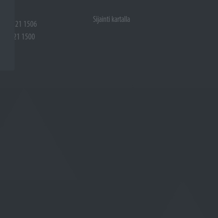
Sijainti kartalla
 (02) 721 1506
(02) 721 1500
rtalla