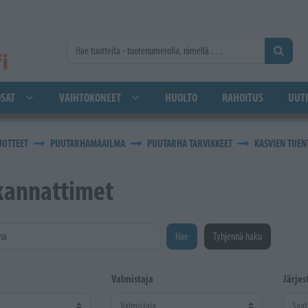
SAT
VAIHTOKONEET
HUOLTO
RAHOITUS
UUTI
UOTTEET
PUUTARHAMAAILMA
PUUTARHA TARVIKKEET
KASVIEN TUENT
kannattimet
na
Hae
Tyhjennä haku
Valmistaja
Järjes