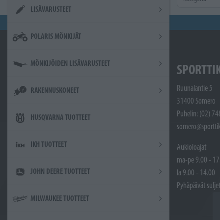
LISÄVARUSTEET
POLARIS MÖNKIJÄT
MÖNKIJÖIDEN LISÄVARUSTEET
SPORTTI
Ruunalantie 5
RAKENNUSKONEET
31400 Somero
Puhelin: (02) 7
HUSQVARNA TUOTTEET
somero@sporttik
IKH TUOTTEET
Aukioloajat
ma-pe 9.00 - 17
JOHN DEERE TUOTTEET
la 9.00 - 14.00
Pyhäpäivät sulje
MILWAUKEE TUOTTEET