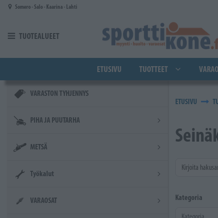
Siirry pääsisältöön
Somero - Salo - Kaarina - Lahti
TUOTEALUEET
ETUSIVU
TUOTTEET
VARAO
VARASTON TYHJENNYS
ETUSIVU
T
PIHA JA PUUTARHA
Seinä
METSÄ
Kirjoita hakusa
Työkalut
Kategoria
VARAOSAT