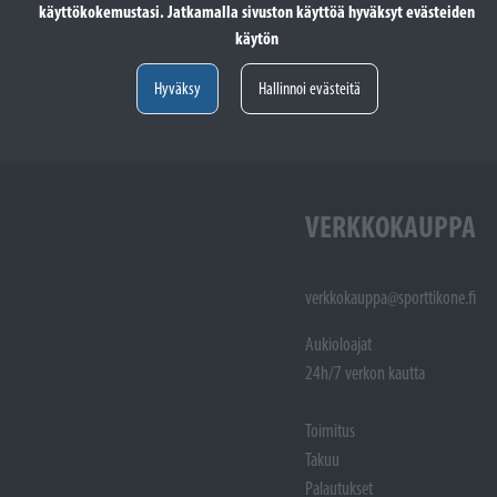
käyttökokemustasi. Jatkamalla sivuston käyttöä hyväksyt evästeiden
totöiden vastaanotto: (02)
Varaosat: (02) 721 1407
käytön
Huoltotöiden vastaanotto: 02 7211405
Varaosat:
Myynti : 
Hyväksy
Hallinnoi evästeitä
Sijainti kartalla
Sijainti ka
VERKKOKAUPPA
verkkokauppa@sporttikone.fi
Aukioloajat
24h/7 verkon kautta
Toimitus
Takuu
Palautukset