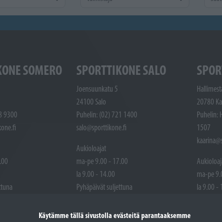
KONE SOMERO
SPORTTIKONE SALO
SPOR
Joensuunkatu 5
Hallimest
24100 Salo
20780 Ka
48 9300
Puhelin: (02) 721 1400
Puhelin: 
one.fi
salo@sporttikone.fi
1507
kaarina@s
Aukioloajat
.00
ma-pe 9.00 - 17.00
Aukioloaj
la 9.00 - 14.00
ma-pe 9.
ttuna
Pyhäpäivät suljettuna
la 9.00 -
Pyhäpäivä
Käytämme tällä sivustolla evästeitä parantaaksemme