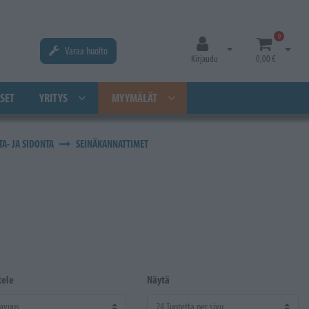
0
Varaa huolto
Avaa kirjautuminen
Avaa os
Kirjaudu
0,00 €
SET
YRITYS
MYYMÄLÄT
A- JA SIDONTA
SEINÄKANNATTIMET
tele
Näytä