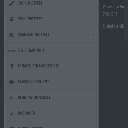
STIGA TUOTTEET
Varaosat ja Huol
748 9315
STIHL TUOTTEET
Sijainti kartalla
KRANMAN TUOTTEET
SOLIS TRAKTORIT
TOHATSU PERÄMOOTTORIT
KAWASAKI VESIJETIT
BENNINGTON VENEET
ROBOROCK