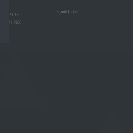
Sijainti kartalla
 (02) 721 1506
(02) 721 1500
rtalla