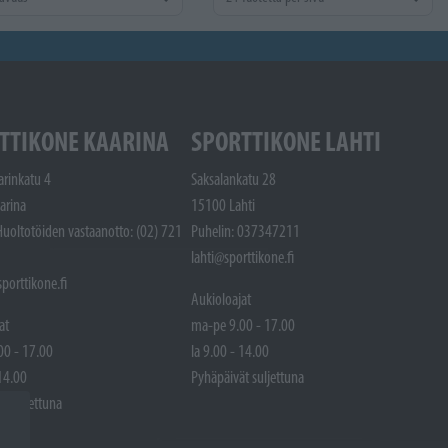
TTIKONE KAARINA
SPORTTIKONE LAHTI
arinkatu 4
Saksalankatu 28
arina
15100 Lahti
Huoltotöiden vastaanotto: (02) 721
Puhelin: 037347211
lahti@sporttikone.fi
porttikone.fi
Aukioloajat
at
ma-pe 9.00 - 17.00
00 - 17.00
la 9.00 - 14.00
 14.00
Pyhäpäivät suljettuna
t suljettuna