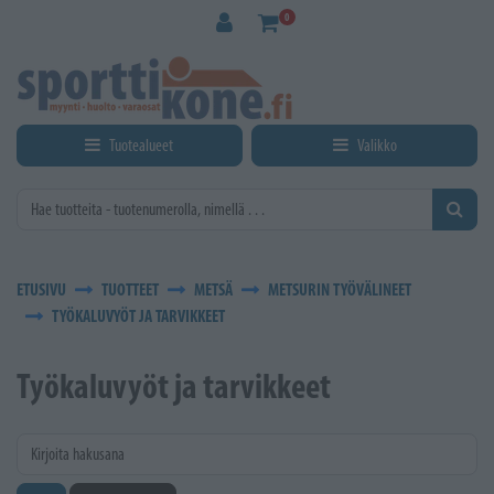
Siirry pääsisältöön
0
Tuotealueet
Valikko
ETUSIVU
TUOTTEET
METSÄ
METSURIN TYÖVÄLINEET
TYÖKALUVYÖT JA TARVIKKEET
Työkaluvyöt ja tarvikkeet
Kirjoita hakusana