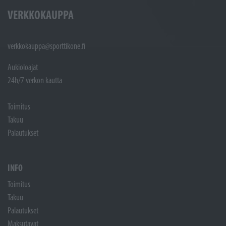
VERKKOKAUPPA
verkkokauppa@sporttikone.fi
Aukioloajat
24h/7 verkon kautta
Toimitus
Takuu
Palautukset
INFO
Toimitus
Takuu
Palautukset
Maksutavat