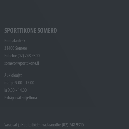
SPORTTIKONE SOMERO
Ruunalantie 5
31400 Somero
Puhelin: (02) 748 9300
somero@sporttikone.fi
Aukioloajat
ma-pe 9.00 - 17.00
la 9.00 - 14.00
Pyhäpäivät suljettuna
Varaosat ja Huoltotöiden vastaanotto: (02) 748 9315