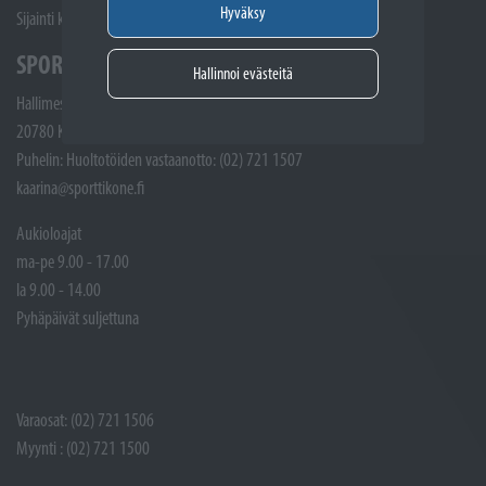
Hyväksy
Sijainti kartalla
SPORTTIKONE KAARINA
Hallinnoi evästeitä
Hallimestarinkatu 4
20780 Kaarina
Puhelin: Huoltotöiden vastaanotto: (02) 721 1507
kaarina@sporttikone.fi
Aukioloajat
ma-pe 9.00 - 17.00
la 9.00 - 14.00
Pyhäpäivät suljettuna
Varaosat: (02) 721 1506
Myynti : (02) 721 1500