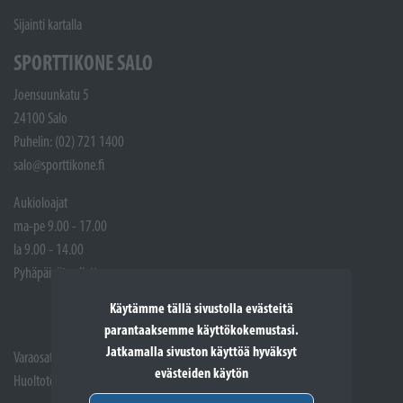
Sijainti kartalla
SPORTTIKONE SALO
Joensuunkatu 5
24100 Salo
Puhelin: (02) 721 1400
salo@sporttikone.fi
Aukioloajat
ma-pe 9.00 - 17.00
la 9.00 - 14.00
Pyhäpäivät suljettuna
Käytämme tällä sivustolla evästeitä
parantaaksemme käyttökokemustasi.
Jatkamalla sivuston käyttöä hyväksyt
Varaosat: (02) 721 1407
evästeiden käytön
Huoltotöiden vastaanotto: 02 7211405