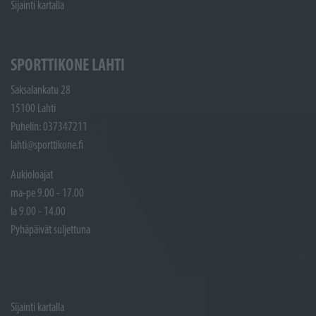
Sijainti kartalla
SPORTTIKONE LAHTI
Saksalankatu 28
15100 Lahti
Puhelin: 037347211
lahti@sporttikone.fi
Aukioloajat
ma-pe 9.00 - 17.00
la 9.00 - 14.00
Pyhäpäivät suljettuna
Sijainti kartalla