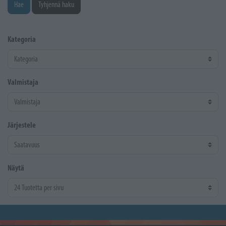
Hae
Tyhjennä haku
Kategoria
Valmistaja
Järjestele
Näytä