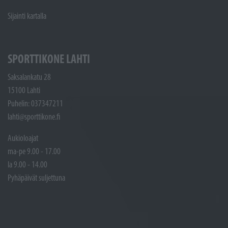
Sijainti kartalla
SPORTTIKONE LAHTI
Saksalankatu 28
15100 Lahti
Puhelin: 037347211
lahti@sporttikone.fi
Aukioloajat
ma-pe 9.00 - 17.00
la 9.00 - 14.00
Pyhäpäivät suljettuna