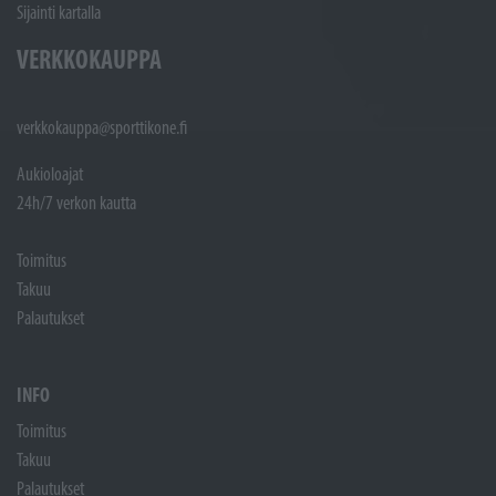
Sijainti kartalla
VERKKOKAUPPA
verkkokauppa@sporttikone.fi
Aukioloajat
24h/7 verkon kautta
Toimitus
Takuu
Palautukset
INFO
Toimitus
Takuu
Palautukset