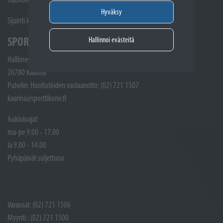
Hyväksy
Sijainti kartalla
SPORTTIKONE KAARINA
Hallinnoi evästeitä
Hallimestarinkatu 4
20780 Kaarina
Puhelin: Huoltotöiden vastaanotto: (02) 721 1507
kaarina@sporttikone.fi
Aukioloajat
ma-pe 9.00 - 17.00
la 9.00 - 14.00
Pyhäpäivät suljettuna
Varaosat: (02) 721 1506
Myynti : (02) 721 1500