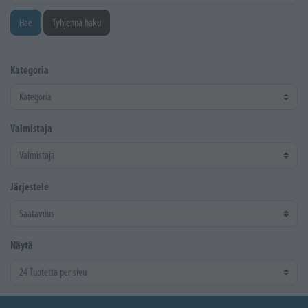
Hae
Tyhjennä haku
Kategoria
Valmistaja
Järjestele
Näytä