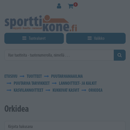
Siirry pääsisältöön
0
Tuotealueet
Valikko
ETUSIVU
TUOTTEET
PUUTARHAMAAILMA
PUUTARHA TARVIKKEET
LANNOITTEET- JA KALKIT
KASVILANNOITTEET
KUKKIVAT KASVIT
ORKIDEA
Orkidea
Kirjoita hakusana