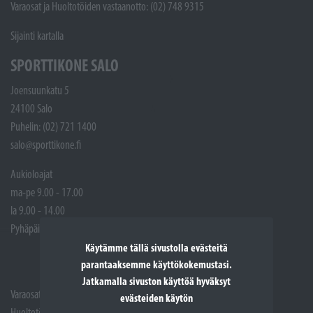
Varaosat ja Huoltotöiden vastaanotto: (02) 748 9315
Sijainti kartalla
SPORTTIKONE SALO
Joensuunkatu 5
24100 Salo
Puhelin: (02) 721 1400
salo@sporttikone.fi
Aukioloajat
ma-pe 9.00 - 17.00
la 9.00 - 14.00
Pyhäpäivät suljettuna
Käytämme tällä sivustolla evästeitä
parantaaksemme käyttökokemustasi.
Jatkamalla sivuston käyttöä hyväksyt
Varaosat: (02) 721 1407
evästeiden käytön
Huoltotöiden vastaanotto: 02 7211405