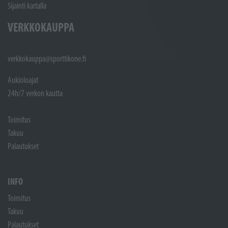
Sijainti kartalla
VERKKOKAUPPA
verkkokauppa@sporttikone.fi
Aukioloajat
24h/7 verkon kautta
Toimitus
Takuu
Palautukset
INFO
Toimitus
Takuu
Palautukset