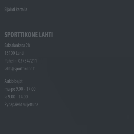
Sijainti kartalla
SPORTTIKONE LAHTI
Saksalankatu 28
15100 Lahti
Puhelin: 037347211
lahti@sporttikone.fi
Aukioloajat
ma-pe 9.00 - 17.00
la 9.00 - 14.00
Pyhäpäivät suljettuna