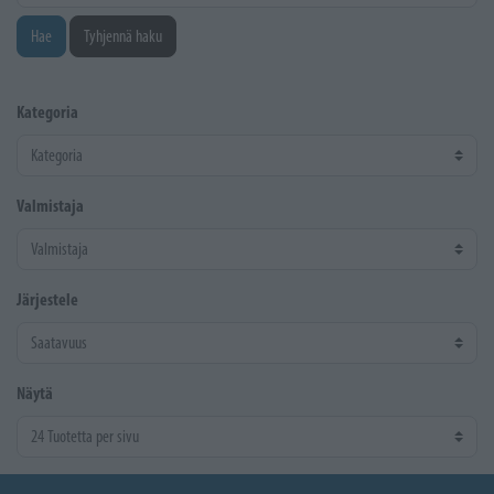
Hae
Tyhjennä haku
Kategoria
Valmistaja
Järjestele
Näytä