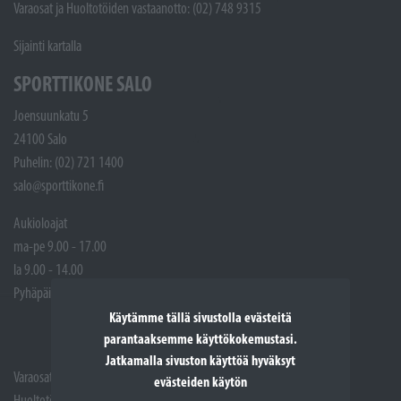
Varaosat ja Huoltotöiden vastaanotto: (02) 748 9315
Sijainti kartalla
SPORTTIKONE SALO
Joensuunkatu 5
24100 Salo
Puhelin: (02) 721 1400
salo@sporttikone.fi
Aukioloajat
ma-pe 9.00 - 17.00
la 9.00 - 14.00
Pyhäpäivät suljettuna
Käytämme tällä sivustolla evästeitä
parantaaksemme käyttökokemustasi.
Jatkamalla sivuston käyttöä hyväksyt
Varaosat: (02) 721 1407
evästeiden käytön
Huoltotöiden vastaanotto: 02 7211405