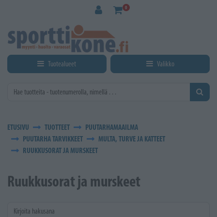
Siirry pääsisältöön
0
Tuotealueet
Valikko
ETUSIVU
TUOTTEET
PUUTARHAMAAILMA
PUUTARHA TARVIKKEET
MULTA, TURVE JA KATTEET
RUUKKUSORAT JA MURSKEET
Ruukkusorat ja murskeet
Kirjoita hakusana