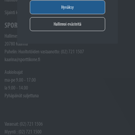
Hyväksy
Sijainti kartalla
SPORTTIKONE KAARINA
Hallinnoi evästeitä
Hallimestarinkatu 4
20780 Kaarina
Puhelin: Huoltotöiden vastaanotto: (02) 721 1507
kaarina@sporttikone.fi
Aukioloajat
ma-pe 9.00 - 17.00
la 9.00 - 14.00
Pyhäpäivät suljettuna
Varaosat: (02) 721 1506
Myynti : (02) 721 1500