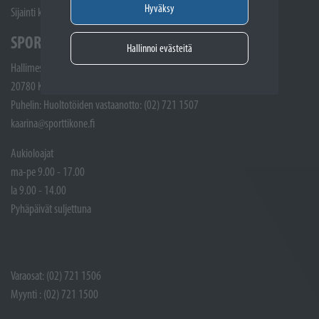
Hyväksy
Sijainti kartalla
SPORTTIKONE KAARINA
Hallinnoi evästeitä
Hallimestarinkatu 4
20780 Kaarina
Puhelin: Huoltotöiden vastaanotto: (02) 721 1507
kaarina@sporttikone.fi
Aukioloajat
ma-pe 9.00 - 17.00
la 9.00 - 14.00
Pyhäpäivät suljettuna
Varaosat: (02) 721 1506
Myynti : (02) 721 1500