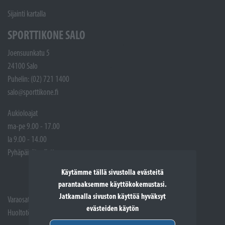
Sijainti kartalla
SPORTTIKONE SALO
Joensuunkatu 5
24100 Salo
Puhelin: (02) 721 1400
salo@sporttikone.fi
Aukioloajat
ma-pe 9.00 - 17.00
la 9.00 - 14.00
Pyhäpäivät suljettuna
Käytämme tällä sivustolla evästeitä
parantaaksemme käyttökokemustasi.
Jatkamalla sivuston käyttöä hyväksyt
Varaosat: (02) 721 1407
evästeiden käytön
Huoltotöiden vastaanotto: 02 7211405