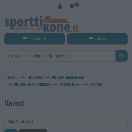
Siirry pääsisältöön
0
Tuotealueet
Valikko
ETUSIVU
TUOTTEET
PUUTARHAMAAILMA
PUUTARHA TARVIKKEET
TYÖVÄLINEET
VARRET
Varret
Kirjoita hakusana