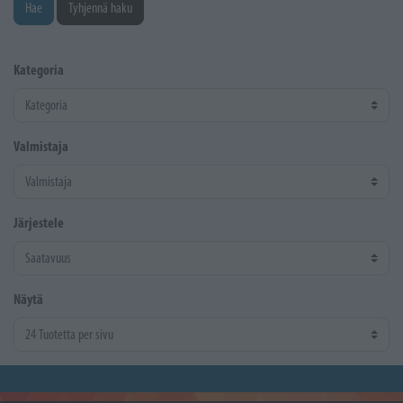
Hae
Tyhjennä haku
Kategoria
Valmistaja
Järjestele
Näytä