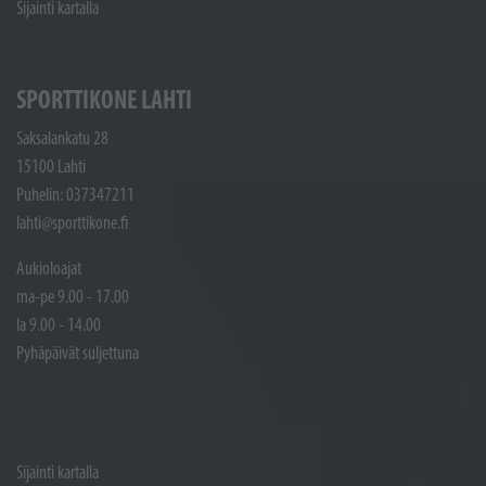
Sijainti kartalla
SPORTTIKONE LAHTI
Saksalankatu 28
15100 Lahti
Puhelin: 037347211
lahti@sporttikone.fi
Aukioloajat
ma-pe 9.00 - 17.00
la 9.00 - 14.00
Pyhäpäivät suljettuna
Sijainti kartalla