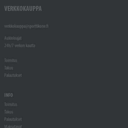
VERKKOKAUPPA
verkkokauppa@sporttikone.fi
Aukioloajat
24h/7 verkon kautta
Toimitus
Takuu
Palautukset
INFO
Toimitus
Takuu
Palautukset
Maksutavat