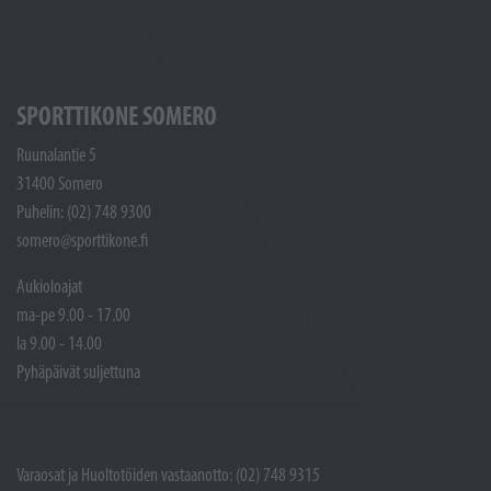
SPORTTIKONE SOMERO
Ruunalantie 5
31400 Somero
Puhelin: (02) 748 9300
somero@sporttikone.fi
Aukioloajat
ma-pe 9.00 - 17.00
la 9.00 - 14.00
Pyhäpäivät suljettuna
Varaosat ja Huoltotöiden vastaanotto: (02) 748 9315