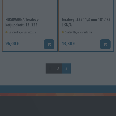
HUSQVARNA Terälevy-
Terälevy .325" 1,3 mm 18" / 72
ketjupaketti 13 .325
L SN/A
Saatavilla, ei varastossa
Saatavilla, ei varastossa
96,00 €
43,30 €
Lisää koriin
Lisää k
1
2
3