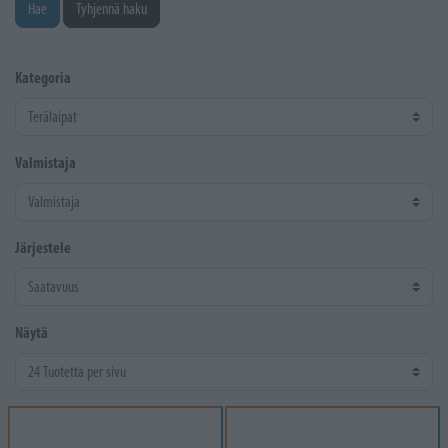
Hae
Tyhjennä haku
Kategoria
Valmistaja
Järjestele
Näytä