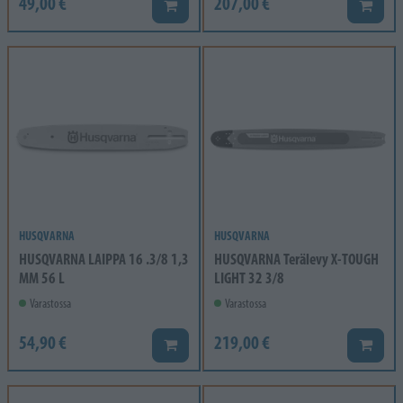
49,00 €
207,00 €
Lisää koriin
Lisää k
HUSQVARNA
HUSQVARNA
HUSQVARNA LAIPPA 16 .3/8 1,3
HUSQVARNA Terälevy X-TOUGH
MM 56 L
LIGHT 32 3/8
Varastossa
Varastossa
54,90 €
219,00 €
Lisää koriin
Lisää k