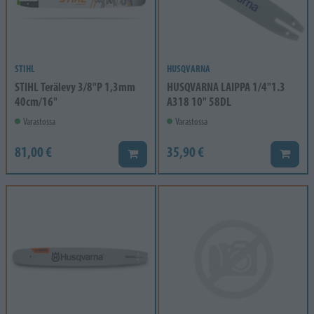
STIHL
HUSQVARNA
STIHL Terälevy 3/8"P 1,3mm
HUSQVARNA LAIPPA 1/4"1.3
40cm/16"
A318 10" 58DL
Varastossa
Varastossa
81,00 €
35,90 €
Lisää koriin
Lisää k