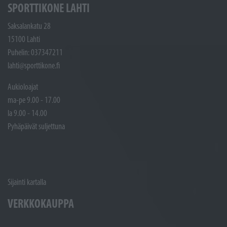
SPORTTIKONE LAHTI
Saksalankatu 28
15100 Lahti
Puhelin: 037347211
lahti@sporttikone.fi
Aukioloajat
ma-pe 9.00 - 17.00
la 9.00 - 14.00
Pyhäpäivät suljettuna
Sijainti kartalla
VERKKOKAUPPA