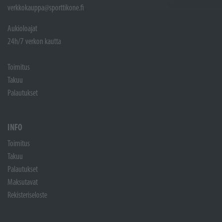
verkkokauppa@sporttikone.fi
Aukioloajat
24h/7 verkon kautta
Toimitus
Takuu
Palautukset
INFO
Toimitus
Takuu
Palautukset
Maksutavat
Rekisteriseloste