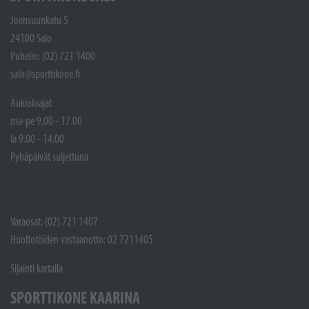
Joensuunkatu 5
24100 Salo
Puhelin: (02) 721 1400
salo@sporttikone.fi
Aukioloajat
ma-pe 9.00 - 17.00
la 9.00 - 14.00
Pyhäpäivät suljettuna
Varaosat: (02) 721 1407
Huoltotöiden vastaanotto: 02 7211405
Sijainti kartalla
SPORTTIKONE KAARINA