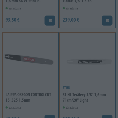
1,6 mm 84 VL Stihl P...
TOUGH 3/8' 1.5 36'
Varastossa
Varastossa
93,50 €
239,00 €
Lisää koriin
Lisää k
STIHL
LAIPPA OREGON CONTROLCUT
STIHL Terälevy 3/8" 1,6mm
15 .325 1,5mm
71cm/28" Light
Varastossa
Varastossa