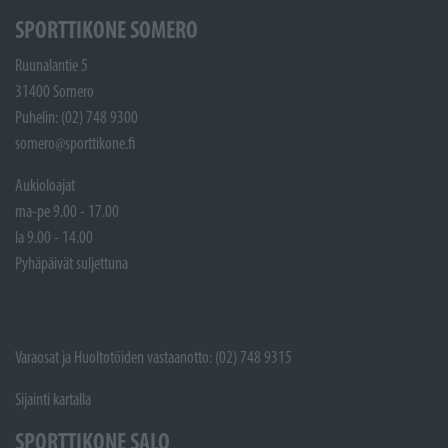
SPORTTIKONE SOMERO
Ruunalantie 5
31400 Somero
Puhelin: (02) 748 9300
somero@sporttikone.fi
Aukioloajat
ma-pe 9.00 - 17.00
la 9.00 - 14.00
Pyhäpäivät suljettuna
Varaosat ja Huoltotöiden vastaanotto: (02) 748 9315
Sijainti kartalla
SPORTTIKONE SALO