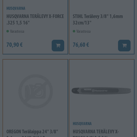
HUSQVARNA
HUSQVARNA TERÄLEVY X-FORCE
STIHL Terälevy 3/8" 1,6mm
.325 1,5 16"
32cm/13"
Varastossa
Varastossa
70,90 €
76,60 €
Lisää koriin
Lisää k
HUSQVARNA
OREGON Terälaippa 24" 3/8"
HUSQVARNA TERÄLEVY X-