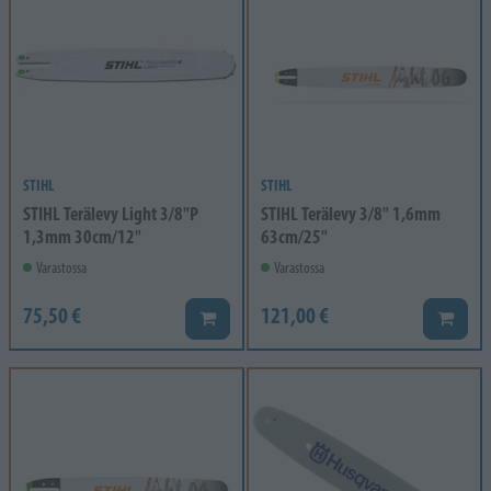
STIHL
STIHL
STIHL Terälevy Light 3/8"P
STIHL Terälevy 3/8" 1,6mm
1,3mm 30cm/12"
63cm/25"
Varastossa
Varastossa
75,50 €
121,00 €
Lisää koriin
Lisää k