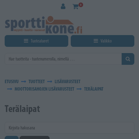
Siirry pääsisältöön
0
Tuotealueet
Valikko
ETUSIVU
TUOTTEET
LISÄVARUSTEET
MOOTTORISAHOJEN LISÄVARUSTEET
TERÄLAIPAT
Terälaipat
Kirjoita hakusana