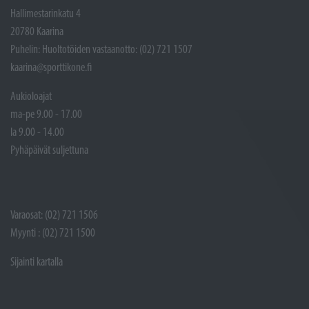
Hallimestarinkatu 4
20780 Kaarina
Puhelin: Huoltotöiden vastaanotto: (02) 721 1507
kaarina@sporttikone.fi
Aukioloajat
ma-pe 9.00 - 17.00
la 9.00 - 14.00
Pyhäpäivät suljettuna
Varaosat: (02) 721 1506
Myynti : (02) 721 1500
Sijainti kartalla