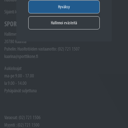
Hyväksy
Sijainti kartalla
SPORTTIKONE KAARINA
Hallinnoi evästeitä
Hallimestarinkatu 4
20780 Kaarina
Puhelin: Huoltotöiden vastaanotto: (02) 721 1507
kaarina@sporttikone.fi
Aukioloajat
ma-pe 9.00 - 17.00
la 9.00 - 14.00
Pyhäpäivät suljettuna
Varaosat: (02) 721 1506
Myynti : (02) 721 1500