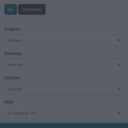
Hae
Tyhjennä haku
Kategoria
Valmistaja
Järjestele
Näytä