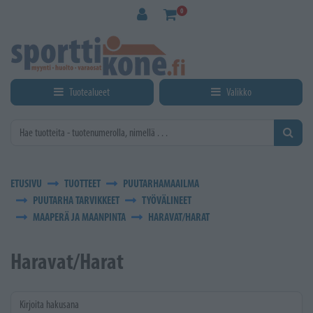
Siirry pääsisältöön
0
Tuotealueet
Valikko
ETUSIVU
TUOTTEET
PUUTARHAMAAILMA
PUUTARHA TARVIKKEET
TYÖVÄLINEET
MAAPERÄ JA MAANPINTA
HARAVAT/HARAT
Haravat/Harat
Kirjoita hakusana