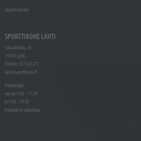
Sijainti kartalla
SPORTTIKONE LAHTI
Saksalankatu 28
15100 Lahti
Puhelin: 037347211
lahti@sporttikone.fi
Aukioloajat
ma-pe 9.00 - 17.00
la 9.00 - 14.00
Pyhäpäivät suljettuna