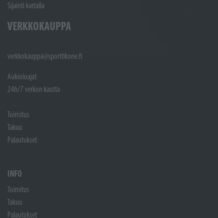
Sijainti kartalla
VERKKOKAUPPA
verkkokauppa@sporttikone.fi
Aukioloajat
24h/7 verkon kautta
Toimitus
Takuu
Palautukset
INFO
Toimitus
Takuu
Palautukset