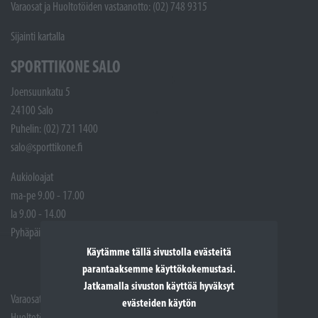
Varaosat ja Huoltotöiden vastaanotto: (02) 748 9315
Sijainti kartalla
SPORTTIKONE SALO
Joensuunkatu 5
24100 Salo
Puhelin: (02) 721 1400
salo@sporttikone.fi
Aukioloajat
ma-pe 9.00 - 17.00
la 9.00 - 14.00
Pyhäpäivät suljettuna
Käytämme tällä sivustolla evästeitä
parantaaksemme käyttökokemustasi.
Jatkamalla sivuston käyttöä hyväksyt
Varaosat: (02) 721 1407
evästeiden käytön
Huoltotöiden vastaanotto: 02 7211405