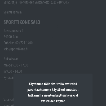
Varaosat ja Huoltotöiden vastaanotto: (02) 748 9315
Sijainti kartalla
SPORTTIKONE SALO
Joensuunkatu 5
24100 Salo
Puhelin: (02) 721 1400
salo@sporttikone.fi
Aukioloajat
ma-pe 9.00 - 17.00
la 9.00 - 14.00
Pyhäpäivät suljettuna
Käytämme tällä sivustolla evästeitä
parantaaksemme käyttökokemustasi.
Jatkamalla sivuston käyttöä hyväksyt
Varaosat: (02) 721 1407
evästeiden käytön
Huoltotöiden vastaanotto: 02 7211405