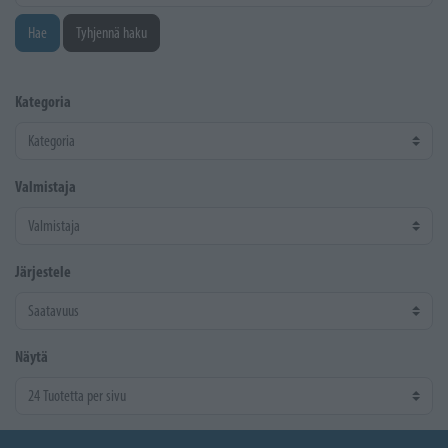
Hae
Tyhjennä haku
Kategoria
Valmistaja
Järjestele
Näytä