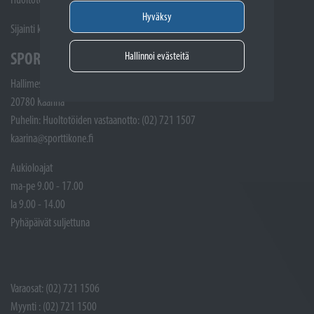
Hyväksy
Sijainti kartalla
SPORTTIKONE KAARINA
Hallinnoi evästeitä
Hallimestarinkatu 4
20780 Kaarina
Puhelin: Huoltotöiden vastaanotto: (02) 721 1507
kaarina@sporttikone.fi
Aukioloajat
ma-pe 9.00 - 17.00
la 9.00 - 14.00
Pyhäpäivät suljettuna
Varaosat: (02) 721 1506
Myynti : (02) 721 1500