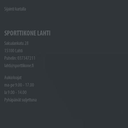
Sijainti kartalla
SPORTTIKONE LAHTI
Saksalankatu 28
15100 Lahti
Puhelin: 037347211
lahti@sporttikone.fi
Aukioloajat
ma-pe 9.00 - 17.00
la 9.00 - 14.00
Pyhäpäivät suljettuna