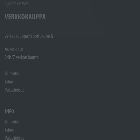
Sijainti kartalla
VERKKOKAUPPA
verkkokauppa@sporttikone.fi
Aukioloajat
24h/7 verkon kautta
Toimitus
Takuu
Palautukset
INFO
Toimitus
Takuu
Palautukset