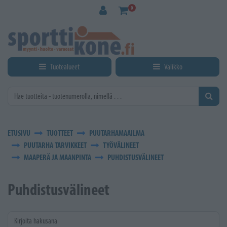
Siirry pääsisältöön
0
Tuotealueet
Valikko
ETUSIVU
TUOTTEET
PUUTARHAMAAILMA
PUUTARHA TARVIKKEET
TYÖVÄLINEET
MAAPERÄ JA MAANPINTA
PUHDISTUSVÄLINEET
Puhdistusvälineet
Kirjoita hakusana