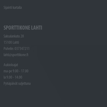
Sijainti kartalla
SPORTTIKONE LAHTI
Saksalankatu 28
15100 Lahti
Puhelin: 037347211
lahti@sporttikone.fi
Aukioloajat
ma-pe 9.00 - 17.00
la 9.00 - 14.00
Pyhäpäivät suljettuna