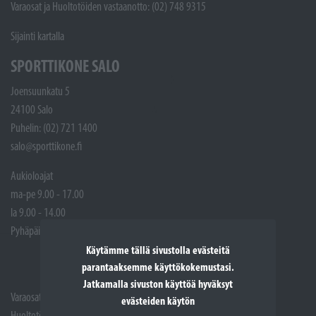
Varaosat ja Huoltotöiden vastaanotto: (02) 748 9315
Sijainti kartalla
SPORTTIKONE SALO
Joensuunkatu 5
24100 Salo
Puhelin: (02) 721 1400
salo@sporttikone.fi
Aukioloajat
ma-pe 9.00 - 17.00
la 9.00 - 14.00
Pyhäpäivät suljettuna
Käytämme tällä sivustolla evästeitä
parantaaksemme käyttökokemustasi.
Jatkamalla sivuston käyttöä hyväksyt
Varaosat: (02) 721 1407
evästeiden käytön
Huoltotöiden vastaanotto: 02 7211405