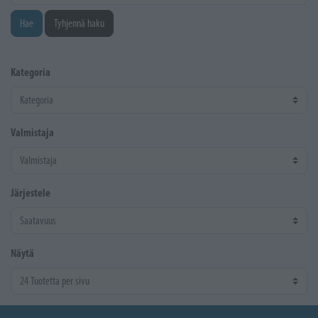
Hae
Tyhjennä haku
Kategoria
Valmistaja
Järjestele
Näytä