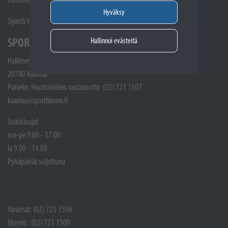
Hyväksy
Sijainti kartalla
SPORTTIKONE KAARINA
Hallinnoi evästeitä
Hallimestarinkatu 4
20780 Kaarina
Puhelin: Huoltotöiden vastaanotto: (02) 721 1507
kaarina@sporttikone.fi
Aukioloajat
ma-pe 9.00 - 17.00
la 9.00 - 14.00
Pyhäpäivät suljettuna
Varaosat: (02) 721 1506
Myynti : (02) 721 1500