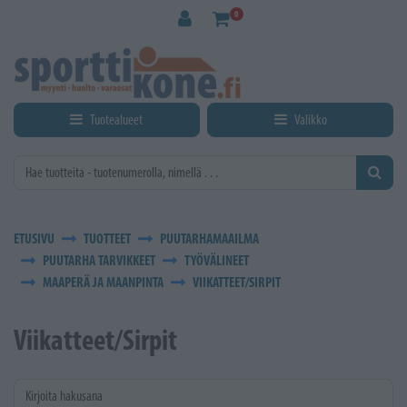
Siirry pääsisältöön
0
Tuotealueet
Valikko
ETUSIVU
TUOTTEET
PUUTARHAMAAILMA
PUUTARHA TARVIKKEET
TYÖVÄLINEET
MAAPERÄ JA MAANPINTA
VIIKATTEET/SIRPIT
Viikatteet/Sirpit
Kirjoita hakusana