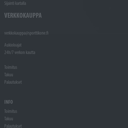
Sijainti kartalla
VERKKOKAUPPA
verkkokauppa@sporttikone.fi
Aukioloajat
24h/7 verkon kautta
Toimitus
Takuu
Palautukset
INFO
Toimitus
Takuu
Palautukset