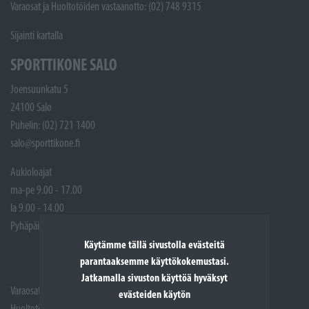
Varaosat ja Huoltotöiden vastaanotto: (02) 748 9315
Sijainti kartalla
SPORTTIKONE SALO
Joensuunkatu 5
24100 Salo
Puhelin: (02) 721 1400
salo@sporttikone.fi
Aukioloajat
ma-pe 9.00 - 17.00
la 9.00 - 14.00
Pyhäpäivät suljettuna
Käytämme tällä sivustolla evästeitä
parantaaksemme käyttökokemustasi.
Jatkamalla sivuston käyttöä hyväksyt
Varaosat: (02) 721 1407
evästeiden käytön
Huoltotöiden vastaanotto: 02 7211405