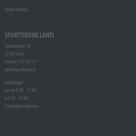
Sijainti kartalla
SPORTTIKONE LAHTI
Saksalankatu 28
15100 Lahti
Puhelin: 037347211
lahti@sporttikone.fi
Aukioloajat
ma-pe 9.00 - 17.00
la 9.00 - 14.00
Pyhäpäivät suljettuna