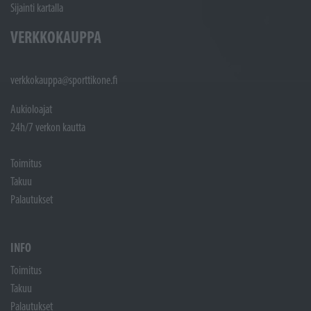
Sijainti kartalla
VERKKOKAUPPA
verkkokauppa@sporttikone.fi
Aukioloajat
24h/7 verkon kautta
Toimitus
Takuu
Palautukset
INFO
Toimitus
Takuu
Palautukset