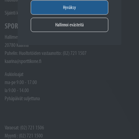
Hyväksy
Sijainti kartalla
SPORTTIKONE KAARINA
Hallinnoi evästeitä
Hallimestarinkatu 4
20780 Kaarina
Puhelin: Huoltotöiden vastaanotto: (02) 721 1507
kaarina@sporttikone.fi
Aukioloajat
ma-pe 9.00 - 17.00
la 9.00 - 14.00
Pyhäpäivät suljettuna
Varaosat: (02) 721 1506
Myynti : (02) 721 1500