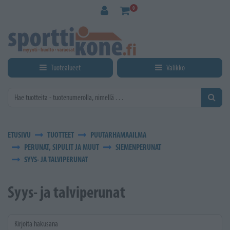
Siirry pääsisältöön
0
Tuotealueet
Valikko
ETUSIVU
TUOTTEET
PUUTARHAMAAILMA
PERUNAT, SIPULIT JA MUUT
SIEMENPERUNAT
SYYS- JA TALVIPERUNAT
Syys- ja talviperunat
Kirjoita hakusana