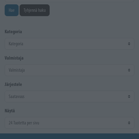
Hae
Tyhjennä haku
Kategoria
Valmistaja
Järjestele
Näytä